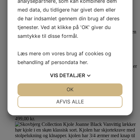
analysepartnere, som kan kombinere dem
med data, du tidligere har givet dem eller
Smashed Lemon Kjole 24643
de har indsamlet gennem din brug af deres
m
tjenester. Ved at klikke på 'OK' giver du
750,00
kr.
Den oprindelige pris var: 750,00 kr..
300,00
kr.
Den
samtykke til disse formål.
aktuelle pris er: 300,00 kr..
Læs mere om vores brug af cookies og
behandling af persondata
her
.
VIS
DETALJER
Nyhed
Se produkt
JA
NEJ
OK
JA
NEJ
Skovbjerg Collection Kjole Cecilia
NØDVENDIGE
PRÆFERENCER
AFVIS ALLE
Fløjl Jeans Blue
JA
NEJ
JA
NEJ
499,00
kr.
MARKETING
STATISTIK