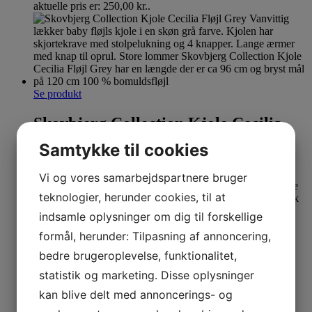
aktuelle pris er: 250,00 kr..
Se produkt
Skovbjerg Collection Kjole Cecilia
Fløjl Grey
Samtykke til cookies
499,00
kr.
Vi og vores samarbejdspartnere bruger
teknologier, herunder cookies, til at
indsamle oplysninger om dig til forskellige
formål, herunder: Tilpasning af annoncering,
bedre brugeroplevelse, funktionalitet,
statistik og marketing. Disse oplysninger
60%
Last one
kan blive delt med annoncerings- og
Se produkt
Dette vare har flere varianter. Mulighederne kan
vælges på varesiden