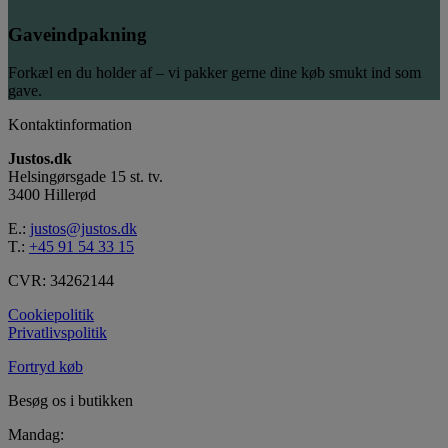
Gaveindpakning
Forkæl en du holder af – vi pakker gerne dine køb smukt ind som
gave.
Kontaktinformation
Justos.dk
Helsingørsgade 15 st. tv.
3400 Hillerød
E.:
justos@justos.dk
T.:
+45 91 54 33 15
CVR: 34262144
Cookiepolitik
Privatlivspolitik
Fortryd køb
Besøg os i butikken
Mandag: