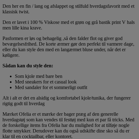
Den her en fin / lang og afslappet og stilfuld hverdagsfavorit med et
klassisk twist.
Den er lavet i 100 % Viskose med et grøn og grå bastik print V hals
men lille kina krave.
Pasformen er løs og behagelig ,så den falder flot og giver god
bevægelsesfrihed. De korte ærmer gør den perfekt til varmere dage,
eller du kan style den med en langærmet bluse under, når det er
køligere.
Sådan kan du style den:
Som kjole med bare ben
Med sneakers for et casual look
Med sandaler for et sommerligt outfit
Alt i alt er det en alsidig og komfortabel kjole/tunika, der fungerer
rigtig godt til hverdag
Mærket Ofelia er et mærke der bager præg af den generelle
hverdagstøj som kan vendes til festtøj med kun et par få tricks. Med
de forskellige items fra Ofelia har du mulighed for at tilføje nogle
flotte smykker. Derudover kan du også udskifte dine sko så du er
klar til en cocktailbar, eller kontoret.