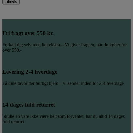
Fri fragt over 550 kr.
Forkæl dig selv med lidt ekstra – Vi giver fragten, når du køber for
over 550,-
Levering 2-4 hverdage
Få dine favoritter hurtigt hjem – vi sender inden for 2-4 hverdage
14 dages fuld returret
Skulle en vare ikke være helt som forventet, har du altid 14 dages
fuld returret