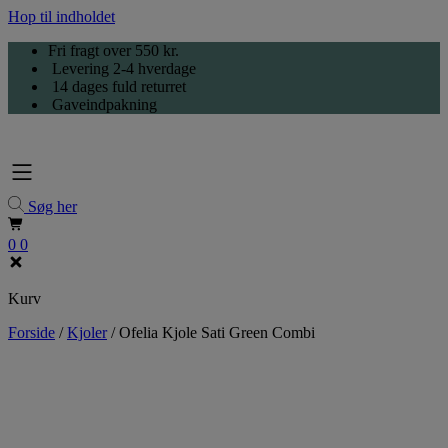
Hop til indholdet
Fri fragt over 550 kr.
Levering 2-4 hverdage
14 dages fuld returret
Gaveindpakning
Søg her
0
0
Kurv
Forside
/
Kjoler
/
Ofelia Kjole Sati Green Combi