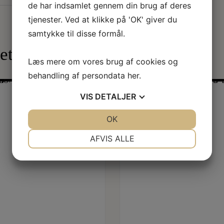
de har indsamlet gennem din brug af deres
tjenester. Ved at klikke på 'OK' giver du
samtykke til disse formål.
ret i…
Læs mere om vores brug af cookies og
behandling af persondata
her
.
VIS
DETALJER
JA
NEJ
OK
JA
NEJ
NØDVENDIGE
PRÆFERENCER
AFVIS ALLE
JA
NEJ
JA
NEJ
MARKETING
STATISTIK