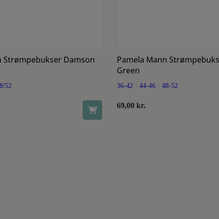
Se produkt
Dette vare har flere varianter. Mulighederne kan vælges på varesiden
Se produkt
Dette vare har flere varianter. Mulighederne kan vælges på v
n Strømpebukser Damson
Pamela Mann Strømpebukse
Green
8/52
36-42
44-46
48-52
69,00
kr.