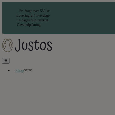
Hop
til
Fri fragt over 550 kr.
indholdet
Levering 2-4 hverdage
14 dages fuld returret
Gaveindpakning
Shop