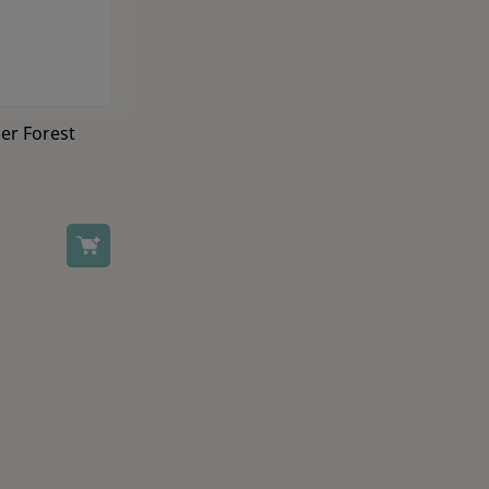
aresiden
r Forest