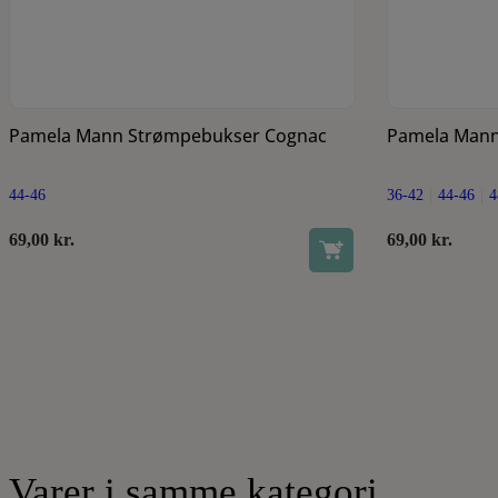
Se produkt
Dette vare har flere varianter. Mulighederne kan vælges på varesiden
Pamela Mann Strømpebukser Cognac
Pamela Man
44-46
36-42
44-46
4
69,00
kr.
69,00
kr.
Varer i samme kategori