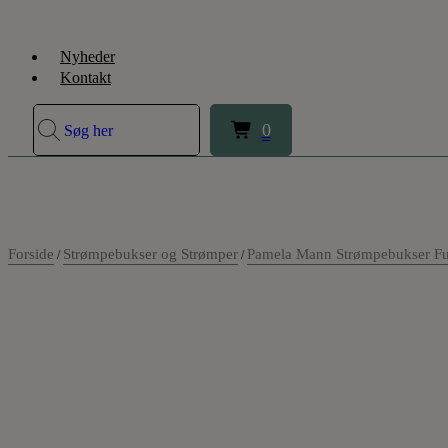
Nyheder
Kontakt
0
Søg her
0
Forside
Strømpebukser og Strømper
Pamela Mann Strømpebukser Fu
/
/