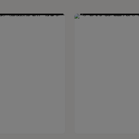
Se produkt
Dette vare har flere varianter. Mulighederne kan vælges på varesiden
Se produkt
Dette vare har flere varianter. Mulighederne kan vælges på v