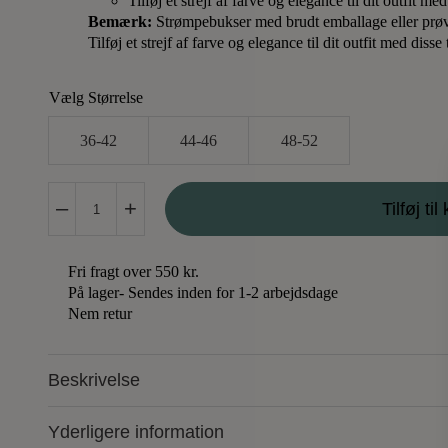
Tilføj et strejf af farve og elegance til dit outfit m
Bemærk:
Strømpebukser med brudt emballage eller prøve
Tilføj et strejf af farve og elegance til dit outfit med diss
Vælg Størrelse
36-42
44-46
48-52
Pamela
–
+
Tilføj til
Mann
Strømpebukser
Fuchsia
Fri fragt over 550 kr.
antal
På lager
- Sendes inden for 1-2 arbejdsdage
Nem retur
Beskrivelse
Yderligere information