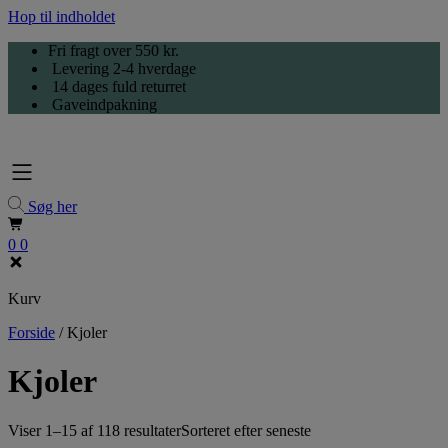
Hop til indholdet
Fri fragt over 550 kr.
Levering 2-4 hverdage
14 dages fuld returret
Gaveindpakning
Søg her
0
0
Kurv
Forside
/
Kjoler
Kjoler
Viser 1–15 af 118 resultater
Sorteret efter seneste