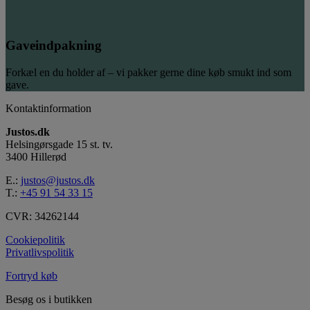
Gaveindpakning
Forkæl en du holder af – vi pakker gerne dine køb smukt ind som
gave.
Kontaktinformation
Justos.dk
Helsingørsgade 15 st. tv.
3400 Hillerød
E.:
justos@justos.dk
T.:
+45 91 54 33 15
CVR: 34262144
Cookiepolitik
Privatlivspolitik
Fortryd køb
Besøg os i butikken