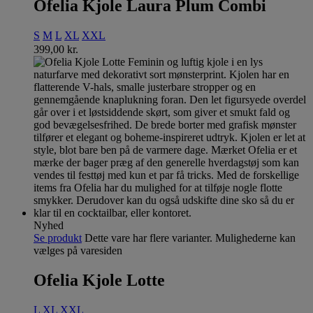
Ofelia Kjole Laura Plum Combi
S
M
L
XL
XXL
399,00
kr.
Nyhed
Se produkt
Dette vare har flere varianter. Mulighederne kan
vælges på varesiden
Ofelia Kjole Lotte
L
XL
XXL