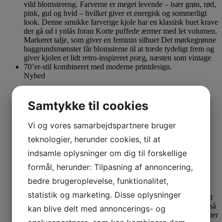
Nyhed
OEKO-TEX certificeret
Samtykke til cookies
Se produkt
Dette vare har flere varianter. Mulighederne kan
vælges på varesiden
Vi og vores samarbejdspartnere bruger
Margot Kjole Menta Mightyhigh
teknologier, herunder cookies, til at
indsamle oplysninger om dig til forskellige
M
L
XL
formål, herunder: Tilpasning af annoncering,
1.299,00
kr.
bedre brugeroplevelse, funktionalitet,
statistik og marketing. Disse oplysninger
kan blive delt med annoncerings- og