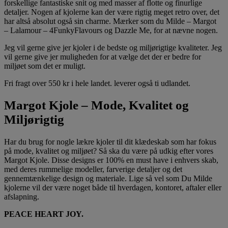
forskellige fantastiske snit og med masser af flotte og finurlige
detaljer. Nogen af kjolerne kan der være rigtig meget retro over, det
har altså absolut også sin charme. Mærker som du Milde – Margot
– Lalamour – 4FunkyFlavours og Dazzle Me, for at nævne nogen.
Jeg vil gerne give jer kjoler i de bedste og miljørigtige kvaliteter. Jeg
vil gerne give jer muligheden for at vælge det der er bedre for
miljøet som det er muligt.
Fri fragt over 550 kr i hele landet. leverer også ti udlandet.
Margot Kjole – Mode, Kvalitet og
Miljørigtig
Har du brug for nogle lækre kjoler til dit klædeskab som har fokus
på mode, kvalitet og miljøet? Så ska du være på udkig efter vores
Margot Kjole. Disse designs er 100% en must have i enhvers skab,
med deres rummelige modeller, farverige detaljer og det
gennemtænkelige design og materiale. Lige så vel som Du Milde
kjolerne vil der være noget både til hverdagen, kontoret, aftaler eller
afslapning.
PEACE HEART JOY.