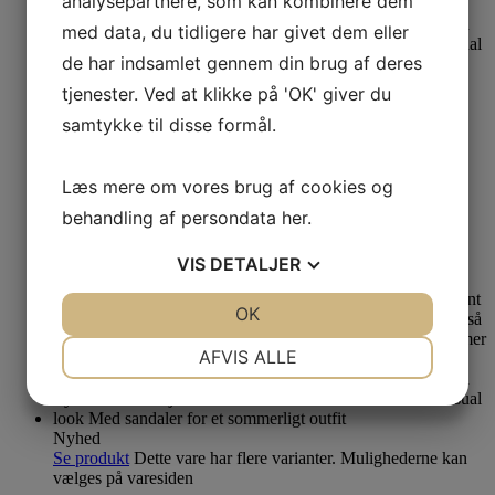
analysepartnere, som kan kombinere dem
med data, du tidligere har givet dem eller
de har indsamlet gennem din brug af deres
Nyhed
tjenester. Ved at klikke på 'OK' giver du
Se produkt
Dette vare har flere varianter. Mulighederne kan
vælges på varesiden
samtykke til disse formål.
Ofelia Kjole Sati Green Combi
Læs mere om vores brug af cookies og
behandling af persondata
her
.
M
L
XL
XXL
299,00
kr.
VIS
DETALJER
JA
NEJ
OK
JA
NEJ
NØDVENDIGE
PRÆFERENCER
AFVIS ALLE
JA
NEJ
JA
NEJ
MARKETING
STATISTIK
Nyhed
Se produkt
Dette vare har flere varianter. Mulighederne kan
vælges på varesiden