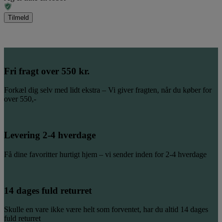
Fri fragt over 550 kr.
Forkæl dig selv med lidt ekstra – Vi giver fragten, når du køber for
over 550,-
Levering 2-4 hverdage
Få dine favoritter hurtigt hjem – vi sender inden for 2-4 hverdage
14 dages fuld returret
Skulle en vare ikke være helt som forventet, har du altid 14 dages
fuld returret