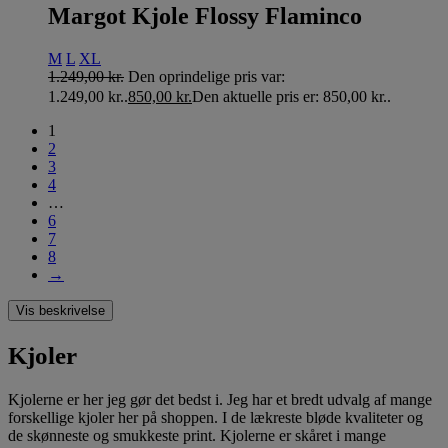
Margot Kjole Flossy Flaminco
M
L
XL
1.249,00
kr.
Den oprindelige pris var:
1.249,00 kr..
850,00
kr.
Den aktuelle pris er: 850,00 kr..
1
2
3
4
…
6
7
8
→
Vis beskrivelse
Kjoler
Kjolerne er her jeg gør det bedst i. Jeg har et bredt udvalg af mange
forskellige kjoler her på shoppen. I de lækreste bløde kvaliteter og
de skønneste og smukkeste print. Kjolerne er skåret i mange