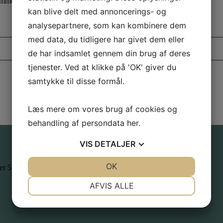
kommende nyheder dig vores nyhedsbrev
kan blive delt med annoncerings- og
analysepartnere, som kan kombinere dem
med data, du tidligere har givet dem eller
de har indsamlet gennem din brug af deres
tjenester. Ved at klikke på 'OK' giver du
samtykke til disse formål.
Læs mere om vores brug af cookies og
behandling af persondata
her
.
VIS
DETALJER
JA
NEJ
OK
JA
NEJ
er 550,-
NØDVENDIGE
PRÆFERENCER
AFVIS ALLE
JA
NEJ
JA
NEJ
MARKETING
STATISTIK