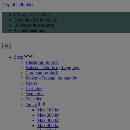
Hop til indholdet
Fri fragt over 550 kr.
Levering 2-4 hverdage
14 dages fuld returret
Gaveindpakning
Shop
Bluser og Skjorter
Bukser – Shorts og Leggings
Cardigan og Strik
Jakker – Regntøj og paraply
Kjoler
Last One
Nederdele
Nyheder
Outlet
Max 100 kr
Max 200 kr
Max 300 kr
Max 400 kr