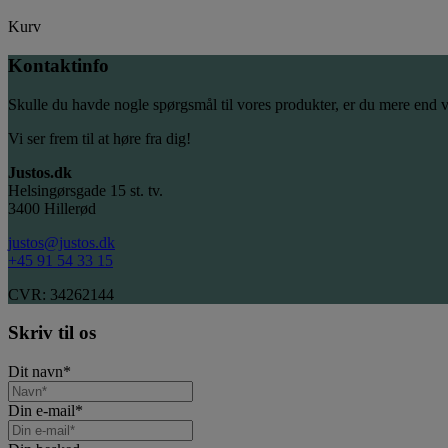
Kurv
Kontaktinfo
Skulle du havde nogle spørgsmål til vores produkter, er du mere end 
Vi ser frem til at høre fra dig!
Justos.dk
Helsingørsgade 15 st. tv.
3400 Hillerød
justos@justos.dk
+45 91 54 33 15
CVR: 34262144
Skriv til os
Dit navn
*
Din e-mail
*