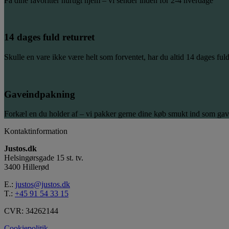
Få dine favoritter hurtigt hjem – vi sender inden for 2-4 hverdage
14 dages fuld returret
Skulle en vare ikke være helt som forventet, har du altid 14 dages fuld
Gaveindpakning
Forkæl en du holder af – vi pakker gerne dine køb smukt ind som gav
Kontaktinformation
Justos.dk
Helsingørsgade 15 st. tv.
3400 Hillerød
E.:
justos@justos.dk
T.:
+45 91 54 33 15
CVR: 34262144
Cookiepolitik