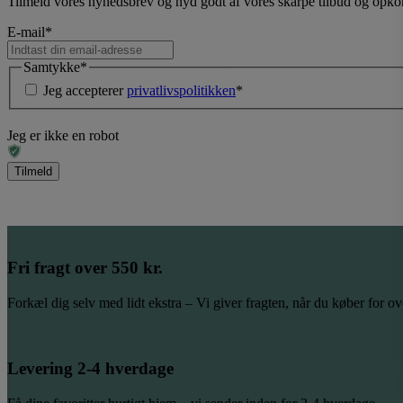
Tilmeld vores nyhedsbrev og nyd godt af vores skarpe tilbud og op
E-mail
*
Samtykke
*
Jeg accepterer
privatlivspolitikken
*
Jeg er ikke en robot
Fri fragt over 550 kr.
Forkæl dig selv med lidt ekstra – Vi giver fragten, når du køber for ov
Levering 2-4 hverdage