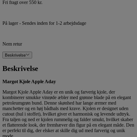
Fri fragt over 550 kr.
På lager
- Sendes inden for 1-2 arbejdsdage
Nem retur
Beskrivelse
Beskrivelse
Margot Kjole Apple Aday
Margot Kjole Apple Aday er en unik og farverig kjole, der
kombinerer smukke vinrøde æbler med grønne blade på en elegant
petroleumgrøn bund. Denne skønhed har lange ærmer med
manchetter og en høj bådhals med krave. Kjolen er designet uden
cutout (hul i stoffet), hvilket giver et harmonisk og levende udtryk.
Fra taljen og ned er kjolen rummelig og falder smukt, hvilket skaber
et flatterende look, der fremhæver din figur på en elegant måde. Den
er perfekt til dig, der elsker at skille dig ud med farverig og unik
mode.