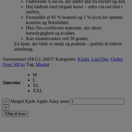
Flatterende A-facon, der sidder løst fra brystet og ned.
Høj bådhals med elegant krave – uden cut-out (hul i
stoffet).
Fremstillet af 95 % bomuld og 5 % lycra for optimal
komfort og fleksibilitet.
Øko-Tex-certificeret materiale, der sikrer
bæredygtighed og kvalitet.
Kan maskinvaskes ved 30 grader.
En kjole, der både er smuk og praktisk – perfekt til enhver
anledning.
Varenummer (SKU):
26837
Kategorier:
Kjoler
,
Last One
,
Outlet
,
Over 500 kr
Tag:
Margot
M
L
Størrelse
XL
XXL
Margot Kjole Apple Aday antal
–
+
Tilføj til kurv