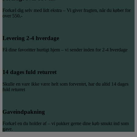
Forkæl dig selv med lidt ekstra – Vi giver fragten, når du køber for
over 550,-
Levering 2-4 hverdage
Få dine favoritter hurtigt hjem – vi sender inden for 2-4 hverdage
14 dages fuld returret
Skulle en vare ikke være helt som forventet, har du altid 14 dages
fuld returret
Gaveindpakning
Forkæl en du holder af – vi pakker gerne dine køb smukt ind som
gave.