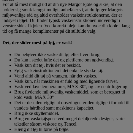
For at få mest muligt ud af din nye Margot-kjole og sikre, at den
holder sig smuk længst muligt, anbefaler vi, at du følger Margots
miljøvenlige råd og altid overholder vaskeinstruktionerne, der er
indsyet i tøjet. Du finder typisk vaskeinstruktionen indvendigt i
venstre side af kjolen. Ved korrekt pleje kan du nyde din kjole i lang
tid og få mange komplimenter på dit stilfulde valg.
Det, der slider mest på tøj, er vask!
Du behøver ikke vaske dit tøj efter hvert brug.
Du kan i stedet lufte det og pletfjerne om nødvendigt.
Vask kun dit tøj, hvis det er beskidt.
Følg vaskeinstruktionen i det enkelte stykke tøj.
Vend altid dit tøj på vrangen, når det vaskes.
Vask kun, når maskinen er fuld og med lignende farver.
Vask ved lave temperaturer, MAX 30°, og lav centrifugering.
Brug flydende miljøvenlig vaskemiddel, som er beregnet til
kold vask, MAX 30°
Det er desuden vigtigt at doseringen er den rigtige i forhold til
vandets hårdhed samt maskinens kapacitet.
Brug ikke skyllemiddel.
Brug en vasketøjspose ved meget detaljerede designs, sarte
tekstiler såsom viskose og Tencel.
Hæng dit tøj til tørre på bøjle.