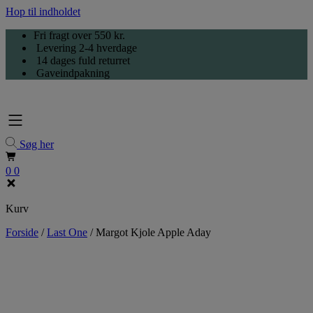
Hop til indholdet
Fri fragt over 550 kr.
Levering 2-4 hverdage
14 dages fuld returret
Gaveindpakning
Søg her
0
0
Kurv
Forside
/
Last One
/
Margot Kjole Apple Aday