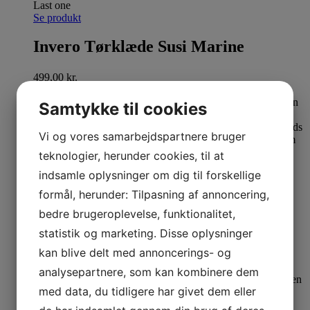
Last one
Se produkt
Invero Tørklæde Susi Marine
499,00
kr.
Samtykke til cookies
Vi og vores samarbejdspartnere bruger
teknologier, herunder cookies, til at
indsamle oplysninger om dig til forskellige
40%
Last one
formål, herunder: Tilpasning af annoncering,
Se produkt
bedre brugeroplevelse, funktionalitet,
Tim og Simonsen Bolette Phone
statistik og marketing. Disse oplysninger
Hanger
kan blive delt med annoncerings- og
analysepartnere, som kan kombinere dem
499,00
kr.
Den oprindelige pris var: 499,00 kr..
300,00
kr.
Den
med data, du tidligere har givet dem eller
aktuelle pris er: 300,00 kr..