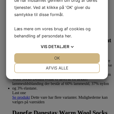
de har indsamlet gennem din brug af deres
tjenester. Ved at klikke på 'OK' giver du
Last one
samtykke til disse formål.
OEKO-TEX certificeret
Se produkt
Dette vare har flere varianter. Mulighederne kan
Læs mere om vores brug af cookies og
vælges på varesiden
behandling af persondata
her
.
Du Milde Strømpebukser Black Night
VIS
DETALJER
s-m
189,00
kr.
JA
NEJ
OK
JA
NEJ
NØDVENDIGE
PRÆFERENCER
AFVIS ALLE
JA
NEJ
JA
NEJ
MARKETING
STATISTIK
Last one
Se produkt
Dette vare har flere varianter. Mulighederne kan
vælges på varesiden
Danefæ Danestay Warm Wool Socks