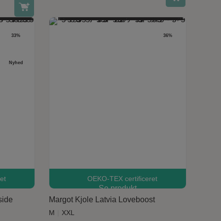
33%
36%
r..
Nyhed
et
OEKO-TEX certificeret
aresiden
Dette vare har flere varianter. Mulighederne kan vælges på varesiden
Se produkt
side
Margot Kjole Latvia Loveboost
M
XXL