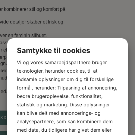
r kombinerer stil og komfort på
de detaljer skaber et frisk og
ver en feminin silhuet.
lassisk vintagepræg.
Samtykke til cookies
 eller lag-på-lag styling.
erprint og kraven minder om mod-
Vi og vores samarbejdspartnere bruger
ign.
teknologier, herunder cookies, til at
blød, strækbar og åndbar kvalitet
 hudvenlig løsning
indsamle oplysninger om dig til forskellige
formål, herunder: Tilpasning af annoncering,
hed.
bedre brugeroplevelse, funktionalitet,
statistik og marketing. Disse oplysninger
kan blive delt med annoncerings- og
XXL
analysepartnere, som kan kombinere dem
med data, du tidligere har givet dem eller