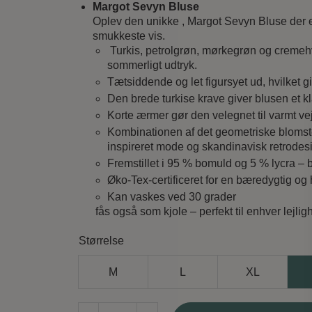
Margot Sevyn Bluse
Oplev den unikke , Margot Sevyn Bluse der e
smukkeste vis.
Turkis, petrolgrøn, mørkegrøn og cremehvi
sommerligt udtryk.
Tætsiddende og let figursyet ud, hvilket gi
Den brede turkise krave giver blusen et k
Korte ærmer gør den velegnet til varmt vejr
Kombinationen af det geometriske blomst
inspireret mode og skandinavisk retrodes
Fremstillet i 95 % bomuld og 5 % lycra – 
Øko-Tex-certificeret for en bæredygtig og
Kan vaskes ved 30 grader
fås også som kjole – perfekt til enhver lejlig
Størrelse
M
L
XL
Margot