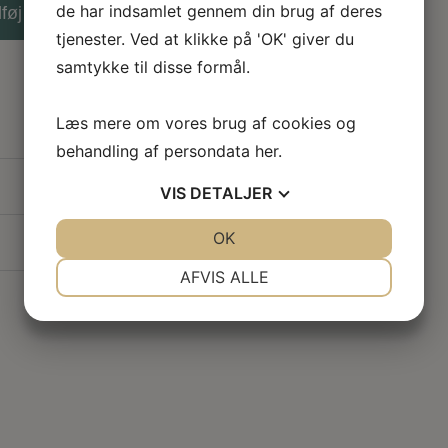
de har indsamlet gennem din brug af deres
lføj til kurv
tjenester. Ved at klikke på 'OK' giver du
samtykke til disse formål.
Læs mere om vores brug af cookies og
behandling af persondata
her
.
VIS
DETALJER
JA
NEJ
OK
JA
NEJ
NØDVENDIGE
PRÆFERENCER
AFVIS ALLE
JA
NEJ
JA
NEJ
MARKETING
STATISTIK