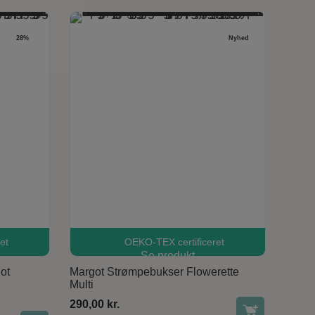
28%
Nyhed
et
OEKO-TEX certificeret
aresiden
Se produkt
ot
Margot Strømpebukser Flowerette
Multi
290,00
kr.