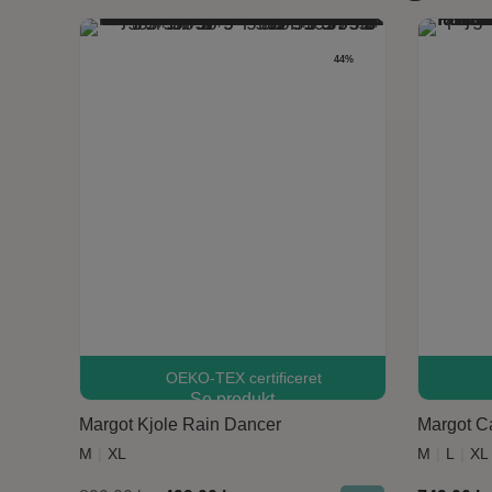
44%
OEKO-TEX certificeret
Dette vare har flere varianter. Mulighederne kan vælges på varesiden
Se produkt
Margot Kjole Rain Dancer
Margot Ca
M
XL
M
L
XL