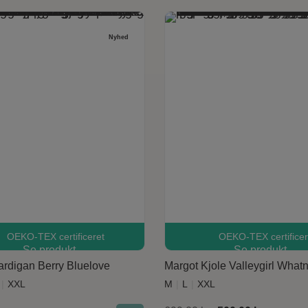
Nyhed
OEKO-TEX certificeret
OEKO-TEX certificer
Dette vare har flere varianter. Mulighederne kan vælges på varesiden
Dette vare har flere varianter. Mulighederne kan vælges på v
Se produkt
Se produkt
rdigan Berry Bluelove
Margot Kjole Valleygirl Whatn
XXL
M
L
XXL