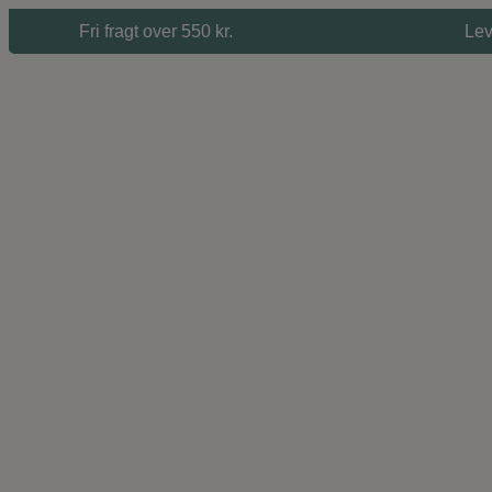
Hop
Fri fragt over 550 kr.
Lev
til
indholdet