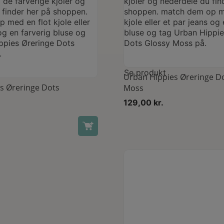
Se produkt
Urban Hippies Øreringe D
s Øreringe Dots
Moss
129,00
kr.