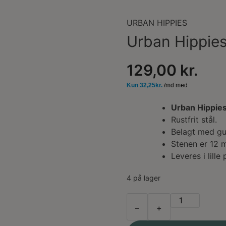
URBAN HIPPIES
Urban Hippies
129,00
kr.
Urban Hippies
Rustfrit stål.
Belagt med gu
Stenen er 12 
Leveres i lill
4 på lager
Urban
–
+
Hippies
Øreringe