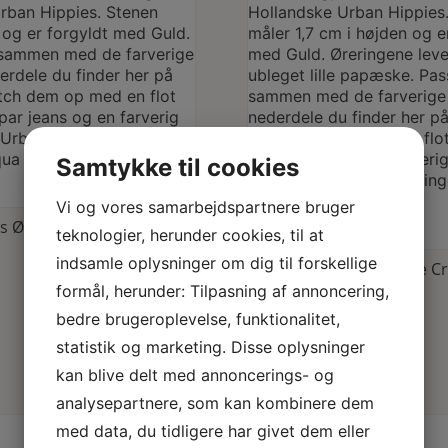
Samtykke til cookies
Vi og vores samarbejdspartnere bruger
s Øreringe Dots Opal
teknologier, herunder cookies, til at
Se produkt
indsamle oplysninger om dig til forskellige
Urban Hippies Øreringe Cr
Heart
formål, herunder: Tilpasning af annoncering,
bedre brugeroplevelse, funktionalitet,
129,00
kr.
statistik og marketing. Disse oplysninger
kan blive delt med annoncerings- og
analysepartnere, som kan kombinere dem
med data, du tidligere har givet dem eller