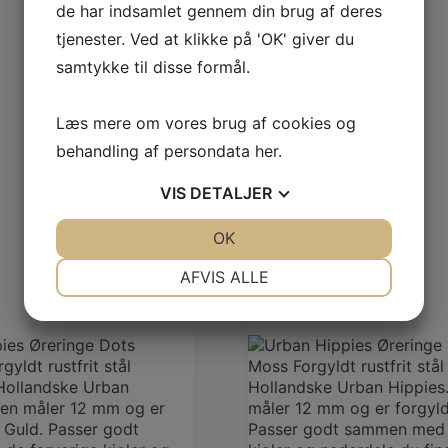
Nyhed
de har indsamlet gennem din brug af deres
tjenester. Ved at klikke på 'OK' giver du
samtykke til disse formål.
Læs mere om vores brug af cookies og
behandling af persondata
her
.
VIS
DETALJER
JA
NEJ
OK
JA
NEJ
NØDVENDIGE
PRÆFERENCER
AFVIS ALLE
JA
NEJ
JA
NEJ
MARKETING
STATISTIK