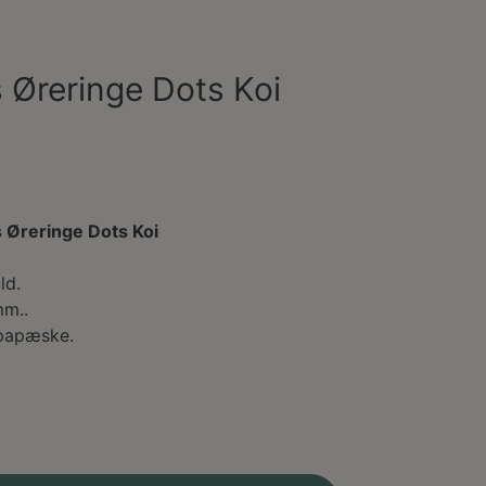
 Øreringe Dots Koi
 Øreringe Dots Koi
ld.
mm..
e papæske.