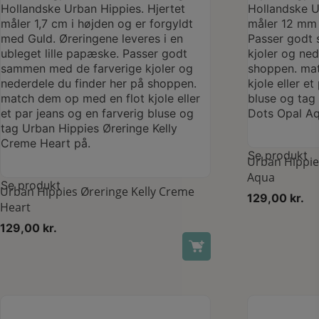
Se produkt
Urban Hippie
Aqua
Se produkt
Urban Hippies Øreringe Kelly Creme
129,00
kr.
Heart
129,00
kr.