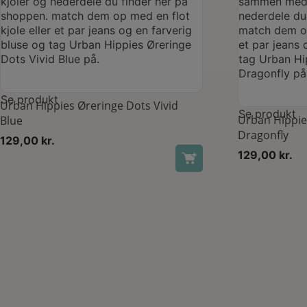
Se produkt
Urban Hippies Øreringe Dots Vivid
Se produkt
Urban Hippie
Blue
Dragonfly
129,00
kr.
129,00
kr.