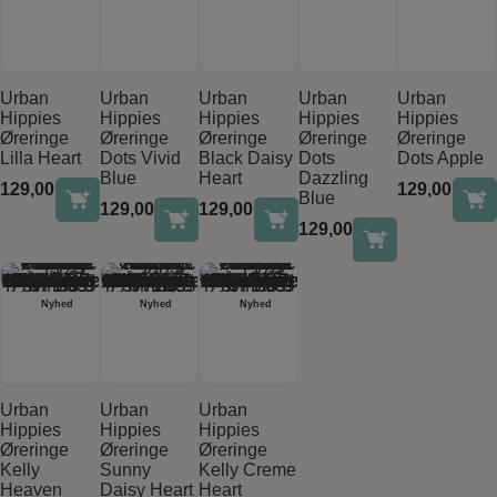
Last one
Se produkt
Se produkt
Se produkt
Se produkt
Se produkt
Urban
Urban
Urban
Urban
Urban
Hippies
Hippies
Hippies
Hippies
Hippies
Øreringe
Øreringe
Øreringe
Øreringe
Øreringe
Lilla Heart
Dots Vivid
Black Daisy
Dots
Dots Apple
Blue
Heart
Dazzling
129,00
kr.
129,00
kr.
Blue
129,00
kr.
129,00
kr.
129,00
kr.
Nyhed
Nyhed
Nyhed
Last one
Se produkt
Se produkt
Se produkt
Urban
Urban
Urban
Hippies
Hippies
Hippies
Øreringe
Øreringe
Øreringe
Kelly
Sunny
Kelly Creme
Heaven
Daisy Heart
Heart