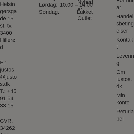
Formul
Nyhed
Helsin
Lørdag:
10.00 – 14.00
ar
er
gørsga
Søndag:
Lukket
Handel
Outlet
de 15
sbeting
st. tv.
elser
3400
Kontak
Hillerø
t
d
Leverin
E.:
g
justos
Om
@justo
justos.
s.dk
dk
T.:
+45
Min
91 54
konto
33 15
Returla
bel
CVR:
34262