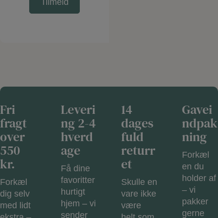
Fri
Leveri
14
Gavei
fragt
ng 2-4
dages
ndpak
over
hverd
fuld
ning
550
age
returr
Forkæl
kr.
et
en du
Få dine
holder af
favoritter
Forkæl
Skulle en
– vi
hurtigt
dig selv
vare ikke
pakker
hjem – vi
med lidt
være
gerne
sender
ekstra –
helt som