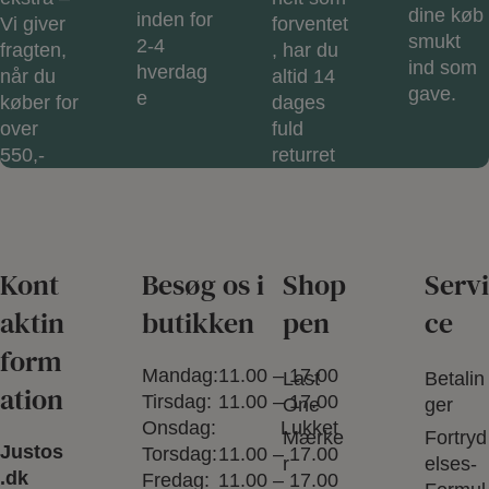
dine køb
inden for
Vi giver
forventet
smukt
2-4
fragten,
, har du
ind som
hverdag
når du
altid 14
gave.
e
køber for
dages
over
fuld
550,-
returret
Kont
Besøg os i
Shop
Servi
aktin
butikken
pen
ce
form
Mandag:
11.00 – 17.00
Last
Betalin
ation
Tirsdag:
11.00 – 17.00
One
ger
Onsdag:
Lukket
Mærke
Fortryd
Justos
Torsdag:
11.00 – 17.00
r
elses-
.dk
Fredag:
11.00 – 17.00