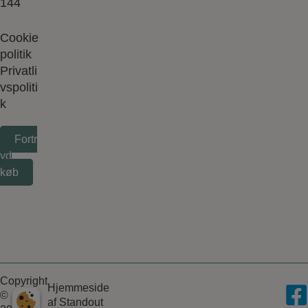
144
Cookie
politik
Privatli
vspoliti
k
Fortr
yd
køb
Copyright
Hjemmeside
©
af
Standout