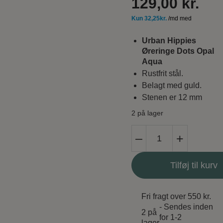
129,00
kr.
Urban Hippies
Øreringe Dots Opal
Aqua
Rustfrit stål.
Belagt med guld.
Stenen er 12 mm
2 på lager
Urban
–
+
Hippies
Øreringe
Tilføj til kurv
Dots
Opal
Aqua
Fri fragt over 550 kr.
antal
- Sendes inden
2 på
for 1-2
lager