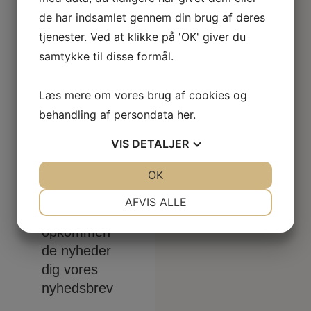
nyhed
de har indsamlet gennem din brug af deres
tjenester. Ved at klikke på 'OK' giver du
sbrev
samtykke til disse formål.
Tilmeld
Læs mere om vores brug af cookies og
vores
behandling af persondata
her
.
nyhedsbrev
og nyd
VIS
DETALJER
godt af
vores
JA
NEJ
OK
JA
NEJ
skarpe
NØDVENDIGE
PRÆFERENCER
AFVIS ALLE
tilbud og
JA
NEJ
JA
NEJ
opkommen
MARKETING
STATISTIK
de nyheder
dig vores
nyhedsbrev