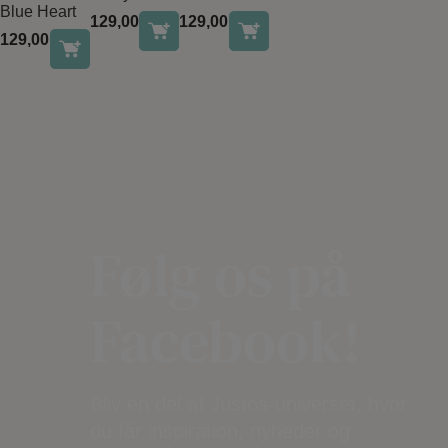
Blue Heart
129,00
kr.
129,00
kr.
129,00
kr.
Følg os på
Facebook!
Bliv en del af Justos-universet, hvor
du får inspiration, nyheder og