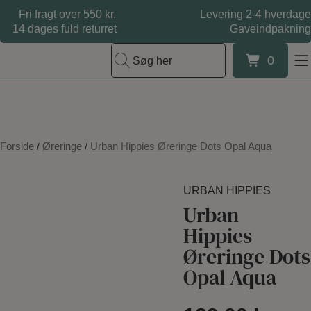
Hop
Fri fragt over 550 kr.
Levering 2-4 hverdage
til
14 dages fuld returret
Gaveindpakning
indholdet
0
Søg her
0
Forside
Øreringe
Urban Hippies Øreringe Dots Opal Aqua
/
/
URBAN HIPPIES
Urban
Hippies
Øreringe Dots
Opal Aqua