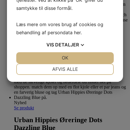
tjenester. Ved at klikke på 'OK' giver du
samtykke til disse formål.
Læs mere om vores brug af cookies og
Nyhed
Last one
behandling af persondata
her
.
Se produkt
VIS
DETALJER
Urban Hippies Øreringe Dots Apple
JA
NEJ
OK
JA
NEJ
129,00
kr.
NØDVENDIGE
PRÆFERENCER
AFVIS ALLE
JA
NEJ
JA
NEJ
MARKETING
STATISTIK
Nyhed
Se produkt
Urban Hippies Øreringe Dots
Dazzling Blue