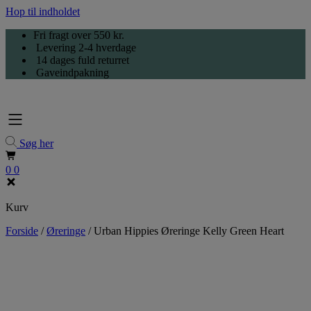
Hop til indholdet
Fri fragt over 550 kr.
Levering 2-4 hverdage
14 dages fuld returret
Gaveindpakning
Søg her
0
0
Kurv
Forside
/
Øreringe
/
Urban Hippies Øreringe Kelly Green Heart