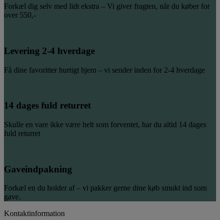
Forkæl dig selv med lidt ekstra – Vi giver fragten, når du køber for
over 550,-
Levering 2-4 hverdage
Få dine favoritter hurtigt hjem – vi sender inden for 2-4 hverdage
14 dages fuld returret
Skulle en vare ikke være helt som forventet, har du altid 14 dages
fuld returret
Gaveindpakning
Forkæl en du holder af – vi pakker gerne dine køb smukt ind som
gave.
Kontaktinformation