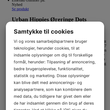
Nyhed
Se produkt
Urban Hippies Øreringe Dots
Emerald Glimmer
Samtykke til cookies
129,00
kr.
Vi og vores samarbejdspartnere bruger
teknologier, herunder cookies, til at
indsamle oplysninger om dig til forskellige
formål, herunder: Tilpasning af annoncering,
bedre brugeroplevelse, funktionalitet,
Nyhed
statistik og marketing. Disse oplysninger
Se produkt
kan blive delt med annoncerings- og
Urban Hippies Øreringe Capri Blue
analysepartnere, som kan kombinere dem
Heart
med data, du tidligere har givet dem eller
de har indsamlet gennem din brug af deres
129,00
kr.