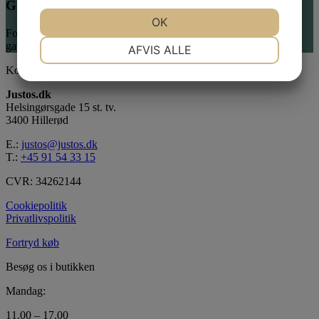
Gaveindpakning
JA
NEJ
OK
JA
NEJ
Forkæl en du holder af – vi pakker gerne dine køb smukt ind som
NØDVENDIGE
PRÆFERENCER
gave.
AFVIS ALLE
Kontaktinformation
JA
NEJ
JA
NEJ
Justos.dk
MARKETING
STATISTIK
Helsingørsgade 15 st. tv.
3400 Hillerød
E.:
justos@justos.dk
T.:
+45 91 54 33 15
CVR: 34262144
Cookiepolitik
Privatlivspolitik
Fortryd køb
Besøg os i butikken
Mandag:
11.00 – 17.00