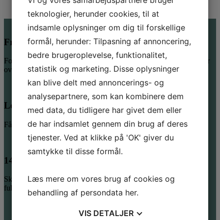
Vi og vores samarbejdspartnere bruger
teknologier, herunder cookies, til at
indsamle oplysninger om dig til forskellige
formål, herunder: Tilpasning af annoncering,
Fri fragt over 550 kr.
bedre brugeroplevelse, funktionalitet,
Forkæl dig selv med lidt ekstra – Vi giver fragten, når du køber for
statistik og marketing. Disse oplysninger
over 550,-
kan blive delt med annoncerings- og
analysepartnere, som kan kombinere dem
Levering 2-4 hverdage
med data, du tidligere har givet dem eller
de har indsamlet gennem din brug af deres
Få dine favoritter hurtigt hjem – vi sender inden for 2-4 hverdage
tjenester. Ved at klikke på 'OK' giver du
samtykke til disse formål.
14 dages fuld returret
Læs mere om vores brug af cookies og
Skulle en vare ikke være helt som forventet, har du altid 14 dages
fuld returret
behandling af persondata
her
.
VIS
DETALJER