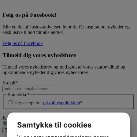
Følg os på Facebook!
Bliv en del af Justos-universet, hvor du får inspiration, nyheder og
eksklusive tilbud før alle andre!
Følg os på Facebook
Tilmeld dig vores nyhedsbrev
Tilmeld vores nyhedsbrev og nyd godt af vores skarpe tilbud og
opkommende nyheder dig vores nyhedsbrev
E-mail
*
Samtykke
*
Jeg accepterer
privatlivspolitikken
*
Jeg er ikke en robot
Samtykke til cookies