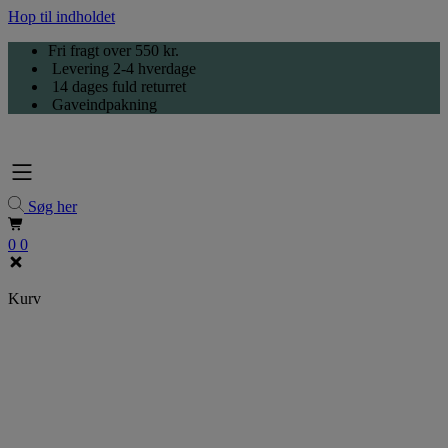
Hop til indholdet
Fri fragt over 550 kr.
Levering 2-4 hverdage
14 dages fuld returret
Gaveindpakning
Søg her
0
0
Kurv