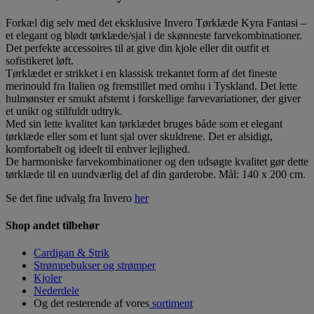
Forkæl dig selv med det eksklusive Invero Tørklæde Kyra Fantasi –
et elegant og blødt tørklæde/sjal i de skønneste farvekombinationer.
Det perfekte accessoires til at give din kjole eller dit outfit et
sofistikeret løft.
Tørklædet er strikket i en klassisk trekantet form af det fineste
merinould fra Italien og fremstillet med omhu i Tyskland. Det lette
hulmønster er smukt afstemt i forskellige farvevariationer, der giver
et unikt og stilfuldt udtryk.
Med sin lette kvalitet kan tørklædet bruges både som et elegant
tørklæde eller som et lunt sjal over skuldrene. Det er alsidigt,
komfortabelt og ideelt til enhver lejlighed.
De harmoniske farvekombinationer og den udsøgte kvalitet gør dette
tørklæde til en uundværlig del af din garderobe. Mål: 140 x 200 cm.
Se det fine udvalg fra Invero
her
Shop andet tilbehør
Cardigan & Strik
Strømpebukser og strømper
Kjoler
Nederdele
Og det resterende af vores
sortiment