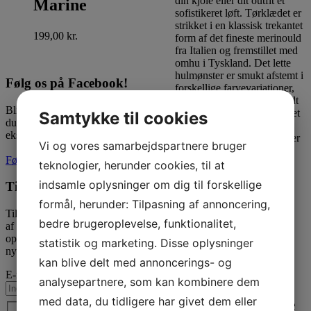
Marine
199,00
kr.
Følg os på Facebook!
Bliv en del af Justos-universet, hvor
Samtykke til cookies
du får inspiration, nyheder og
eksklusive tilbud før alle andre!
Vi og vores samarbejdspartnere bruger
Følg os på Facebook
teknologier, herunder cookies, til at
indsamle oplysninger om dig til forskellige
Tilmeld dig vores nyhedsbrev
formål, herunder: Tilpasning af annoncering,
Tilmeld vores nyhedsbrev og nyd godt
bedre brugeroplevelse, funktionalitet,
af vores skarpe tilbud og
opkommende nyheder dig vores
statistik og marketing. Disse oplysninger
nyhedsbrev
kan blive delt med annoncerings- og
E-mail
*
Se produkt
analysepartnere, som kan kombinere dem
med data, du tidligere har givet dem eller
Samtykke
*
Invero Tørklæde