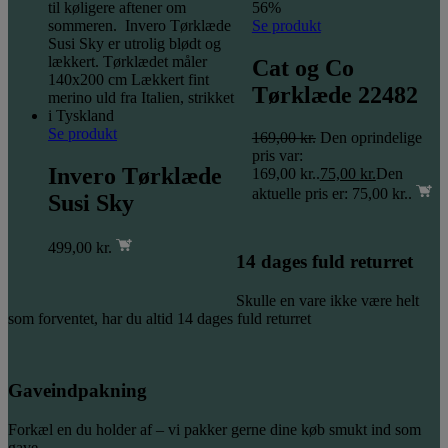
56%
Se produkt
Cat og Co
Tørklæde 22482
Se produkt
169,00
kr.
Den oprindelige
pris var:
Invero Tørklæde
169,00 kr..
75,00
kr.
Den
aktuelle pris er: 75,00 kr..
Susi Sky
499,00
kr.
14 dages fuld returret
Skulle en vare ikke være helt
som forventet, har du altid 14 dages fuld returret
Gaveindpakning
Forkæl en du holder af – vi pakker gerne dine køb smukt ind som
gave.