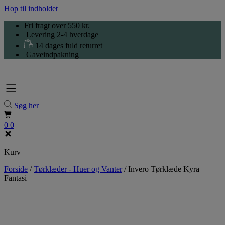
Hop til indholdet
Fri fragt over 550 kr.
Levering 2-4 hverdage
14 dages fuld returret
Gaveindpakning
Søg her
0
0
Kurv
Forside
/
Tørklæder - Huer og Vanter
/
Invero Tørklæde Kyra
Fantasi