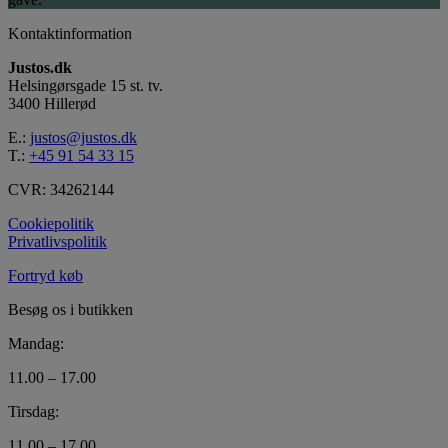
Kontaktinformation
Justos.dk
Helsingørsgade 15 st. tv.
3400 Hillerød
E.:
justos@justos.dk
T.:
+45 91 54 33 15
CVR: 34262144
Cookiepolitik
Privatlivspolitik
Fortryd køb
Besøg os i butikken
Mandag:
11.00 – 17.00
Tirsdag:
11.00 – 17.00