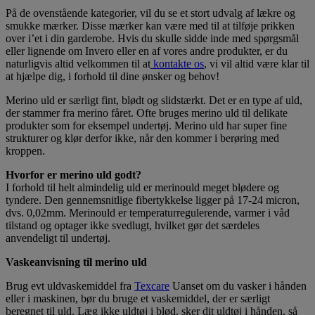
På de ovenstående kategorier, vil du se et stort udvalg af lækre og
smukke mærker. Disse mærker kan være med til at tilføje prikken
over i’et i din garderobe. Hvis du skulle sidde inde med spørgsmål
eller lignende om Invero eller en af vores andre produkter, er du
naturligvis altid velkommen til at
kontakte os
, vi vil altid være klar til
at hjælpe dig, i forhold til dine ønsker og behov!
Merino uld er særligt fint, blødt og slidstærkt
. Det er en type af uld,
der stammer fra merino fåret. Ofte bruges merino uld til delikate
produkter som for eksempel undertøj. Merino uld har super fine
strukturer og klør derfor ikke, når den kommer i berøring med
kroppen.
Hvorfor er merino uld godt?
I forhold til helt almindelig uld er merinould meget blødere og
tyndere. Den gennemsnitlige fibertykkelse ligger på 17-24 micron,
dvs. 0,02mm. Merinould er temperaturregulerende, varmer i våd
tilstand og optager ikke svedlugt, hvilket gør det særdeles
anvendeligt til undertøj.
Vaskeanvisning til merino uld
Brug evt uldvaskemiddel fra
Texcare
Uanset om du vasker i hånden
eller i maskinen, bør du bruge et vaskemiddel, der er særligt
beregnet til uld. Læg ikke uldtøj i blød. sker dit uldtøj i hånden, så