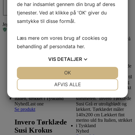
de har indsamlet gennem din brug af deres
Jeg accepterer
Kyra Magic
privatlivspolitikken
*
tjenester. Ved at klikke på 'OK' giver du
545,00
kr.
samtykke til disse formål.
Jeg er ikke en robot
Læs mere om vores brug af cookies og
behandling af persondata
her
.
VIS
DETALJER
JA
NEJ
OK
JA
NEJ
NØDVENDIGE
PRÆFERENCER
AFVIS ALLE
JA
NEJ
JA
NEJ
MARKETING
STATISTIK
Nyhed
Last one
Se produkt
Invero Tørklæde
Susi Krokus
Nyhed