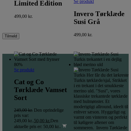
Se produkt
Limited Edition
Invero Tørklæde
499,00
kr.
Susi Grå
499,00
kr.
80%
Se produkt
Cat og Co
Tørklæde Vamset
Sort
249,00
kr.
Den oprindelige
pris var:
249,00 kr..
50,00
kr.
Den
aktuelle pris er: 50,00 kr..