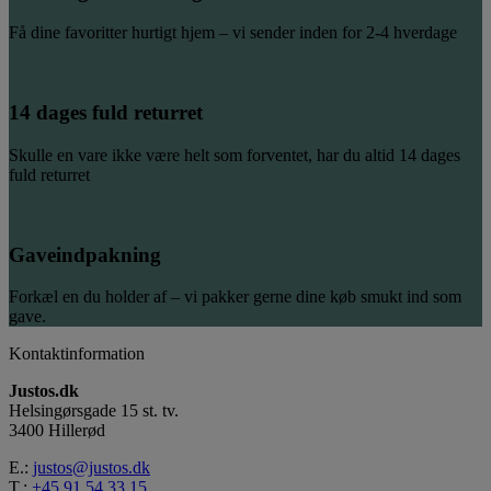
Få dine favoritter hurtigt hjem – vi sender inden for 2-4 hverdage
14 dages fuld returret
Skulle en vare ikke være helt som forventet, har du altid 14 dages
fuld returret
Gaveindpakning
Forkæl en du holder af – vi pakker gerne dine køb smukt ind som
gave.
Kontaktinformation
Justos.dk
Helsingørsgade 15 st. tv.
3400 Hillerød
E.:
justos@justos.dk
T.:
+45 91 54 33 15