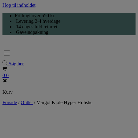
Hop til indholdet
Fri fragt over 550 kr.
Levering 2-4 hverdage
14 dages fuld returret
Gaveindpakning
Søg her
0
0
Kurv
Forside
/
Outlet
/
Margot Kjole Hyper Holistic