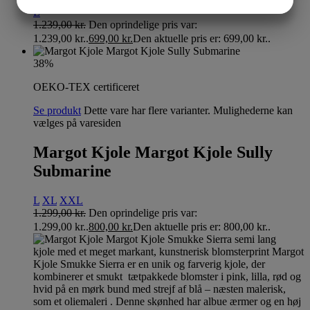
JA
NEJ
JA
NEJ
L
1.239,00
kr.
Den oprindelige pris var:
MARKETING
STATISTIK
1.239,00 kr..
699,00
kr.
Den aktuelle pris er: 699,00 kr..
38%
OEKO-TEX certificeret
Se produkt
Dette vare har flere varianter. Mulighederne kan
vælges på varesiden
Margot Kjole Margot Kjole Sully
Submarine
L
XL
XXL
1.299,00
kr.
Den oprindelige pris var:
1.299,00 kr..
800,00
kr.
Den aktuelle pris er: 800,00 kr..