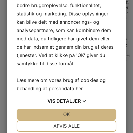
bedre brugeroplevelse, funktionalitet,
statistik og marketing. Disse oplysninger
kan blive delt med annoncerings- og
analysepartnere, som kan kombinere dem
med data, du tidligere har givet dem eller
de har indsamlet gennem din brug af deres
tjenester. Ved at klikke på 'OK' giver du
samtykke til disse formål.
Læs mere om vores brug af cookies og
44%
Last one
behandling af persondata
her
.
OEKO-TEX certificeret
VIS
DETALJER
Se produkt
Dette vare har flere varianter. Mulighederne kan
vælges på varesiden
JA
NEJ
OK
JA
NEJ
NØDVENDIGE
PRÆFERENCER
Margot Kjole Apple Aday
AFVIS ALLE