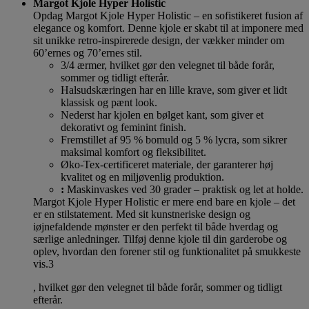
Margot Kjole Hyper Holistic
Opdag Margot Kjole Hyper Holistic – en sofistikeret fusion af
elegance og komfort. Denne kjole er skabt til at imponere med
sit unikke retro-inspirerede design, der vækker minder om
60’ernes og 70’ernes stil.
3/4 ærmer, hvilket gør den velegnet til både forår,
sommer og tidligt efterår.
Halsudskæringen har en lille krave, som giver et lidt
klassisk og pænt look.
Nederst har kjolen en bølget kant, som giver et
dekorativt og feminint finish.
Fremstillet af 95 % bomuld og 5 % lycra, som sikrer
maksimal komfort og fleksibilitet.
Øko-Tex-certificeret materiale, der garanterer høj
kvalitet og en miljøvenlig produktion.
:
Maskinvaskes ved 30 grader – praktisk og let at holde.
Margot Kjole Hyper Holistic er mere end bare en kjole – det
er en stilstatement. Med sit kunstneriske design og
iøjnefaldende mønster er den perfekt til både hverdag og
særlige anledninger. Tilføj denne kjole til din garderobe og
oplev, hvordan den forener stil og funktionalitet på smukkeste
vis.3
, hvilket gør den velegnet til både forår, sommer og tidligt
efterår.