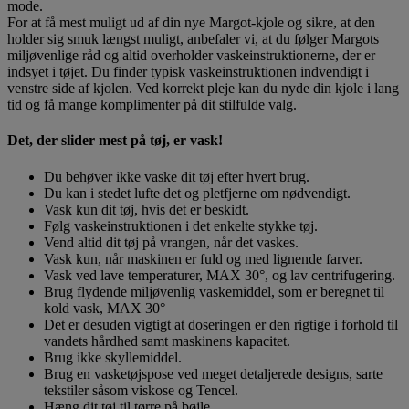
mode.
For at få mest muligt ud af din nye Margot-kjole og sikre, at den
holder sig smuk længst muligt, anbefaler vi, at du følger Margots
miljøvenlige råd og altid overholder vaskeinstruktionerne, der er
indsyet i tøjet. Du finder typisk vaskeinstruktionen indvendigt i
venstre side af kjolen. Ved korrekt pleje kan du nyde din kjole i lang
tid og få mange komplimenter på dit stilfulde valg.
Det, der slider mest på tøj, er vask!
Du behøver ikke vaske dit tøj efter hvert brug.
Du kan i stedet lufte det og pletfjerne om nødvendigt.
Vask kun dit tøj, hvis det er beskidt.
Følg vaskeinstruktionen i det enkelte stykke tøj.
Vend altid dit tøj på vrangen, når det vaskes.
Vask kun, når maskinen er fuld og med lignende farver.
Vask ved lave temperaturer, MAX 30°, og lav centrifugering.
Brug flydende miljøvenlig vaskemiddel, som er beregnet til
kold vask, MAX 30°
Det er desuden vigtigt at doseringen er den rigtige i forhold til
vandets hårdhed samt maskinens kapacitet.
Brug ikke skyllemiddel.
Brug en vasketøjspose ved meget detaljerede designs, sarte
tekstiler såsom viskose og Tencel.
Hæng dit tøj til tørre på bøjle.