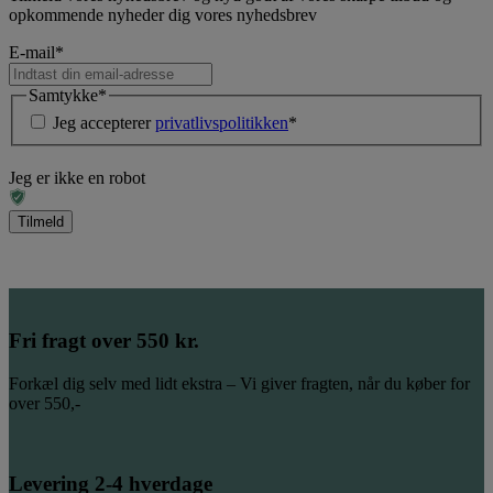
opkommende nyheder dig vores nyhedsbrev
E-mail
*
Samtykke
*
Jeg accepterer
privatlivspolitikken
*
Jeg er ikke en robot
Fri fragt over 550 kr.
Forkæl dig selv med lidt ekstra – Vi giver fragten, når du køber for
over 550,-
Levering 2-4 hverdage