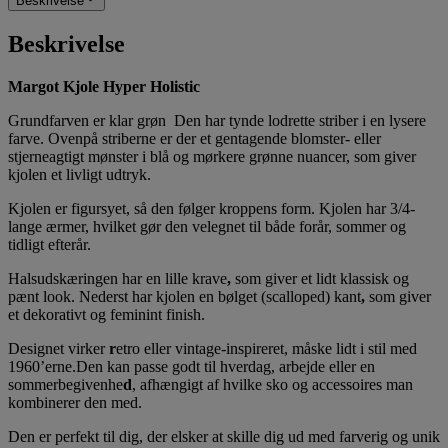
Beskrivelse
Beskrivelse
Margot Kjole Hyper Holistic
Grundfarven er klar grøn Den har tynde lodrette striber i en lysere
farve. Ovenpå striberne er der et gentagende blomster- eller
stjerneagtigt mønster i blå og mørkere grønne nuancer, som giver
kjolen et livligt udtryk.
Kjolen er figursyet, så den følger kroppens form. Kjolen har 3/4-
lange ærmer, hvilket gør den velegnet til både forår, sommer og
tidligt efterår.
Halsudskæringen har en lille krave
,
som giver et lidt klassisk og
pænt look. Nederst har kjolen en bølget (scalloped) kant
,
som giver
et dekorativt og feminint finish.
Designet virker
r
etro eller vintage-inspireret, måske lidt i stil med
1960’erne.Den kan passe godt til hverdag, arbejde eller en
sommerbegivenhe
d
, afhængigt af hvilke sko og accessoires man
kombinerer den med.
Den er perfekt til dig, der elsker at skille dig ud med farverig og unik