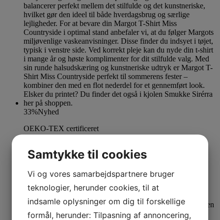
33%
Nyhed
OEKO-TEX certificeret
Se produkt
Dette vare har flere varianter. Mulighederne kan
Samtykke til cookies
vælges på varesiden
Margot T-Shirts Miss Countryside
Vi og vores samarbejdspartnere bruger
teknologier, herunder cookies, til at
M
L
XL
indsamle oplysninger om dig til forskellige
449,00
kr.
Den oprindelige pris var: 449,00 kr..
300,00
kr.
Den
formål, herunder: Tilpasning af annoncering,
aktuelle pris er: 300,00 kr..