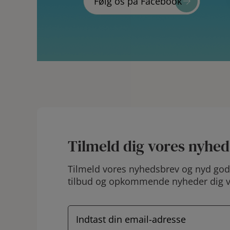
Følg os på Facebook
Tilmeld dig vores nyhe
Tilmeld vores nyhedsbrev og nyd godt
tilbud og opkommende nyheder dig 
E
-