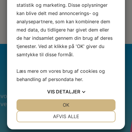
statistik og marketing. Disse oplysninger
kan blive delt med annoncerings- og
analysepartnere, som kan kombinere dem
med data, du tidligere har givet dem eller
de har indsamlet gennem din brug af deres
tjenester. Ved at klikke på 'OK' giver du
samtykke til disse formål.
Læs mere om vores brug af cookies og
behandling af persondata
her
.
VIS
DETALJER
hvor du får
ve tilbud før alle
JA
NEJ
OK
JA
NEJ
NØDVENDIGE
PRÆFERENCER
AFVIS ALLE
JA
NEJ
JA
NEJ