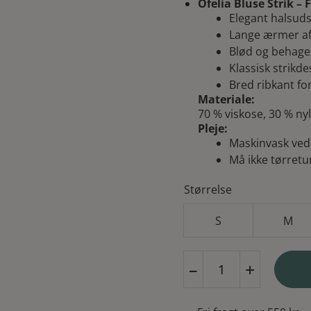
pr
Ofelia Bluse Strik – 
Elegant halsud
va
Lange ærmer afs
Blød og behagel
24
Klassisk strikd
Bred ribkant fo
Materiale:
70 % viskose, 30 % ny
Pleje:
Maskinvask ved
Må ikke tørret
Størrelse
S
M
Ofelia
–
+
Bluse
Fanny
Strik