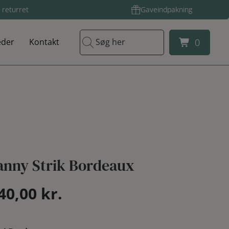
 returret
Gaveindpakning
0
der
Kontakt
Søg her
0
Fanny Strik Bordeaux
en
Den
40,00
kr.
rindelige
aktuelle