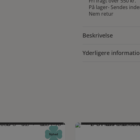
Fri fragt over 550 kr.
Bordeaux
På lager
- Sendes inde
antal
Nem retur
Beskrivelse
Yderligere informati
Nyhed