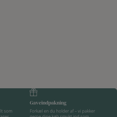
Gaveindpakning
elt som
Forkæl en du holder af – vi pakker
dages
gerne dine køb smukt ind som