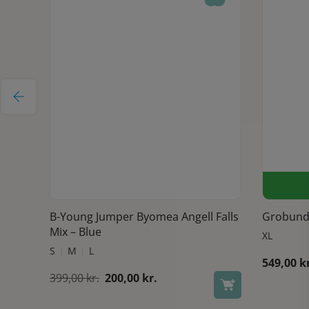
t one
Dette vare har flere varianter. Mulighederne kan vælges på varesiden
Se produkt
Sort
B-Young Jumper Byomea Angell Falls
Grobund 
Mix – Blue
XL
S
M
L
549,00
k
Den
Den
399,00
kr.
200,00
kr.
oprindelige
aktuelle
pris
pris