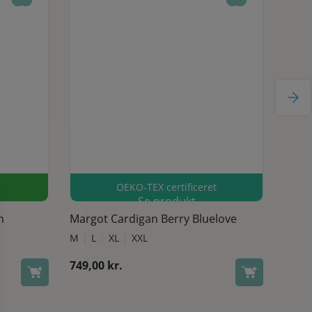
OEKO-TEX certificeret
 varesiden
Dette vare har flere varianter. Mulighederne kan vælges på varesiden
Se produkt
m
Margot Cardigan Berry Bluelove
TexC
M
L
XL
XXL
180,
749,00
kr.