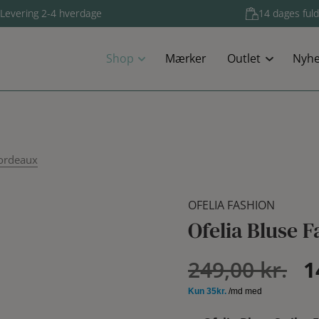
Levering 2-4 hverdage
14 dages fuld
Shop
Mærker
Outlet
Nyhe
Bordeaux
OFELIA FASHION
Ofelia Bluse 
D
249,00
kr.
1
op