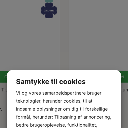
Last one
GOTS certificeret
GOTS certificeret
Samtykke til cookies
Dette vare har flere varianter. Mulighederne kan vælges på varesiden
Dette vare har flere varianter. Mulighederne kan vælges på
Se produkt
Se produkt
T-shirts Almine Nougat
Grobund T-shirts Thea Plu
Vi og vores samarbejdspartnere bruger
M
L
XL
teknologier, herunder cookies, til at
r.
599,00
kr.
indsamle oplysninger om dig til forskellige
formål, herunder: Tilpasning af annoncering,
bedre brugeroplevelse, funktionalitet,