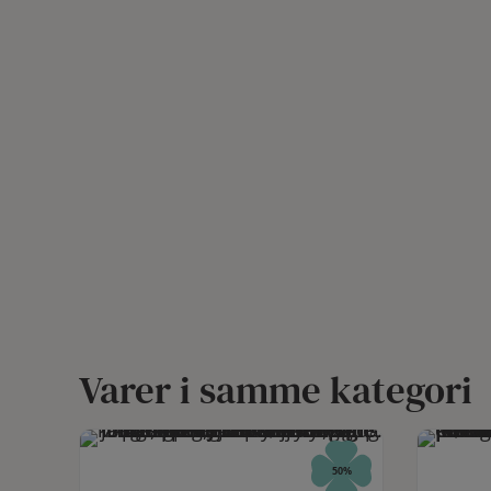
Varer i samme kategori
29%
50%