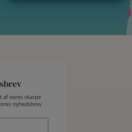
MARKETING
STATISTIK
dsbrev
 af vores skarpe
vores nyhedsbrev