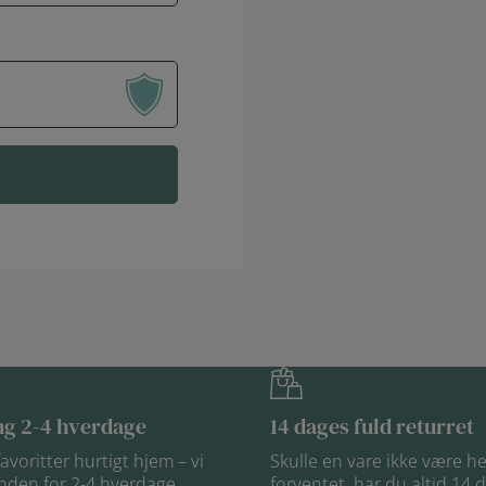
ng 2-4 hverdage
14 dages fuld returret
avoritter hurtigt hjem – vi
Skulle en vare ikke være h
nden for 2-4 hverdage
forventet, har du altid 14 