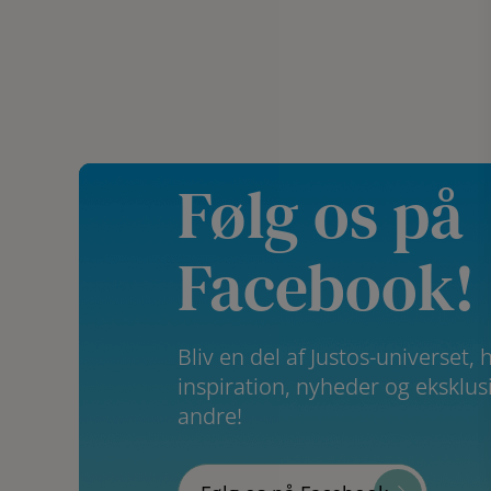
var:
er:
399,00 kr..
200,00 kr..
Følg os på
Facebook!
Bliv en del af Justos-universet, 
inspiration, nyheder og eksklusi
andre!