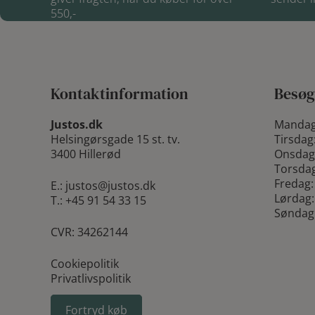
550,-
Kontaktinformation
Besøg
Justos.dk
Mandag
Helsingørsgade 15 st. tv.
Tirsdag
3400 Hillerød
Onsdag
Torsdag
Fredag:
E.:
justos@justos.dk
Lørdag:
T.:
+45 91 54 33 15
Søndag
CVR: 34262144
Cookiepolitik
Privatlivspolitik
Fortryd køb