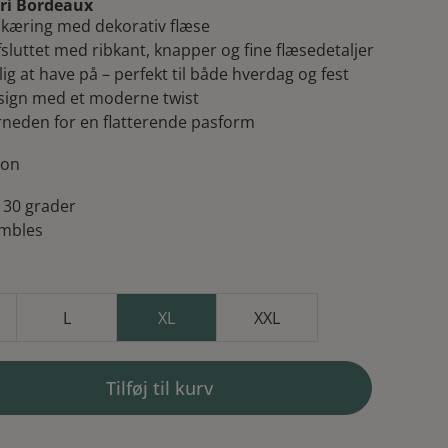
is
pris
Fri Bordeaux
skæring med dekorativ flæse
r:
er:
luttet med ribkant, knapper og fine flæsedetaljer
ig at have på – perfekt til både hverdag og fest
9,00 kr..
140,00 kr..
esign med et moderne twist
rneden for en flatterende pasform
lon
 30 grader
umbles
L
XL
XXL
Tilføj til kurv