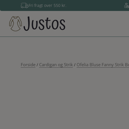
Hop
Fri fragt over 550 kr.
til
indholdet
Forside
Cardigan og Strik
Ofelia Bluse Fanny Strik 
/
/