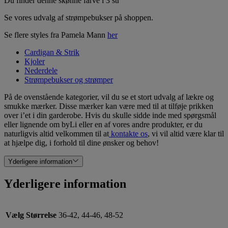
Du finder denne skønne farve i 3 str
Se vores udvalg af strømpebukser på shoppen.
Se flere styles fra Pamela Mann
her
Cardigan & Strik
Kjoler
Nederdele
Strømpebukser og strømper
På de ovenstående kategorier, vil du se et stort udvalg af lækre og
smukke mærker. Disse mærker kan være med til at tilføje prikken
over i’et i din garderobe. Hvis du skulle sidde inde med spørgsmål
eller lignende om byLi eller en af vores andre produkter, er du
naturligvis altid velkommen til at
kontakte os
, vi vil altid være klar til
at hjælpe dig, i forhold til dine ønsker og behov!
Yderligere information
Yderligere information
Vælg Størrelse
36-42, 44-46, 48-52