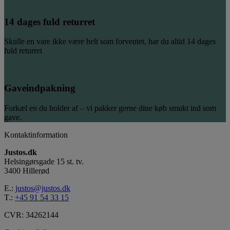
14 dages fuld returret
Skulle en vare ikke være helt som forventet, har du altid 14 dages
fuld returret
Gaveindpakning
Forkæl en du holder af – vi pakker gerne dine køb smukt ind som
gave.
Kontaktinformation
Justos.dk
Helsingørsgade 15 st. tv.
3400 Hillerød
E.:
justos@justos.dk
T.:
+45 91 54 33 15
CVR: 34262144