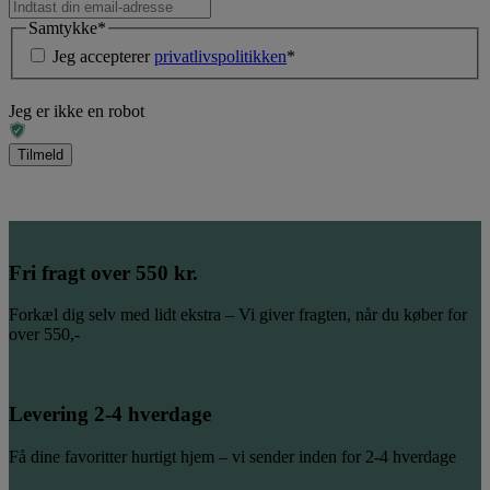
Samtykke
*
Jeg accepterer
privatlivspolitikken
*
Jeg er ikke en robot
Fri fragt over 550 kr.
Forkæl dig selv med lidt ekstra – Vi giver fragten, når du køber for
over 550,-
Levering 2-4 hverdage
Få dine favoritter hurtigt hjem – vi sender inden for 2-4 hverdage