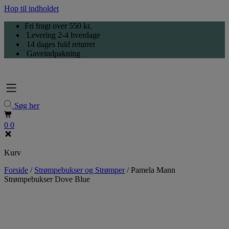
Hop til indholdet
Fri fragt over 550 kr.
Levering 2-4 hverdage
14 dages fuld returret
Gaveindpakning
Søg her
0
0
Kurv
Forside
/
Strømpebukser og Strømper
/
Pamela Mann
Strømpebukser Dove Blue