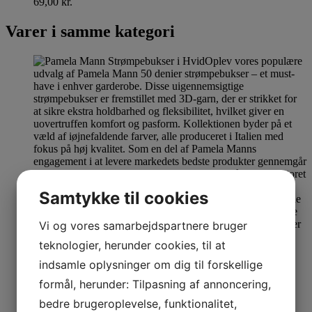
69,00
kr.
Varer i samme kategori
Samtykke til cookies
Vi og vores samarbejdspartnere bruger
teknologier, herunder cookies, til at
Se produkt
Dette vare har flere varianter. Mulighederne kan
vælges på varesiden
indsamle oplysninger om dig til forskellige
formål, herunder: Tilpasning af annoncering,
Pamela Mann Strømpebukser hvid
bedre brugeroplevelse, funktionalitet,