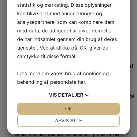
44-46
48-52
statistik og marketing. Disse oplysninger
69,00
kr.
kan blive delt med annoncerings- og
analysepartnere, som kan kombinere dem
Last one
med data, du tidligere har givet dem eller
OEKO-TEX certificeret
de har indsamlet gennem din brug af deres
tjenester. Ved at klikke på 'OK' giver du
Se produkt
Dette vare har flere varianter. Mulighederne kan
vælges på varesiden
samtykke til disse formål.
Du Milde Strømpebukser Black Night
Læs mere om vores brug af cookies og
s-m
behandling af persondata
her
.
189,00
kr.
VIS
DETALJER
JA
NEJ
OK
JA
NEJ
NØDVENDIGE
PRÆFERENCER
AFVIS ALLE
JA
NEJ
JA
NEJ