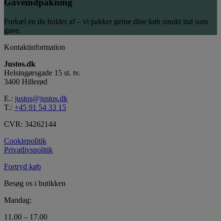
Gaveindpakning
Forkæl en du holder af – vi pakker gerne dine køb smukt ind som
gave.
Kontaktinformation
Justos.dk
Helsingørsgade 15 st. tv.
3400 Hillerød
E.:
justos@justos.dk
T.:
+45 91 54 33 15
CVR: 34262144
Cookiepolitik
Privatlivspolitik
Fortryd køb
Besøg os i butikken
Mandag:
11.00 – 17.00