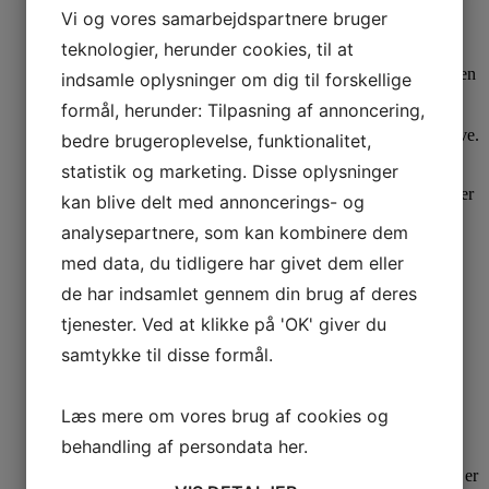
Heidekönigin Kjole Kaja Bunt
Vi og vores samarbejdspartnere bruger
teknologier, herunder cookies, til at
XL
850,00
kr.
Den oprindelige pris var: 850,00 kr..
300,00
kr.
Den
indsamle oplysninger om dig til forskellige
aktuelle pris er: 300,00 kr..
formål, herunder: Tilpasning af annoncering,
bedre brugeroplevelse, funktionalitet,
statistik og marketing. Disse oplysninger
kan blive delt med annoncerings- og
analysepartnere, som kan kombinere dem
Nyhed
Se produkt
med data, du tidligere har givet dem eller
de har indsamlet gennem din brug af deres
Skovbjerg Collection Kjole Cecilia
tjenester. Ved at klikke på 'OK' giver du
Fløjl lys Petrol
samtykke til disse formål.
499,00
kr.
Læs mere om vores brug af cookies og
behandling af persondata
her
.