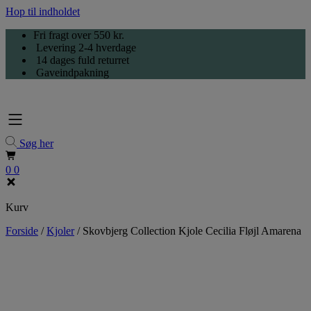
Hop til indholdet
Fri fragt over 550 kr.
Levering 2-4 hverdage
14 dages fuld returret
Gaveindpakning
Søg her
0
0
Kurv
Forside
/
Kjoler
/
Skovbjerg Collection Kjole Cecilia Fløjl Amarena