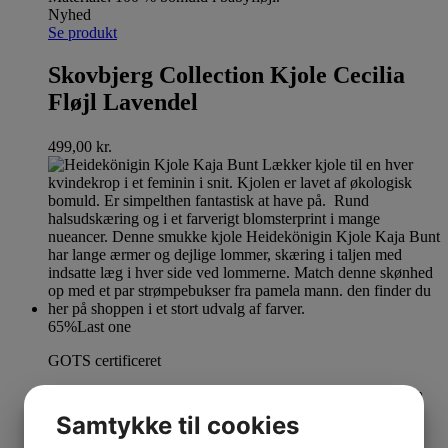
Nyhed
Se produkt
Skovbjerg Collection Kjole Cecilia
Fløjl Lavendel
499,00
kr.
65%
Last one
GOTS certificeret
Se produkt
Dette vare har flere varianter. Mulighederne kan
vælges på varesiden
Samtykke til cookies