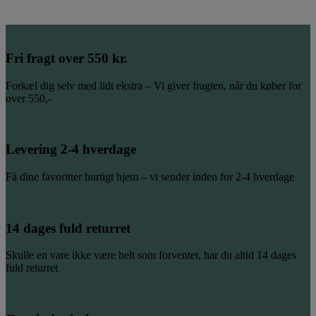
Fri fragt over 550 kr.
Forkæl dig selv med lidt ekstra – Vi giver fragten, når du køber for
over 550,-
Levering 2-4 hverdage
Få dine favoritter hurtigt hjem – vi sender inden for 2-4 hverdage
14 dages fuld returret
Skulle en vare ikke være helt som forventet, har du altid 14 dages
fuld returret