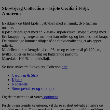
Skovbjerg Collection – Kjole Cecilia i Fløjl,
Amarena
Eksklusiv og blød kjole i babyfløjl med en smuk, dyb fuchsia
nuance.
Kjolen er designet med en klassisk skjortekrave, stolpelukning med
fire knapper og lange ærmer, der kan rulles op og fæstnes med knap.
De rummelige lommer tilføjer både funktionalitet og et afslappet
udtryk.
Modellen har en længde på ca. 96 cm og et brystmål på 120 cm,
hvilket giver en behagelig og flatterende pasform.
Materiale: 100 % bomuldsfløjl.
Se flere styles fra Skovbjerg Colletion
her
Cardigan & Strik
Kjoler
Nederdele
Strømpebukser og strømper
Og det resterende af vores
sortiment
På de ovenstående kategorier, vil du se et stort udvalg af lækre og
smukke mærker. Disse mærker kan være med til at tilføje prikken