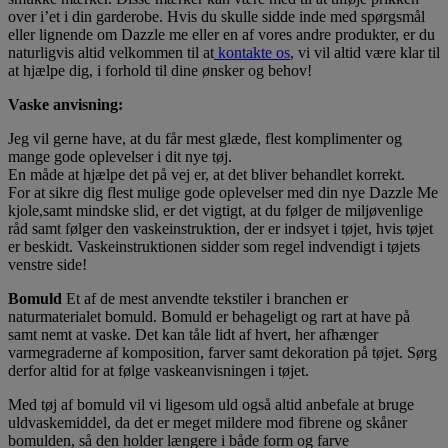
over i’et i din garderobe. Hvis du skulle sidde inde med spørgsmål
eller lignende om Dazzle me eller en af vores andre produkter, er du
naturligvis altid velkommen til at
kontakte os
, vi vil altid være klar til
at hjælpe dig, i forhold til dine ønsker og behov!
Vaske anvisning:
Jeg vil gerne have, at du får mest glæde, flest komplimenter og
mange gode oplevelser i dit nye tøj.
En måde at hjælpe det på vej er, at det bliver behandlet korrekt.
For at sikre dig flest mulige gode oplevelser med din nye Dazzle Me
kjole,samt mindske slid, er det vigtigt, at du følger de miljøvenlige
råd samt følger den vaskeinstruktion, der er indsyet i tøjet, hvis tøjet
er beskidt. Vaskeinstruktionen sidder som regel indvendigt i tøjets
venstre side!
Bomuld
Et af de mest anvendte tekstiler i branchen er
naturmaterialet bomuld. Bomuld er behageligt og rart at have på
samt nemt at vaske. Det kan tåle lidt af hvert, her afhænger
varmegraderne af komposition, farver samt dekoration på tøjet. Sørg
derfor altid for at følge vaskeanvisningen i tøjet.
Med tøj af bomuld vil vi ligesom uld også altid anbefale at bruge
uldvaskemiddel, da det er meget mildere mod fibrene og skåner
bomulden, så den holder længere i både form og farve