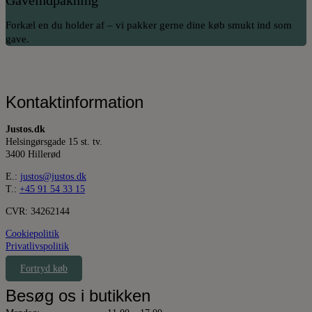
Gaveindpakning
Forkæl en du holder af – vi pakker gerne dine køb smukt ind som
gave.
Kontaktinformation
Justos.dk
Helsingørsgade 15 st. tv.
3400 Hillerød
E.:
justos@justos.dk
T.:
+45 91 54 33 15
CVR: 34262144
Cookiepolitik
Privatlivspolitik
Fortryd køb
Besøg os i butikken