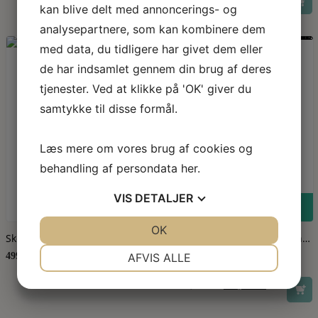
kan blive delt med annoncerings- og
oprindelige
aktuelle
pris
pris
analysepartnere, som kan kombinere dem
var:
er:
999,00 kr..
500,00 kr..
med data, du tidligere har givet dem eller
Nyhed
69%
de har indsamlet gennem din brug af deres
tjenester. Ved at klikke på 'OK' giver du
samtykke til disse formål.
Læs mere om vores brug af cookies og
behandling af persondata
her
.
VIS
DETALJER
OEKO-TEX certificeret
Dette vare har flere varianter. Mulighederne kan vælges på varesiden
Se produkt
Se produkt
JA
NEJ
OK
JA
NEJ
Skovbjerg Collection Kjole
Du Milde Kjole Winterseason
Cecilia Fløjl Red
NØDVENDIGE
Is My Favorite duCarly
PRÆFERENCER
499,00
kr.
AFVIS ALLE
S
XL
JA
NEJ
JA
NEJ
Den
Den
1.299,00
kr.
400,00
kr.
oprindelige
aktuelle
MARKETING
STATISTIK
pris
pris