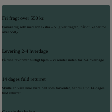
Fri fragt over 550 kr.
Forkæl dig selv med lidt ekstra – Vi giver fragten, når du køber for
over 550,-
Levering 2-4 hverdage
Få dine favoritter hurtigt hjem – vi sender inden for 2-4 hverdage
14 dages fuld returret
Skulle en vare ikke være helt som forventet, har du altid 14 dages
fuld returret