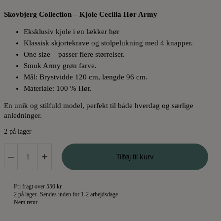
Skovbjerg Collection – Kjole Cecilia Hør Army
Eksklusiv kjole i en lækker hør
Klassisk skjortekrave og stolpelukning med 4 knapper.
One size – passer flere størrelser.
Smuk Army grøn farve.
Mål: Brystvidde 120 cm, længde 96 cm.
Materiale: 100 % Hør.
En unik og stilfuld model, perfekt til både hverdag og særlige
anledninger.
2 på lager
Skovbjerg
–
+
Tilføj til kurv
Collection
Kjole
Cecilia
Fri fragt over 550 kr.
Hør
2 på lager
- Sendes inden for 1-2 arbejdsdage
Army
Nem retur
antal