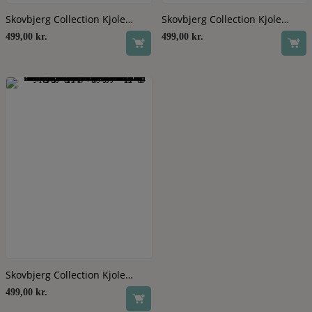
Se produkt
Se produkt
Skovbjerg Collection Kjole
Skovbjerg Collection Kjole
Cecilia Fløjl Black
Cecilia Fløjl Bordeaux
499,00
kr.
499,00
kr.
Se produkt
Skovbjerg Collection Kjole
Cecilia Fløjl Grey
499,00
kr.