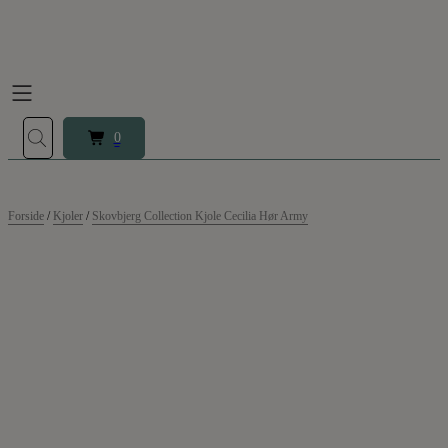
Hop
til
indholdet
0
0
Forside
/
Kjoler
/
Skovbjerg Collection Kjole Cecilia Hør Army