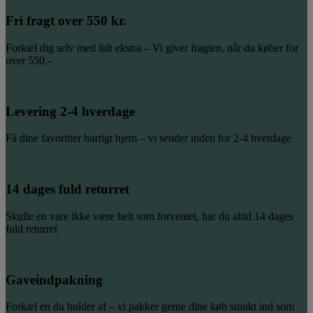
Fri fragt over 550 kr.
Forkæl dig selv med lidt ekstra – Vi giver fragten, når du køber for
over 550,-
Levering 2-4 hverdage
Få dine favoritter hurtigt hjem – vi sender inden for 2-4 hverdage
14 dages fuld returret
Skulle en vare ikke være helt som forventet, har du altid 14 dages
fuld returret
Gaveindpakning
Forkæl en du holder af – vi pakker gerne dine køb smukt ind som