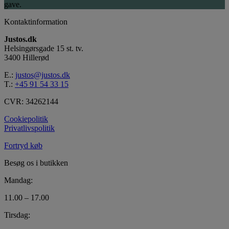
gave.
Kontaktinformation
Justos.dk
Helsingørsgade 15 st. tv.
3400 Hillerød
E.:
justos@justos.dk
T.:
+45 91 54 33 15
CVR: 34262144
Cookiepolitik
Privatlivspolitik
Fortryd køb
Besøg os i butikken
Mandag:
11.00 – 17.00
Tirsdag: