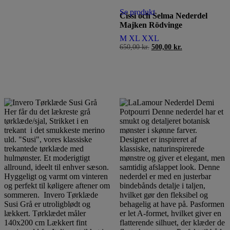
vare
Se produkt
har
Cissi och Selma Nederdel
flere
Majken Rödvinge
varianter.
M
XL
XXL
Mulighederne
650,00
kr.
Den
500,00
kr.
Den
kan
oprindelige
aktuelle
vælges
pris
pris
på
var:
er:
varesiden
650,00 kr..
500,00 kr..