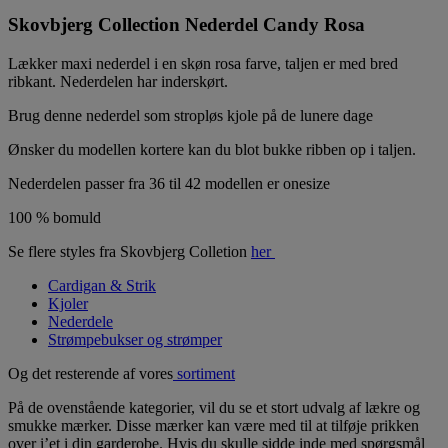
Skovbjerg Collection Nederdel Candy Rosa
Lækker maxi nederdel i en skøn rosa farve, taljen er med bred
ribkant. Nederdelen har inderskørt.
Brug denne nederdel som stropløs kjole på de lunere dage
Ønsker du modellen kortere kan du blot bukke ribben op i taljen.
Nederdelen passer fra 36 til 42 modellen er onesize
100 % bomuld
Se flere styles fra Skovbjerg Colletion
her
Cardigan & Strik
Kjoler
Nederdele
Strømpebukser og strømper
Og det resterende af vores
sortiment
På de ovenstående kategorier, vil du se et stort udvalg af lækre og
smukke mærker. Disse mærker kan være med til at tilføje prikken
over i’et i din garderobe. Hvis du skulle sidde inde med spørgsmål