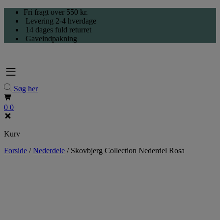
Hop
Fri fragt over 550 kr.
til
Levering 2-4 hverdage
indholdet
14 dages fuld returret
Gaveindpakning
Søg her
0
0
Kurv
Forside
/
Nederdele
/
Skovbjerg Collection Nederdel Rosa