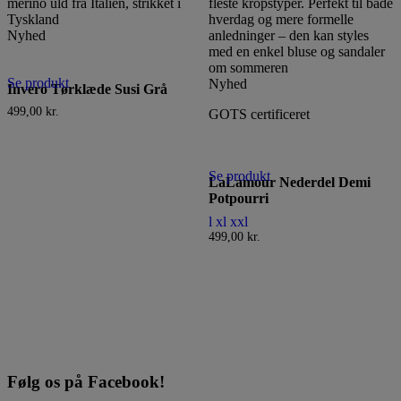
Nyhed
Se produkt
Nyhed
Invero Tørklæde Susi Grå
499,00
kr.
GOTS certificeret
Dette
vare
Se produkt
har
LaLamour Nederdel Demi
flere
Potpourri
varianter.
l
xl
xxl
Mulighederne
499,00
kr.
kan
vælges
på
varesiden
Følg os på Facebook!