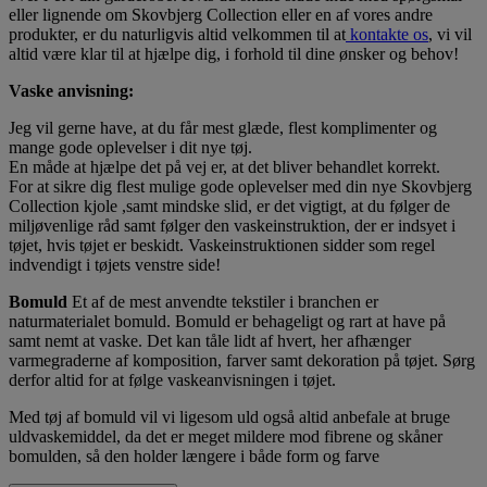
eller lignende om Skovbjerg Collection eller en af vores andre
produkter, er du naturligvis altid velkommen til at
kontakte os
, vi vil
altid være klar til at hjælpe dig, i forhold til dine ønsker og behov!
Vaske anvisning:
Jeg vil gerne have, at du får mest glæde, flest komplimenter og
mange gode oplevelser i dit nye tøj.
En måde at hjælpe det på vej er, at det bliver behandlet korrekt.
For at sikre dig flest mulige gode oplevelser med din nye Skovbjerg
Collection kjole ,samt mindske slid, er det vigtigt, at du følger de
miljøvenlige råd samt følger den vaskeinstruktion, der er indsyet i
tøjet, hvis tøjet er beskidt. Vaskeinstruktionen sidder som regel
indvendigt i tøjets venstre side!
Bomuld
Et af de mest anvendte tekstiler i branchen er
naturmaterialet bomuld. Bomuld er behageligt og rart at have på
samt nemt at vaske. Det kan tåle lidt af hvert, her afhænger
varmegraderne af komposition, farver samt dekoration på tøjet. Sørg
derfor altid for at følge vaskeanvisningen i tøjet.
Med tøj af bomuld vil vi ligesom uld også altid anbefale at bruge
uldvaskemiddel, da det er meget mildere mod fibrene og skåner
bomulden, så den holder længere i både form og farve