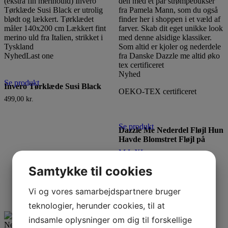
Nyhed
Last one
Nyhed
Se produkt
Invero Tørklæde Susi Black
OEKO-TEX certificeret
499,00
kr.
Dette
vare
Se produkt
har
Dazzle Me Nederdel Fløjl Hun
flere
Havde Blomstret Fløjl på
varianter.
M
L
XL
Mulighederne
699,00
kr.
kan
Samtykke til cookies
vælges
på
Vi og vores samarbejdspartnere bruger
varesiden
teknologier, herunder cookies, til at
indsamle oplysninger om dig til forskellige