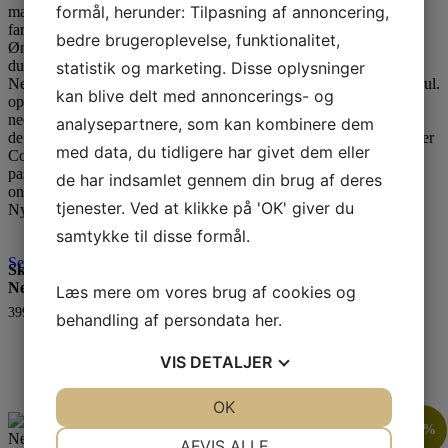
formål, herunder: Tilpasning af annoncering,
bedre brugeroplevelse, funktionalitet,
statistik og marketing. Disse oplysninger
kan blive delt med annoncerings- og
analysepartnere, som kan kombinere dem
med data, du tidligere har givet dem eller
de har indsamlet gennem din brug af deres
Nyhed
tjenester. Ved at klikke på 'OK' giver du
Nyhed
samtykke til disse formål.
Se produkt
Skovbjerg Collection Kjole
Se produkt
Skovbjerg Collection
Cecilia Fløjl Jeans Blue
Nederdel Light Blue
Læs mere om vores brug af cookies og
499,00
kr.
399,00
kr.
behandling af persondata
her
.
VIS
DETALJER
JA
NEJ
OK
JA
NEJ
23%
NØDVENDIGE
PRÆFERENCER
AFVIS ALLE