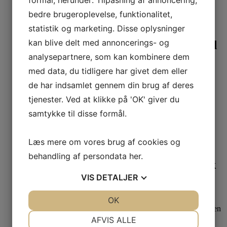
bedre brugeroplevelse, funktionalitet,
Nyhed
Last one
Se produkt
statistik og marketing. Disse oplysninger
kan blive delt med annoncerings- og
Invero Tørklæde Susi Curry Limited
analysepartnere, som kan kombinere dem
Edition
med data, du tidligere har givet dem eller
499,00
kr.
de har indsamlet gennem din brug af deres
tjenester. Ved at klikke på 'OK' giver du
37%
Last one
samtykke til disse formål.
OEKO-TEX certificeret
Se produkt
Dette vare har flere varianter. Mulighederne kan
Læs mere om vores brug af cookies og
vælges på varesiden
behandling af persondata
her
.
Du Milde DuPetra Bluse Basic Black
Long
VIS
DETALJER
JA
NEJ
OK
JA
NEJ
XXL
399,00
kr.
Den oprindelige pris var: 399,00 kr..
250,00
kr.
Den
NØDVENDIGE
PRÆFERENCER
aktuelle pris er: 250,00 kr..
AFVIS ALLE