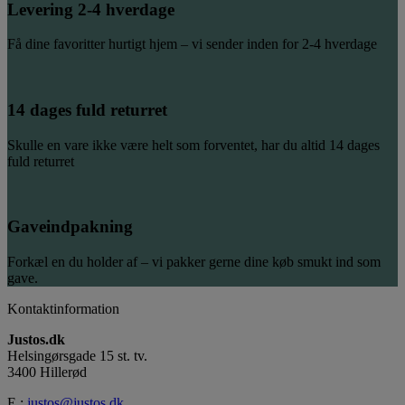
Levering 2-4 hverdage
Få dine favoritter hurtigt hjem – vi sender inden for 2-4 hverdage
14 dages fuld returret
Skulle en vare ikke være helt som forventet, har du altid 14 dages
fuld returret
Gaveindpakning
Forkæl en du holder af – vi pakker gerne dine køb smukt ind som
gave.
Kontaktinformation
Justos.dk
Helsingørsgade 15 st. tv.
3400 Hillerød
E.:
justos@justos.dk