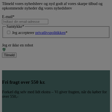
Tilmeld vores nyhedsbrev og nyd godt af vores skarpe tilbud og
opkommende nyheder dig vores nyhedsbrev
E-mail
*
Samtykke
*
Jeg accepterer
privatlivspolitikken
*
Jeg er ikke en robot
Fri fragt over 550 kr.
Forkæl dig selv med lidt ekstra – Vi giver fragten, når du køber for
over 550,-