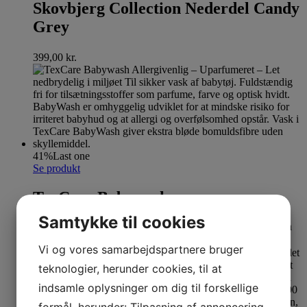
Skovbjerg Collection Nederdel Candy
Grey
399,00
kr.
41%
Last one
Se produkt
TexCare Babywash
Samtykke til cookies
119,00
kr.
Den oprindelige pris var: 119,00 kr..
70,00
kr.
Den
aktuelle pris er: 70,00 kr..
Vi og vores samarbejdspartnere bruger
teknologier, herunder cookies, til at
indsamle oplysninger om dig til forskellige
formål, herunder: Tilpasning af annoncering,