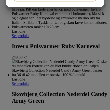
JA
NEJ
JA
NEJ
MARKETING
STATISTIK
Last one
Se produkt
Invero Pulsvarmer Ruby Karneval
249,00
kr.
Last one
Se produkt
Skovbjerg Collection Nederdel Candy
Army Green