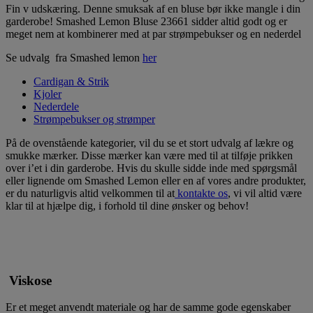
Fin v udskæring. Denne smuksak af en bluse bør ikke mangle i din
garderobe! Smashed Lemon Bluse 23661 sidder altid godt og er
meget nem at kombinerer med at par strømpebukser og en nederdel
Se udvalg fra Smashed lemon
her
Cardigan & Strik
Kjoler
Nederdele
Strømpebukser og strømper
På de ovenstående kategorier, vil du se et stort udvalg af lækre og
smukke mærker. Disse mærker kan være med til at tilføje prikken
over i’et i din garderobe. Hvis du skulle sidde inde med spørgsmål
eller lignende om Smashed Lemon eller en af vores andre produkter,
er du naturligvis altid velkommen til at
kontakte os
, vi vil altid være
klar til at hjælpe dig, i forhold til dine ønsker og behov!
Viskose
Er et meget anvendt materiale og har de samme gode egenskaber