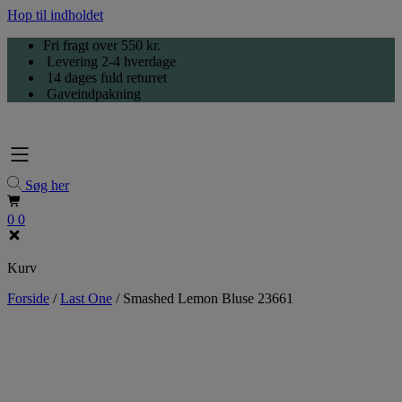
Hop til indholdet
Fri fragt over 550 kr.
Levering 2-4 hverdage
14 dages fuld returret
Gaveindpakning
Søg her
0
0
Kurv
Forside
/
Last One
/
Smashed Lemon Bluse 23661