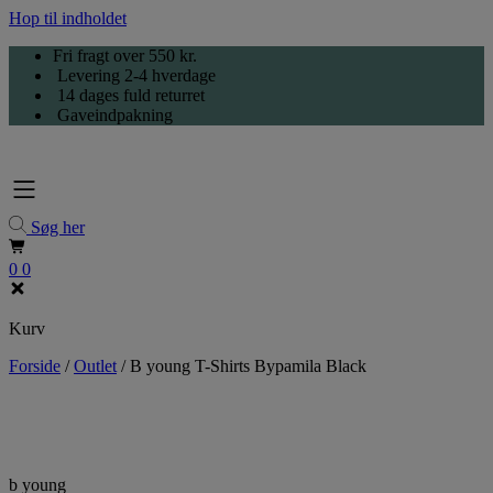
Hop til indholdet
Fri fragt over 550 kr.
Levering 2-4 hverdage
14 dages fuld returret
Gaveindpakning
Søg her
0
0
Kurv
Forside
/
Outlet
/
B young T-Shirts Bypamila Black
b young