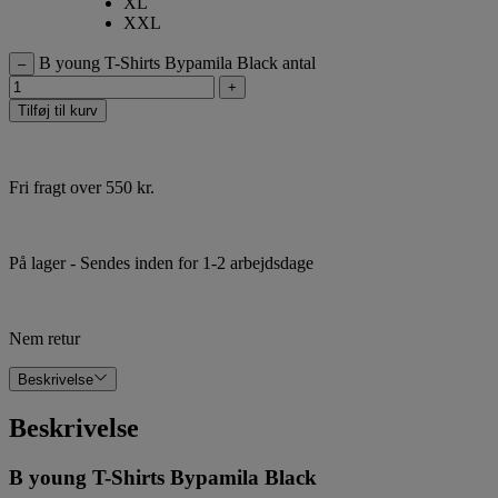
XL
XXL
B young T-Shirts Bypamila Black antal
–
+
Tilføj til kurv
Fri fragt over 550 kr.
På lager
- Sendes inden for 1-2 arbejdsdage
Nem retur
Beskrivelse
Beskrivelse
B young T-Shirts Bypamila Black