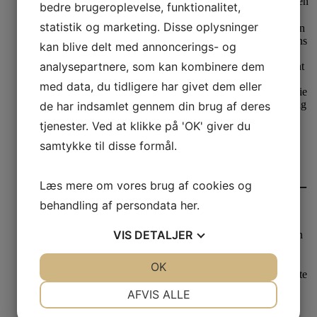
249,00
kr.
Den oprindelige pris var: 249,00 kr..
150,00
kr.
Den
bedre brugeroplevelse, funktionalitet,
aktuelle pris er: 150,00 kr..
statistik og marketing. Disse oplysninger
kan blive delt med annoncerings- og
analysepartnere, som kan kombinere dem
med data, du tidligere har givet dem eller
de har indsamlet gennem din brug af deres
tjenester. Ved at klikke på 'OK' giver du
42%
samtykke til disse formål.
Se produkt
Tim og Simonsen Drew Pung Coffie –
Læs mere om vores brug af cookies og
Silver
behandling af persondata
her
.
VIS
DETALJER
139,00
kr.
Den oprindelige pris var: 139,00 kr..
80,00
kr.
Den
aktuelle pris er: 80,00 kr..
JA
NEJ
OK
JA
NEJ
NØDVENDIGE
PRÆFERENCER
AFVIS ALLE
75%
Last one
Se produkt
Dette vare har flere varianter. Mulighederne kan
JA
NEJ
JA
NEJ