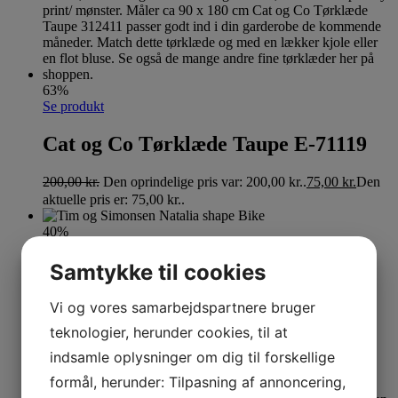
63%
Se produkt
Cat og Co Tørklæde Taupe E-71119
200,00
kr.
Den oprindelige pris var: 200,00 kr..
75,00
kr.
Den
aktuelle pris er: 75,00 kr..
40%
OEKO-TEX certificeret
Samtykke til cookies
Se produkt
Dette vare har flere varianter. Mulighederne kan
Vi og vores samarbejdspartnere bruger
vælges på varesiden
teknologier, herunder cookies, til at
Tim og Simonsen Natalia shape Bike
indsamle oplysninger om dig til forskellige
formål, herunder: Tilpasning af annoncering,
L/XL
XXL