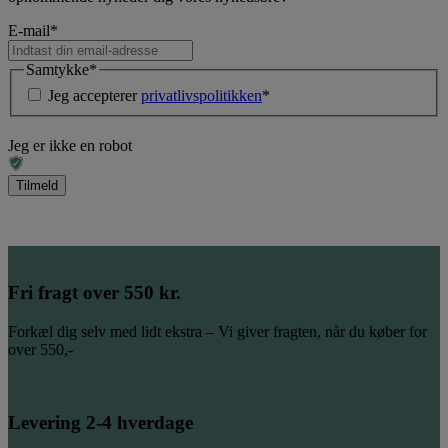
E-mail
*
Samtykke
*
Jeg accepterer
privatlivspolitikken
*
Jeg er ikke en robot
Fri fragt over 550 kr.
Forkæl dig selv med lidt ekstra – Vi giver fragten, når du køber for
over 550,-
Levering 2-4 hverdage