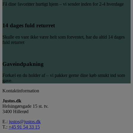
Få dine favoritter hurtigt hjem – vi sender inden for 2-4 hverdage
14 dages fuld returret
Skulle en vare ikke være helt som forventet, har du altid 14 dages
fuld returret
Gaveindpakning
Forkæl en du holder af – vi pakker gerne dine køb smukt ind som
gave.
Kontaktinformation
Justos.dk
Helsingørsgade 15 st. tv.
3400 Hillerød
E.:
justos@justos.dk
T.:
+45 91 54 33 15