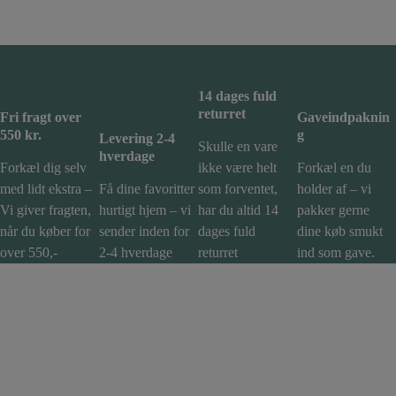
k
e
*
14 dages fuld
returret
Fri fragt over
Gaveindpaknin
550 kr.
g
Levering 2-4
Skulle en vare
hverdage
Forkæl dig selv
ikke være helt
Forkæl en du
med lidt ekstra –
Få dine favoritter
som forventet,
holder af – vi
Vi giver fragten,
hurtigt hjem – vi
har du altid 14
pakker gerne
når du køber for
sender inden for
dages fuld
dine køb smukt
over 550,-
2-4 hverdage
returret
ind som gave.
Kontaktinf
Besøg os i
Shoppen
Service
ormation
butikken
Last One
Betalinger