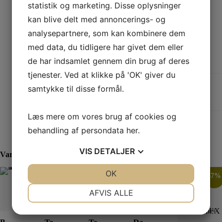
statistik og marketing. Disse oplysninger
kan blive delt med annoncerings- og
analysepartnere, som kan kombinere dem
med data, du tidligere har givet dem eller
Yderligere information
de har indsamlet gennem din brug af deres
Yderligere information
tjenester. Ved at klikke på 'OK' giver du
Størrelse
samtykke til disse formål.
S, M, L, XL, XXL, XS
Læs mere om vores brug af cookies og
behandling af persondata
her
.
VIS
DETALJER
Varer i samme kategori
JA
NEJ
OK
JA
NEJ
44%
37%
33%
50%
37%
NØDVENDIGE
PRÆFERENCER
AFVIS ALLE
JA
NEJ
JA
NEJ
Dette vare har flere varianter. Mulighederne kan vælges på varesiden
Dette vare har flere varianter. Mulighederne kan vælges på varesiden
Se produkt
Se produkt
Se produkt
Se produkt
Se produkt
OEKO-TEX certificeret
Last one