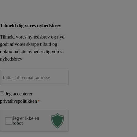
eksklusive tilbud før alle andre!
Følg os på Facebook
Tilmeld dig vores nyhedsbrev
Tilmeld vores nyhedsbrev og nyd
godt af vores skarpe tilbud og
opkommende nyheder dig vores
nyhedsbrev
E
-
m
S
Jeg accepterer
a
a
privatlivspolitikken
*
i
m
l
t
*
Jeg er ikke en
y
robot
k