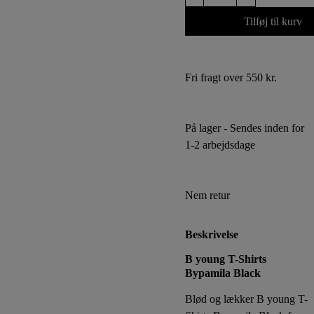
young
T-
Tilføj til kurv
Shirts
Bypamila
Black
Fri fragt over 550 kr.
antal
På lager
- Sendes inden for
1-2 arbejdsdage
Nem retur
Beskrivelse
Beskrivelse
B young T-Shirts
Bypamila Black
Blød og lækker B young T-