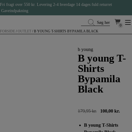
Hop
Fri fragt over 550 kr.
Levering 2-4 hverdage
14 dages fuld returret
til
Gaveindpakning
indholdet
Søg her
0
0
FORSIDE
/
OUTLET
/
B YOUNG T-SHIRTS BYPAMILA BLACK
b young
B young T-
Shirts
Bypamila
Black
Den
Den
179,95
kr.
100,00
kr.
oprindelige
aktuel
pris
pris
B young T-Shirts
var:
er: