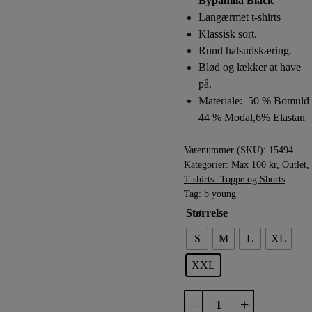
Bypamila Black
179,95 kr..
100,00
Langærmet t-shirts
Klassisk sort.
Rund halsudskæring.
Blød og lækker at have
på.
Materiale: 50 % Bomuld
44 % Modal,6% Elastan
Varenummer (SKU):
15494
Kategorier:
Max 100 kr
,
Outlet
,
T-shirts -Toppe og Shorts
Tag:
b young
Størrelse
S
M
L
XL
XXL
B
–
+