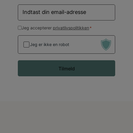
E-
mail
*
Samtykke
Jeg accepterer
privatlivspolitikken
*
*
Jeg er ikke en robot