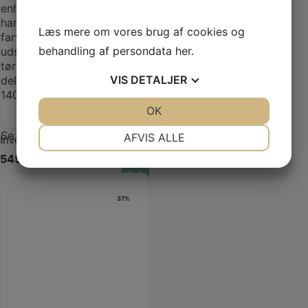
Læs mere om vores brug af cookies og
behandling af persondata
her
.
VIS
DETALJER
JA
NEJ
OK
JA
NEJ
NØDVENDIGE
PRÆFERENCER
Se produkt
AFVIS ALLE
Invero Tørklæde Kyra Nebel
545,00
kr.
JA
NEJ
JA
NEJ
MARKETING
STATISTIK
37%
Last one