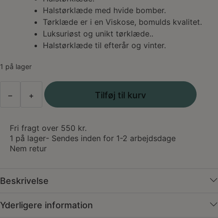
var:
er:
Halstørklæde med hvide bomber.
Tørklæde er i en Viskose, bomulds kvalitet.
149,00 kr..
80,00 kr..
Luksuriøst og unikt tørklæde..
Halstørklæde til efterår og vinter.
1 på lager
Cat
Tilføj til kurv
–
+
og
Co
Tørklæde
Shiny
Fri fragt over 550 kr.
Bomber
1 på lager
- Sendes inden for 1-2 arbejdsdage
antal
Nem retur
Beskrivelse
Yderligere information