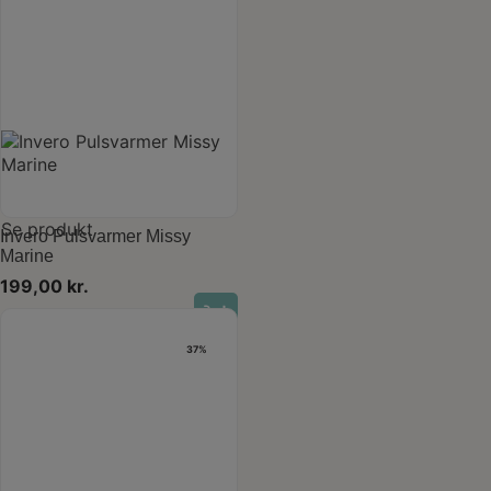
Se produkt
Invero Pulsvarmer Missy
Marine
199,00
kr.
37%
Last one