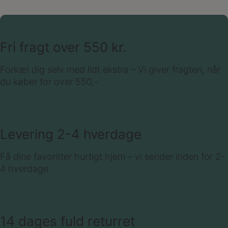
Fri fragt over 550 kr.
Forkæl dig selv med lidt ekstra – Vi giver fragten, når
du køber for over 550,-
Levering 2-4 hverdage
Få dine favoritter hurtigt hjem – vi sender inden for 2-
4 hverdage
14 dages fuld returret