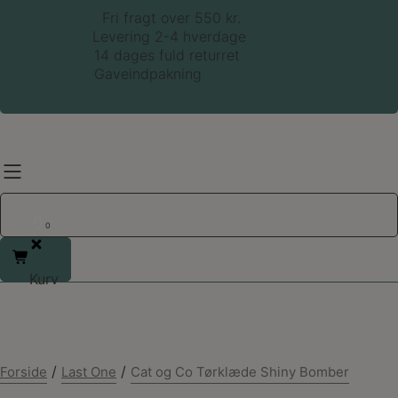
Hop
Fri fragt over 550 kr.
til
Levering 2-4 hverdage
indholdet
14 dages fuld returret
Gaveindpakning
0
0
Kurv
/
/
Forside
Last One
Cat og Co Tørklæde Shiny Bomber