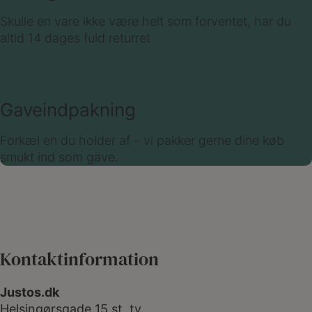
Skulle en vare ikke være helt som forventet, har du
altid 14 dages fuld returret
Gaveindpakning
Forkæl en du holder af – vi pakker gerne dine køb
smukt ind som gave.
Kontaktinformation
Justos.dk
Helsingørsgade 15 st. tv.