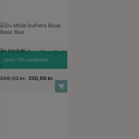
Dette
vare
Se produkt
har
Du Milde DuPetra Bluse Basic
flere
Blue
OEKO-TEX certificeret
varianter.
S
Mulighederne
kan
Den
Den
399,00
kr.
250,00
kr.
vælges
oprindelige
aktuelle
på
pris
pris
varesiden
var:
er:
399,00 kr..
250,00 kr..
Last one