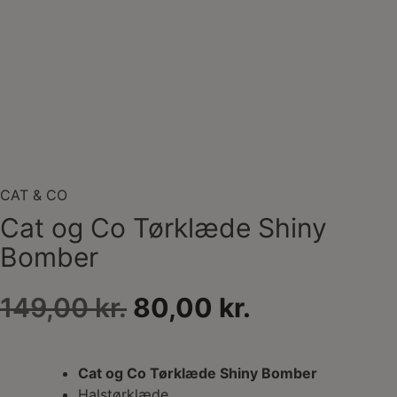
CAT & CO
Cat og Co Tørklæde Shiny
Bomber
Den
Den
149,00
kr.
80,00
kr.
oprindelige
aktuelle
pris
pris
Cat og Co Tørklæde Shiny Bomber
Halstørklæde.