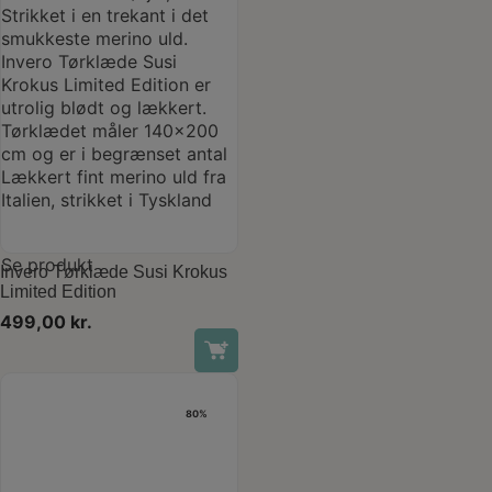
Se produkt
Invero Tørklæde Susi Krokus
Limited Edition
499,00
kr.
80%
Last one