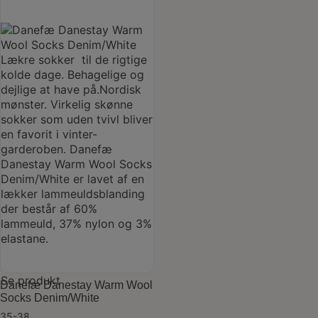
Dette
vare
Se produkt
har
Danefæ Danestay Warm Wool
flere
Socks Denim/White
varianter.
35-38