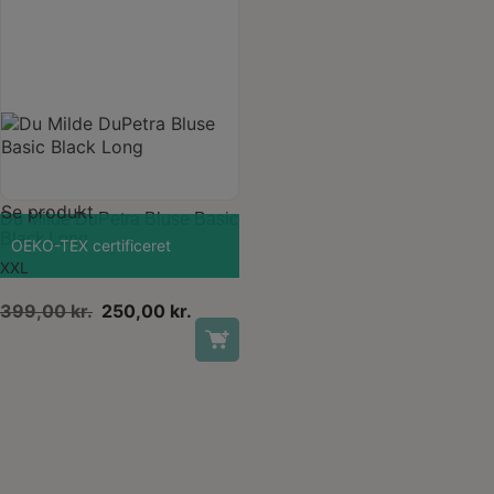
Dette
vare
Se produkt
har
Du Milde DuPetra Bluse Basic
flere
Black Long
OEKO-TEX certificeret
varianter.
XXL
Mulighederne
kan
Den
Den
399,00
kr.
250,00
kr.
vælges
oprindelige
aktuelle
på
pris
pris
varesiden
var:
er:
399,00 kr..
250,00 kr..