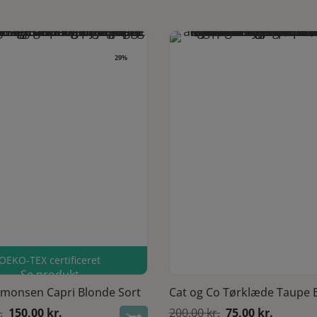
29%
Last one
OEKO-TEX certificeret
Se produkt
Se produkt
imonsen Capri Blonde Sort
Cat og Co Tørklæde Taupe 
Den
Den
Den
Den
.
150,00
kr.
200,00
kr.
75,00
kr.