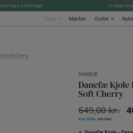
Levering 2-4 hverdage
14 dages fuld
Shop
Mærker
Outlet
Nyhe
li Soft Cherry
DANEFÆ
Danefæ Kjole 
Soft Cherry
D
649,00
kr.
4
op
Danefæ Kjole – Danef