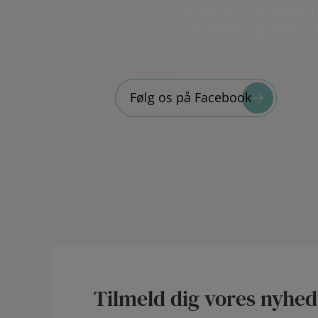
Bliv en del af Justos-universet, 
inspiration, nyheder og eksklusi
andre!
Følg os på Facebook
Tilmeld dig vores nyhe