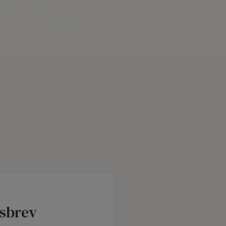
hvor du får
ve tilbud før alle
dsbrev