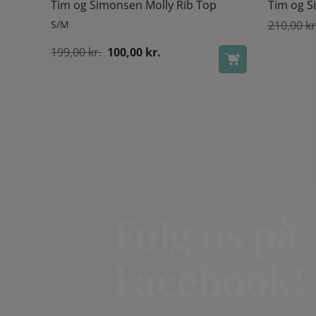
Tim og Simonsen Molly Rib Top
Tim og S
S/M
210,00
kr
Den
Den
199,00
kr.
100,00
kr.
oprindelige
aktuelle
pris
pris
var:
er:
199,00 kr..
100,00 kr..
Følg os på
Facebook!