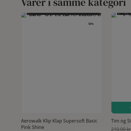
Varer i samme kategori
56%
Last one
Dette vare har flere varianter. Mulighederne kan vælges på varesiden
Se produkt
Aerowalk Klip Klap Supersoft Basic
Tim og S
Pink Shine
210,00
kr