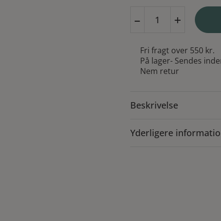
Danefæ
–
+
Kjole
Danefolk
Seersucker
Fri fragt over 550 kr.
Chili
På lager
- Sendes inde
Soft
Nem retur
Cherry
antal
Beskrivelse
Yderligere informati