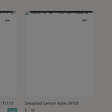
63%
63%
Dette vare har flere varianter. Mulighederne kan vælges på varesiden
Se produkt
E-71119
Smashed Lemon Kjole 24155
S
M