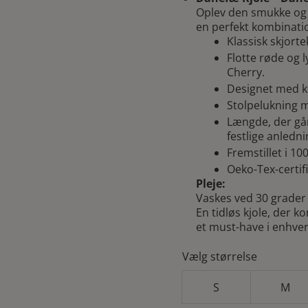
pr
Oplev den smukke og 
va
en perfekt kombinatio
Klassisk skjort
64
Flotte røde og 
Cherry.
Designet med k
Stolpelukning me
Længde, der går 
festlige anledni
Fremstillet i 1
Oeko-Tex-certif
Pleje:
Vaskes ved 30 grader f
En tidløs kjole, der 
et must-have i enhve
Vælg størrelse
S
M