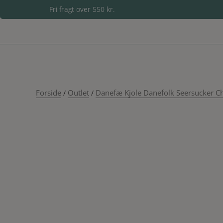
Hop
Fri fragt over 550 kr.
til
indholdet
Forside
Outlet
Danefæ Kjole Danefolk Seersucker Chi
/
/