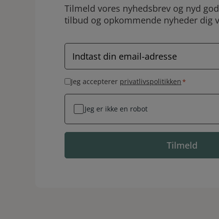
Tilmeld vores nyhedsbrev og nyd godt
tilbud og opkommende nyheder dig 
E
-
m
a
S
Jeg accepterer
privatlivspolitikken
*
i
a
l
m
Jeg er ikke en robot
*
t
y
k
k
e
*