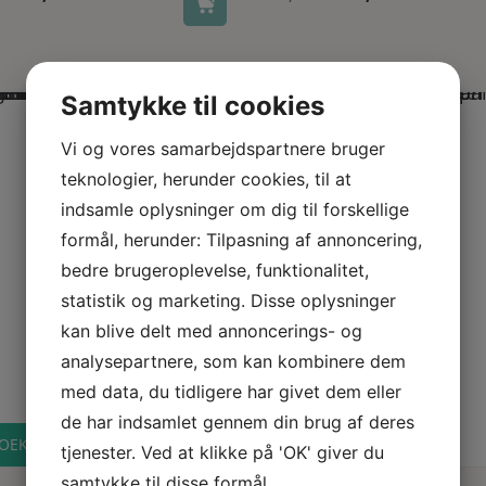
oprindelige
aktuelle
oprindelige
aktuell
pris
pris
pris
pris
var:
er:
var:
er:
210,00 kr..
150,00 kr..
200,00 kr..
75,00 kr
Samtykke til cookies
29%
Vi og vores samarbejdspartnere bruger
teknologier, herunder cookies, til at
Last one
indsamle oplysninger om dig til forskellige
formål, herunder: Tilpasning af annoncering,
bedre brugeroplevelse, funktionalitet,
statistik og marketing. Disse oplysninger
kan blive delt med annoncerings- og
analysepartnere, som kan kombinere dem
med data, du tidligere har givet dem eller
de har indsamlet gennem din brug af deres
OEKO-TEX certificeret
tjenester. Ved at klikke på 'OK' giver du
Dette vare har flere varianter. Mulighederne kan vælges på 
Se produkt
Se produkt
samtykke til disse formål.