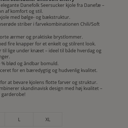
is
pris
elegante Danefolk Seersucker kjole fra Danefæ –
r:
er:
n af komfort og stil.
ekjole med bølge- og bækstruktur.
9,00 kr..
400,00 kr..
lyserøde striber i farvekombinationen Chili/Soft
orte ærmer og praktiske brystlommer.
d fire knapper for et enkelt og stilrent look.
til lige under knæet – ideel til både hverdag og
nger.
00 % blød og åndbar bomuld.
iceret for en bæredygtig og hudvenlig kvalitet.
or at bevare kjolens flotte farver og struktur.
kombinerer skandinavisk design med høj kvalitet –
r garderobe!
L
XL