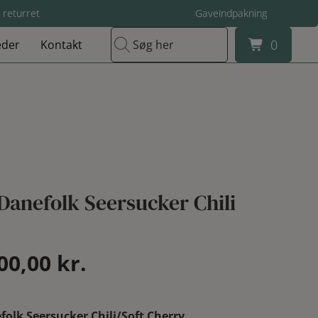
 returret
Gaveindpakning
0
der
Kontakt
Søg her
0
Danefolk Seersucker Chili
en
Den
00,00
kr.
rindelige
aktuelle
olk Seersucker Chili/Soft Cherry