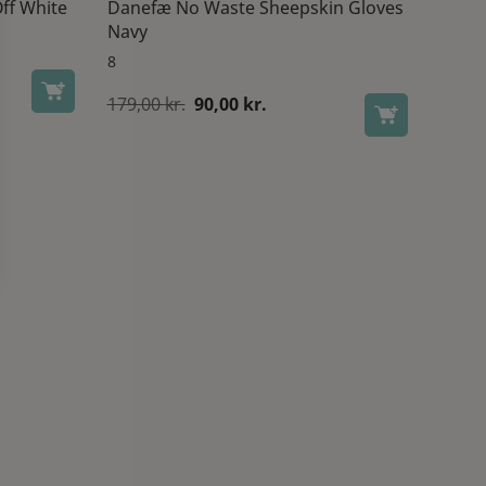
Off White
Danefæ No Waste Sheepskin Gloves
Navy
8
le
Den
Den
179,00
kr.
90,00
kr.
oprindelige
aktuelle
pris
pris
kr..
var:
er:
179,00 kr..
90,00 kr..