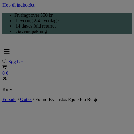
Hop til indholdet
Fri fragt over 550 kr.
Levering 2-4 hverdage
14 dages fuld returret
Gaveindpakning
Søg her
0
0
Kurv
Forside
/
Outlet
/
Found By Justos Kjole Ida Beige