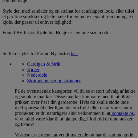
sommerdage
Style den med sandaler og en stråhat for et afslappet look, eller tilføj
et par fine smykker og lette hæle for en mere elegant fremtoning. En
kjole, der passer til enhver lejlighed!
Found By Justos Kjole Ida Beige er i en one size model.
Se flere styles fra Found By Justos
her
Cardigan & Strik
Kjoler
Nederdele
Strømpebukser og strømper
På de ovenstående kategorier, vil du se et stort udvalg af lækre
og smukke mærker. Disse mærker kan være med til at tilføje
prikken over i’et i din garderobe. Hvis du skulle sidde inde
med spørgsmål eller lignende om byLi eller en af vores andre
produkter, er du naturligvis altid velkommen til at
kontakte os
,
vi vil altid være klar til at hjælpe dig, i forhold til dine ønsker
og behov!
Viskose er et meget anvendt materiale og har de samme gode