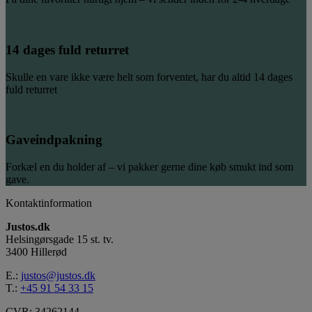
14 dages fuld returret
Skulle en vare ikke være helt som forventet, har du altid 14 dages
fuld returret
Gaveindpakning
Forkæl en du holder af – vi pakker gerne dine køb smukt ind som
gave.
Kontaktinformation
Justos.dk
Helsingørsgade 15 st. tv.
3400 Hillerød
E.:
justos@justos.dk
T.:
+45 91 54 33 15
CVR: 34262144