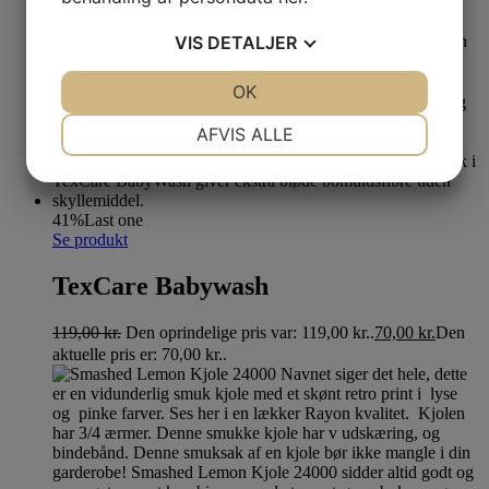
VIS
DETALJER
169,00
kr.
Den oprindelige pris var: 169,00 kr..
75,00
kr.
Den
aktuelle pris er: 75,00 kr..
JA
NEJ
OK
JA
NEJ
NØDVENDIGE
PRÆFERENCER
AFVIS ALLE
JA
NEJ
JA
NEJ
MARKETING
STATISTIK
41%
Last one
Se produkt
TexCare Babywash
119,00
kr.
Den oprindelige pris var: 119,00 kr..
70,00
kr.
Den
aktuelle pris er: 70,00 kr..