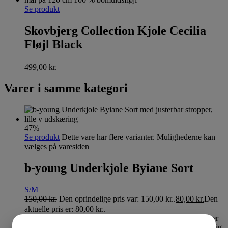
Se produkt
Skovbjerg Collection Kjole Cecilia
Fløjl Black
499,00
kr.
Varer i samme kategori
47%
Se produkt
Dette vare har flere varianter. Mulighederne kan
vælges på varesiden
b-young Underkjole Byiane Sort
S/M
150,00
kr.
Den oprindelige pris var: 150,00 kr..
80,00
kr.
Den
aktuelle pris er: 80,00 kr..