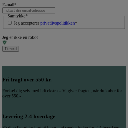
E-mail
*
Samtykke
*
Jeg accepterer
privatlivspolitikken
*
Jeg er ikke en robot
Fri fragt over 550 kr.
Forkæl dig selv med lidt ekstra – Vi giver fragten, når du køber for
over 550,-
Levering 2-4 hverdage
Få dine favoritter hurtigt hjem – vi sender inden for 2-4 hverdage