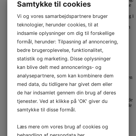
Samtykke til cookies
Vi og vores samarbejdspartnere bruger
teknologier, herunder cookies, til at
indsamle oplysninger om dig til forskellige
61%
Last one
formål, herunder: Tilpasning af annoncering,
Se produkt
bedre brugeroplevelse, funktionalitet,
Tim og Simonsen Crossover Jada
statistik og marketing. Disse oplysninger
Cognac
kan blive delt med annoncerings- og
analysepartnere, som kan kombinere dem
899,00
kr.
Den oprindelige pris var: 899,00 kr..
350,00
kr.
Den
aktuelle pris er: 350,00 kr..
med data, du tidligere har givet dem eller
de har indsamlet gennem din brug af deres
tjenester. Ved at klikke på 'OK' giver du
samtykke til disse formål.
56%
Se produkt
Læs mere om vores brug af cookies og
Cat og Co Tørklæde 22482
behandling af persondata
her
.