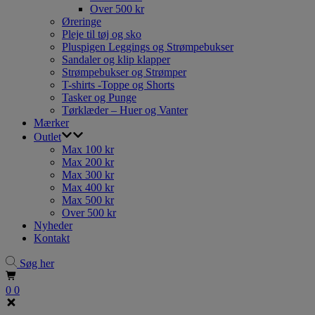
Over 500 kr
Øreringe
Pleje til tøj og sko
Pluspigen Leggings og Strømpebukser
Sandaler og klip klapper
Strømpebukser og Strømper
T-shirts -Toppe og Shorts
Tasker og Punge
Tørklæder – Huer og Vanter
Mærker
Outlet
Max 100 kr
Max 200 kr
Max 300 kr
Max 400 kr
Max 500 kr
Over 500 kr
Nyheder
Kontakt
Søg her
0
0