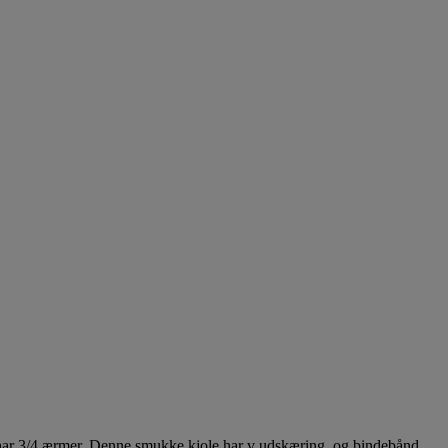
en har 3/4 ærmer. Denne smukke kjole har v udskæring, og bindebånd.