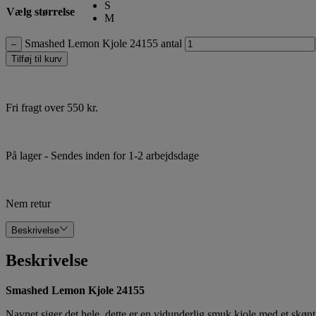
S
Vælg størrelse
M
Smashed Lemon Kjole 24155 antal
–
Tilføj til kurv
Fri fragt over 550 kr.
På lager
- Sendes inden for 1-2 arbejdsdage
Nem retur
Beskrivelse
Beskrivelse
Smashed Lemon Kjole 24155
Navnet siger det hele, dette er en vidunderlig smuk kjole med et skøn