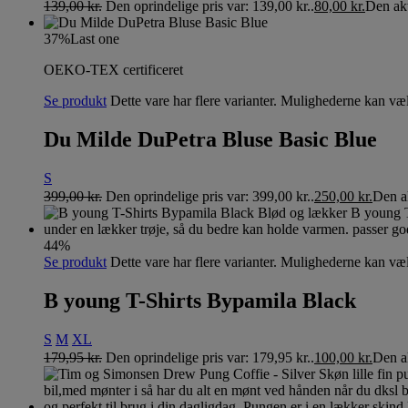
139,00
kr.
Den oprindelige pris var: 139,00 kr..
80,00
kr.
Den akt
37%
Last one
OEKO-TEX certificeret
Se produkt
Dette vare har flere varianter. Mulighederne kan væ
Du Milde DuPetra Bluse Basic Blue
S
399,00
kr.
Den oprindelige pris var: 399,00 kr..
250,00
kr.
Den ak
44%
Se produkt
Dette vare har flere varianter. Mulighederne kan væ
B young T-Shirts Bypamila Black
S
M
XL
179,95
kr.
Den oprindelige pris var: 179,95 kr..
100,00
kr.
Den ak