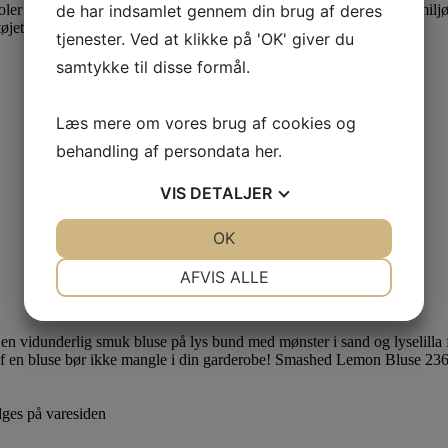
er og nederdele ,samt mindske slid, er det vigtigt, at du følger de miljøv
de har indsamlet gennem din brug af deres
øjets venstre side!
tjenester. Ved at klikke på 'OK' giver du
samtykke til disse formål.
Læs mere om vores brug af cookies og
behandling af persondata
her
.
VIS
DETALJER
JA
NEJ
OK
JA
NEJ
NØDVENDIGE
PRÆFERENCER
AFVIS ALLE
JA
NEJ
JA
NEJ
MARKETING
STATISTIK
lges på varesiden