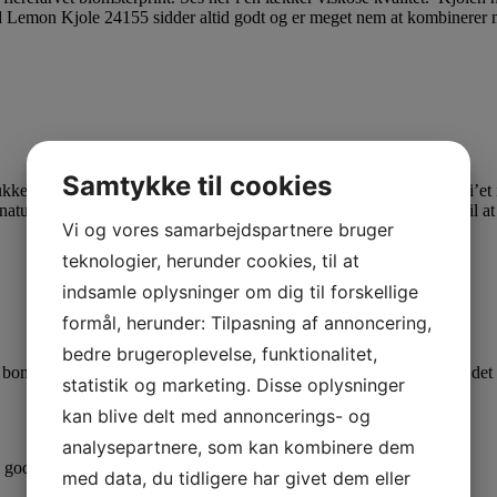
 Lemon Kjole 24155 sidder altid godt og er meget nem at kombinerer m
Samtykke til cookies
ukke mærker. Disse mærker kan være med til at tilføje prikken over i’et
aturligvis altid velkommen til at
kontakte os
, vi vil altid være klar til
Vi og vores samarbejdspartnere bruger
teknologier, herunder cookies, til at
indsamle oplysninger om dig til forskellige
formål, herunder: Tilpasning af annoncering,
bedre brugeroplevelse, funktionalitet,
d. Viskose falder også utroligt flot på kroppen, hvilket gør at det ofte
statistik og marketing. Disse oplysninger
kan blive delt med annoncerings- og
analysepartnere, som kan kombinere dem
gode oplevelser i dit nye tøj.
med data, du tidligere har givet dem eller