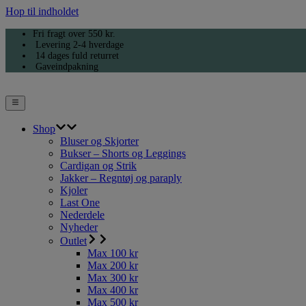
Hop til indholdet
Fri fragt over 550 kr.
Levering 2-4 hverdage
14 dages fuld returret
Gaveindpakning
Shop
Bluser og Skjorter
Bukser – Shorts og Leggings
Cardigan og Strik
Jakker – Regntøj og paraply
Kjoler
Last One
Nederdele
Nyheder
Outlet
Max 100 kr
Max 200 kr
Max 300 kr
Max 400 kr
Max 500 kr