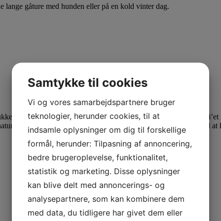
e lange gåture med hunden eller på en kold vinter dag.
Samtykke til cookies
Vi og vores samarbejdspartnere bruger
teknologier, herunder cookies, til at
ukke mærker. Disse mærker kan være med til at tilføje prikken over i’et
naturligvis altid velkommen til at
kontakte os
, vi vil altid være klar til 
indsamle oplysninger om dig til forskellige
formål, herunder: Tilpasning af annoncering,
bedre brugeroplevelse, funktionalitet,
statistik og marketing. Disse oplysninger
kan blive delt med annoncerings- og
analysepartnere, som kan kombinere dem
med data, du tidligere har givet dem eller