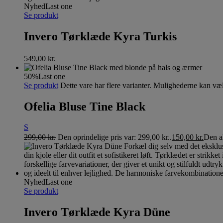
Nyhed
Last one
Se produkt
Invero Tørklæde Kyra Turkis
549,00
kr.
50%
Last one
Se produkt
Dette vare har flere varianter. Mulighederne kan væ
Ofelia Bluse Tine Black
S
299,00
kr.
Den oprindelige pris var: 299,00 kr..
150,00
kr.
Den ak
Nyhed
Last one
Se produkt
Invero Tørklæde Kyra Düne