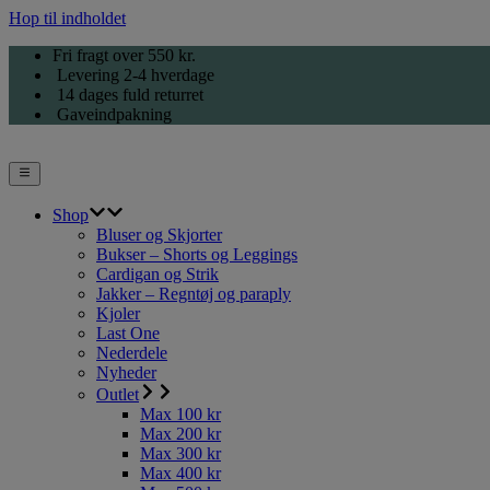
Hop til indholdet
Fri fragt over 550 kr.
Levering 2-4 hverdage
14 dages fuld returret
Gaveindpakning
Shop
Bluser og Skjorter
Bukser – Shorts og Leggings
Cardigan og Strik
Jakker – Regntøj og paraply
Kjoler
Last One
Nederdele
Nyheder
Outlet
Max 100 kr
Max 200 kr
Max 300 kr
Max 400 kr