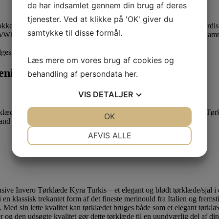
de har indsamlet gennem din brug af deres
tjenester. Ved at klikke på 'OK' giver du
samtykke til disse formål.
lges på varesiden
Læs mere om vores brug af cookies og
enim/White
behandling af persondata
her
.
VIS
DETALJER
JA
NEJ
OK
JA
NEJ
NØDVENDIGE
PRÆFERENCER
AFVIS ALLE
JA
NEJ
JA
NEJ
MARKETING
STATISTIK