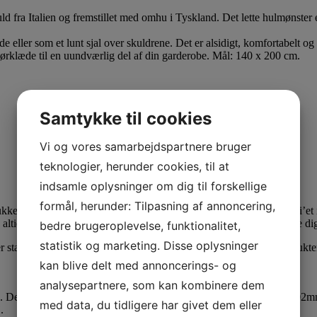
uld fra Italien og fremstillet med omhu i Tyskland. Det lette hulmønster e
 eller som et lunt sjal over skuldrene. Det er alsidigt, komfortabelt og i
ørklæde til en uundværlig del af din garderobe. Mål: 140 x 200 cm.
Samtykke til cookies
Vi og vores samarbejdspartnere bruger
teknologier, herunder cookies, til at
indsamle oplysninger om dig til forskellige
formål, herunder: Tilpasning af annoncering,
ukke mærker. Disse mærker kan være med til at tilføje prikken over i’et
 altid velkommen til at
kontakte os
, vi vil altid være klar til at hjælpe d
bedre brugeroplevelse, funktionalitet,
statistik og marketing. Disse oplysninger
der stammer fra merino fåret. Ofte bruges merino uld til delikate produkt
kan blive delt med annoncerings- og
analysepartnere, som kan kombinere dem
re. Den gennemsnitlige fibertykkelse ligger på 17-24 micron, dvs. 0,02
med data, du tidligere har givet dem eller
.