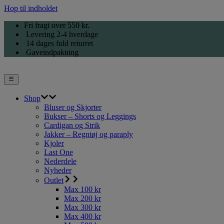
Hop til indholdet
Fri fragt over 550 kr.
Levering 2-4 hverdage
14 dages fuld returret
Gaveindpakning
Shop
Bluser og Skjorter
Bukser – Shorts og Leggings
Cardigan og Strik
Jakker – Regntøj og paraply
Kjoler
Last One
Nederdele
Nyheder
Outlet
Max 100 kr
Max 200 kr
Max 300 kr
Max 400 kr