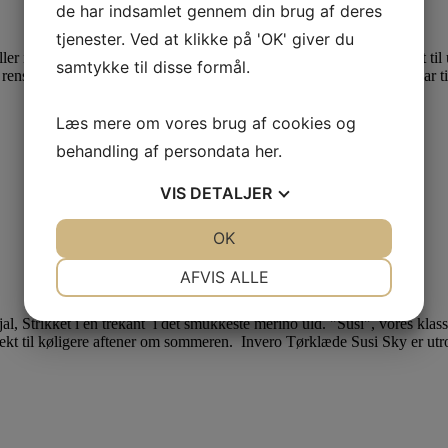
de har indsamlet gennem din brug af deres
tjenester. Ved at klikke på 'OK' giver du
r i maskinen, bør du bruge et vaskemiddel, der er særligt beregnet til u
samtykke til disse formål.
 rense sig selv. Hæng det ud på en bøjle i haven eller på altanen et par tim
Læs mere om vores brug af cookies og
behandling af persondata
her
.
VIS
DETALJER
JA
NEJ
OK
JA
NEJ
NØDVENDIGE
PRÆFERENCER
AFVIS ALLE
JA
NEJ
JA
NEJ
MARKETING
STATISTIK