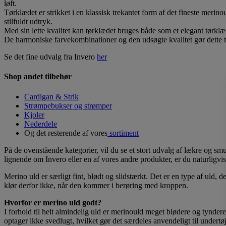
løft.
Tørklædet er strikket i en klassisk trekantet form af det fineste merino
stilfuldt udtryk.
Med sin lette kvalitet kan tørklædet bruges både som et elegant tørklæde
De harmoniske farvekombinationer og den udsøgte kvalitet gør dette t
Se det fine udvalg fra Invero
her
Shop andet tilbehør
Cardigan & Strik
Strømpebukser og strømper
Kjoler
Nederdele
Og det resterende af vores
sortiment
På de ovenstående kategorier, vil du se et stort udvalg af lækre og sm
lignende om Invero eller en af vores andre produkter, er du naturligvis
Merino uld er særligt fint, blødt og slidstærkt
. Det er en type af uld, 
klør derfor ikke, når den kommer i berøring med kroppen.
Hvorfor er merino uld godt?
I forhold til helt almindelig uld er merinould meget blødere og tynde
optager ikke svedlugt, hvilket gør det særdeles anvendeligt til undertøj