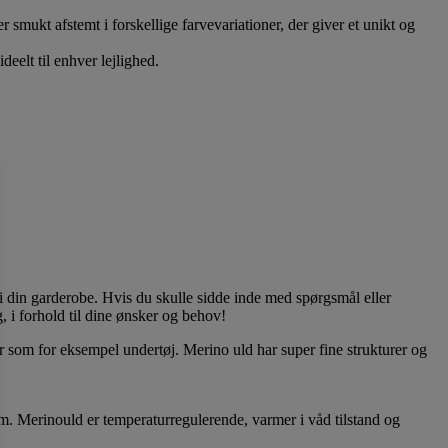
r smukt afstemt i forskellige farvevariationer, der giver et unikt og
deelt til enhver lejlighed.
 i din garderobe. Hvis du skulle sidde inde med spørgsmål eller
ig, i forhold til dine ønsker og behov!
er som for eksempel undertøj. Merino uld har super fine strukturer og
mm. Merinould er temperaturregulerende, varmer i våd tilstand og