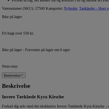
Perfekt til dig, der ønsker stil og komfort i én og samme accesso
Varenummer (SKU):
27500
Kategorier:
Nyheder
,
Tørklæder - Huer o
Ikke på lager
Fri fragt over 550 kr.
Ikke på lager
- Forventes på lager om 6 uger
Nem retur
Beskrivelse
Beskrivelse
Invero Tørklæde Kyra Kirsche
Forkæl dig selv med det eksklusive Invero Tørklæde Kyra Kirsche – et el