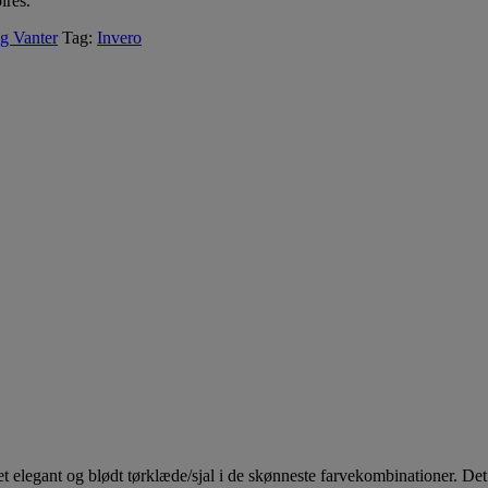
ires.
g Vanter
Tag:
Invero
egant og blødt tørklæde/sjal i de skønneste farvekombinationer. Det perfe