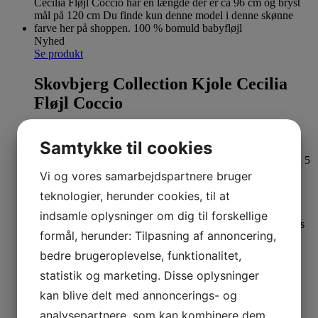
Nyhed
Se produkt
Skovbjerg Collection Kjole Cecilia
Fløjl Coccio
499,00
kr.
Samtykke til cookies
Vi og vores samarbejdspartnere bruger
teknologier, herunder cookies, til at
indsamle oplysninger om dig til forskellige
formål, herunder: Tilpasning af annoncering,
69%
bedre brugeroplevelse, funktionalitet,
OEKO-TEX certificeret
statistik og marketing. Disse oplysninger
kan blive delt med annoncerings- og
Se produkt
Dette vare har flere varianter. Mulighederne kan
vælges på varesiden
analysepartnere, som kan kombinere dem