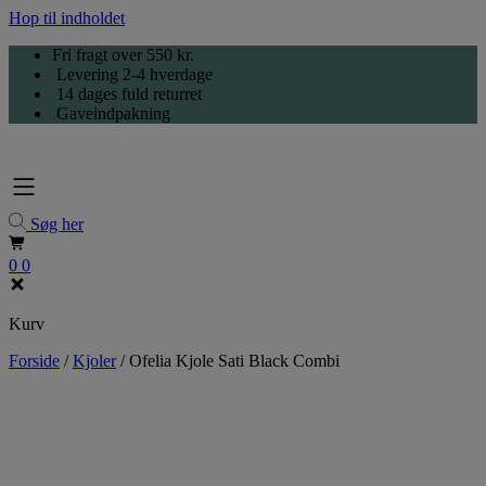
Hop til indholdet
Fri fragt over 550 kr.
Levering 2-4 hverdage
14 dages fuld returret
Gaveindpakning
Søg her
0
0
Kurv
Forside
/
Kjoler
/
Ofelia Kjole Sati Black Combi