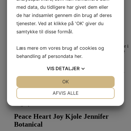
med data, du tidligere har givet dem eller
Du Milde Kjole Winterseason Is My
de har indsamlet gennem din brug af deres
Favorite duCarly
tjenester. Ved at klikke på 'OK' giver du
s
xl
samtykke til disse formål.
1.299,00
kr.
Den oprindelige pris var:
1.299,00 kr..
400,00
kr.
Den aktuelle pris er: 400,00 kr..
Læs mere om vores brug af cookies og
behandling af persondata
her
.
VIS
DETALJER
JA
NEJ
OK
JA
NEJ
NØDVENDIGE
PRÆFERENCER
AFVIS ALLE
Nyhed
Last one
Se produkt
Dette vare har flere varianter. Mulighederne kan
JA
NEJ
JA
NEJ
vælges på varesiden
MARKETING
STATISTIK
Peace Heart Joy Kjole Jennifer
Botanical