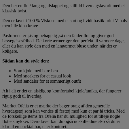
Den her en fin / lang og afslappet og stilfuld hverdagsfavorit med et
klassisk twist.
Den er lavet i 100 % Viskose med et sort og hvidt bastik print V hals
men lille kina krave.
Pasformen er løs og behagelig ,så den falder flot og giver god
bevægelsesfrihed. De korte ærmer gør den perfekt til varmere dage,
eller du kan style den med en langærmet bluse under, når det er
køligere.
Sådan kan du style den:
Som kjole med bare ben
Med sneakers for et casual look
Med sandaler for et sommerligt outfit
Alt i alt er det en alsidig og komfortabel kjole/tunika, der fungerer
rigtig godt til hverdag
Mærket Ofelia er et mærke der bager præg af den generelle
hverdagstøj som kan vendes til festtøj med kun et par få tricks. Med
de forskellige items fra Ofelia har du mulighed for at tilføje nogle
flotte smykker. Derudover kan du også udskifte dine sko så du er
klar til en cocktailbar, eller kontoret.