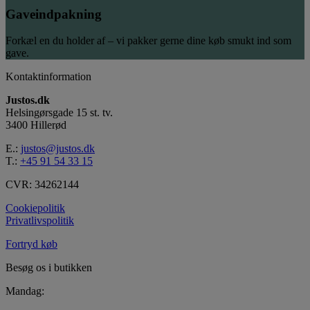
Gaveindpakning
Forkæl en du holder af – vi pakker gerne dine køb smukt ind som
gave.
Kontaktinformation
Justos.dk
Helsingørsgade 15 st. tv.
3400 Hillerød
E.:
justos@justos.dk
T.:
+45 91 54 33 15
CVR: 34262144
Cookiepolitik
Privatlivspolitik
Fortryd køb
Besøg os i butikken
Mandag: