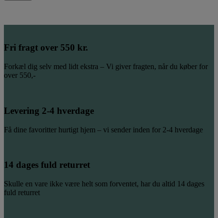
Fri fragt over 550 kr.
Forkæl dig selv med lidt ekstra – Vi giver fragten, når du køber for
over 550,-
Levering 2-4 hverdage
Få dine favoritter hurtigt hjem – vi sender inden for 2-4 hverdage
14 dages fuld returret
Skulle en vare ikke være helt som forventet, har du altid 14 dages
fuld returret