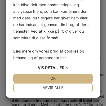
Fløjl Fuxia
kan blive delt med annoncerings- og
analysepartnere, som kan kombinere dem
499,00
kr.
med data, du tidligere har givet dem eller
de har indsamlet gennem din brug af deres
47%
Se produkt
Dette vare har flere varianter. Mulighederne kan
tjenester. Ved at klikke på 'OK' giver du
vælges på varesiden
samtykke til disse formål.
b-young Underkjole Byiane Sort
Læs mere om vores brug af cookies og
S/M
150,00
kr.
Den oprindelige pris var: 150,00 kr..
80,00
kr.
Den
behandling af persondata
her
.
aktuelle pris er: 80,00 kr..
VIS
DETALJER
JA
NEJ
OK
JA
NEJ
NØDVENDIGE
PRÆFERENCER
AFVIS ALLE
JA
NEJ
JA
NEJ
MARKETING
STATISTIK