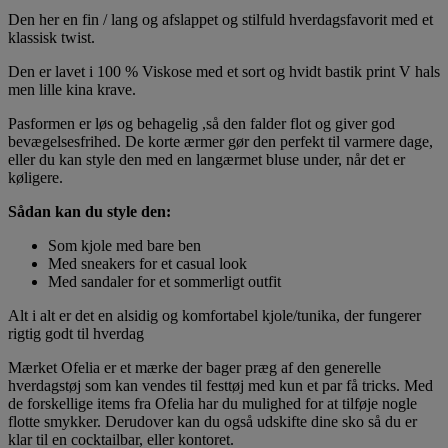
Den her en fin / lang og afslappet og stilfuld hverdagsfavorit med et
klassisk twist.
Den er lavet i 100 % Viskose med et sort og hvidt bastik print V hals
men lille kina krave.
Pasformen er løs og behagelig ,så den falder flot og giver god
bevægelsesfrihed. De korte ærmer gør den perfekt til varmere dage,
eller du kan style den med en langærmet bluse under, når det er
køligere.
Sådan kan du style den:
Som kjole med bare ben
Med sneakers for et casual look
Med sandaler for et sommerligt outfit
Alt i alt er det en alsidig og komfortabel kjole/tunika, der fungerer
rigtig godt til hverdag
Mærket Ofelia er et mærke der bager præg af den generelle
hverdagstøj som kan vendes til festtøj med kun et par få tricks. Med
de forskellige items fra Ofelia har du mulighed for at tilføje nogle
flotte smykker. Derudover kan du også udskifte dine sko så du er
klar til en cocktailbar, eller kontoret.