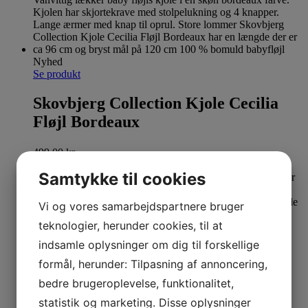
Nyhed
Se produkt
Skovbjerg Collection Kjole Cecilia
Fløjl Bordeaux
499,00
kr.
Samtykke til cookies
Vi og vores samarbejdspartnere bruger
teknologier, herunder cookies, til at
indsamle oplysninger om dig til forskellige
Nyhed
formål, herunder: Tilpasning af annoncering,
Se produkt
bedre brugeroplevelse, funktionalitet,
Skovbjerg Collection Kjole Cecilia
statistik og marketing. Disse oplysninger