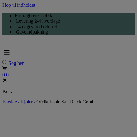
Hop til indholdet
Fri fragt over 550 kr.
Levering 2-4 hverdage
14 dages fuld returret
Gaveindpakning
Søg her
0
0
Kurv
Forside
/
Kjoler
/
Ofelia Kjole Sati Black Combi