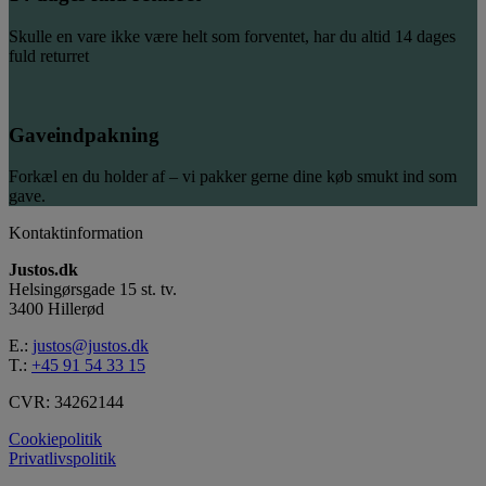
Skulle en vare ikke være helt som forventet, har du altid 14 dages
fuld returret
Gaveindpakning
Forkæl en du holder af – vi pakker gerne dine køb smukt ind som
gave.
Kontaktinformation
Justos.dk
Helsingørsgade 15 st. tv.
3400 Hillerød
E.:
justos@justos.dk
T.:
+45 91 54 33 15
CVR: 34262144
Cookiepolitik
Privatlivspolitik