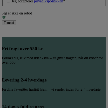
Jeg accepterer
privatlivspolitikken
*
Jeg er ikke en robot
Fri fragt over 550 kr.
Forkæl dig selv med lidt ekstra – Vi giver fragten, når du køber for
over 550,-
Levering 2-4 hverdage
Få dine favoritter hurtigt hjem – vi sender inden for 2-4 hverdage
14 dages fuld returret