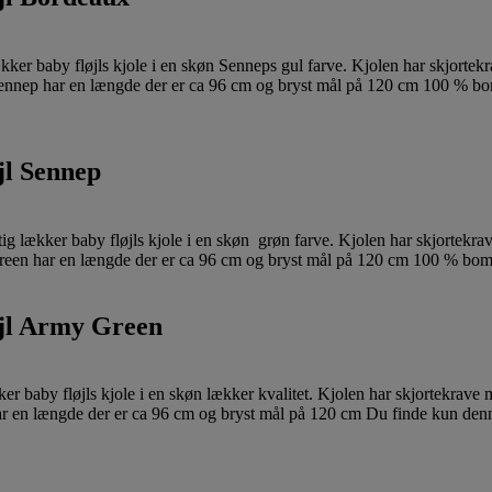
jl Sennep
øjl Army Green