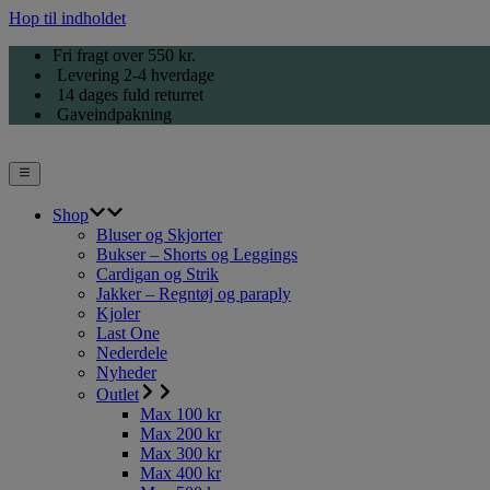
Hop til indholdet
Fri fragt over 550 kr.
Levering 2-4 hverdage
14 dages fuld returret
Gaveindpakning
Shop
Bluser og Skjorter
Bukser – Shorts og Leggings
Cardigan og Strik
Jakker – Regntøj og paraply
Kjoler
Last One
Nederdele
Nyheder
Outlet
Max 100 kr
Max 200 kr
Max 300 kr
Max 400 kr