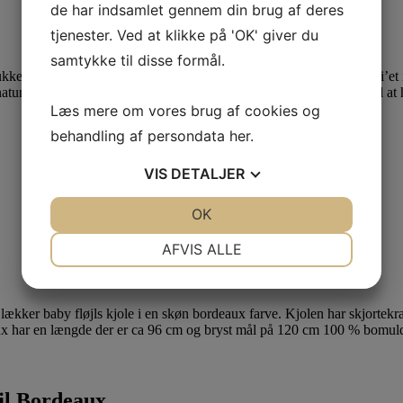
de har indsamlet gennem din brug af deres
tjenester. Ved at klikke på 'OK' giver du
samtykke til disse formål.
ukke mærker. Disse mærker kan være med til at tilføje prikken over i’et
naturligvis altid velkommen til at
kontakte os
, vi vil altid være klar til 
Læs mere om vores brug af cookies og
behandling af persondata
her
.
VIS
DETALJER
JA
NEJ
OK
JA
NEJ
NØDVENDIGE
PRÆFERENCER
AFVIS ALLE
JA
NEJ
JA
NEJ
MARKETING
STATISTIK
øjl Bordeaux