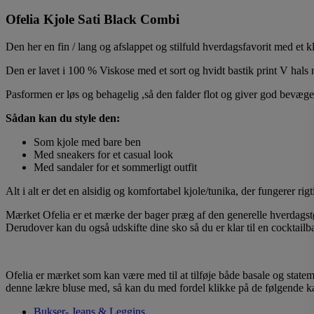
Ofelia Kjole Sati Black Combi
Den her en fin / lang og afslappet og stilfuld hverdagsfavorit med et kl
Den er lavet i 100 % Viskose med et sort og hvidt bastik print V hals 
Pasformen er løs og behagelig ,så den falder flot og giver god bevægel
Sådan kan du style den:
Som kjole med bare ben
Med sneakers for et casual look
Med sandaler for et sommerligt outfit
Alt i alt er det en alsidig og komfortabel kjole/tunika, der fungerer rig
Mærket Ofelia er et mærke der bager præg af den generelle hverdagstøj 
Derudover kan du også udskifte dine sko så du er klar til en cocktailbar
Ofelia er mærket som kan være med til at tilføje både basale og statem
denne lækre bluse med, så kan du med fordel klikke på de følgende ka
Bukser- Jeans & Leggins