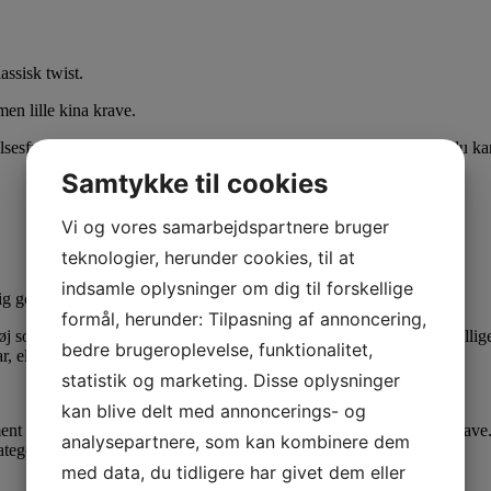
assisk twist.
men lille kina krave.
sesfrihed. De korte ærmer gør den perfekt til varmere dage, eller du ka
Samtykke til cookies
Vi og vores samarbejdspartnere bruger
teknologier, herunder cookies, til at
indsamle oplysninger om dig til forskellige
tig godt til hverdag
formål, herunder: Tilpasning af annoncering,
som kan vendes til festtøj med kun et par få tricks. Med de forskellige 
bedre brugeroplevelse, funktionalitet,
, eller kontoret.
statistik og marketing. Disse oplysninger
kan blive delt med annoncerings- og
ent pieces til dit klædeskab, hvilket gør brandet til et absolut must hav
analysepartnere, som kan kombinere dem
tegorier:
med data, du tidligere har givet dem eller