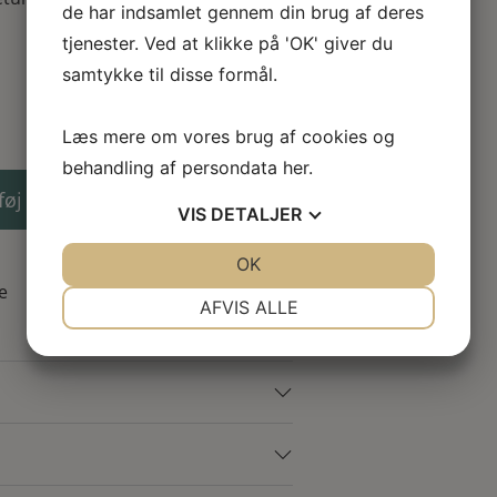
de har indsamlet gennem din brug af deres
tjenester. Ved at klikke på 'OK' giver du
samtykke til disse formål.
Læs mere om vores brug af cookies og
behandling af persondata
her
.
føj til kurv
VIS
DETALJER
JA
NEJ
OK
JA
NEJ
e
NØDVENDIGE
PRÆFERENCER
AFVIS ALLE
JA
NEJ
JA
NEJ
MARKETING
STATISTIK