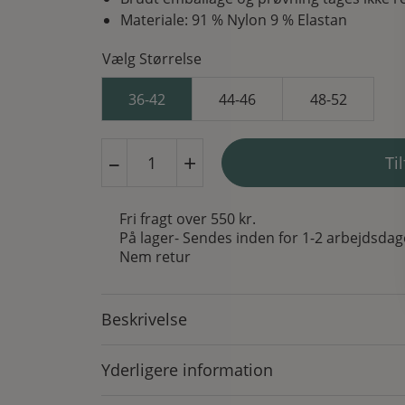
Materiale: 91 % Nylon 9 % Elastan
Vælg Størrelse
36-42
44-46
48-52
Pamela
–
+
Til
Mann
Strømpebukser
Burgundy
Fri fragt over 550 kr.
antal
På lager
- Sendes inden for 1-2 arbejdsdag
Nem retur
Beskrivelse
Yderligere information