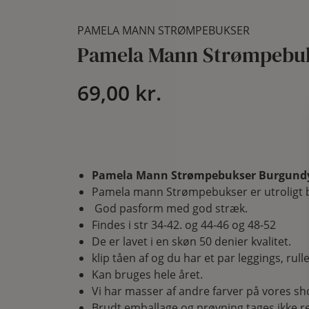
PAMELA MANN STRØMPEBUKSER
Pamela Mann Strømpebu
69,00
kr.
Pamela Mann Strømpebukser Burgund
Pamela mann Strømpebukser er utroligt b
God pasform med god stræk.
Findes i str 34-42. og 44-46 og 48-52
De er lavet i en skøn 50 denier kvalitet.
klip tåen af og du har et par leggings, rulle
Kan bruges hele året.
Vi har masser af andre farver på vores sh
Brudt emballage og prøvning tages ikke re