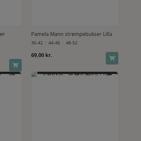
å varesiden
Dette vare har flere varianter. Mulighederne kan vælges på varesiden
Se produkt
er
Pamela Mann strømpebukser Lilla
36-42
44-46
48-52
69,00
kr.