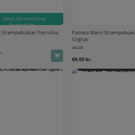
OEKO-TEX certificeret
Dette vare har flere varianter. Mulighederne kan vælges på varesiden
Dette vare har flere varianter. Mulighederne kan vælges p
Se produkt
Se produkt
 Strømpebukser Petrolina
Pamela Mann Strømpebuks
Cognac
44-46
r.
69,00
kr.
Last one