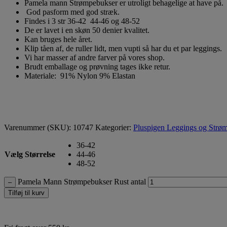
Pamela mann Strømpebukser er utroligt behagelige at have på.
God pasform med god stræk.
Findes i 3 str 36-42 44-46 og 48-52
De er lavet i en skøn 50 denier kvalitet.
Kan bruges hele året.
Klip tåen af, de ruller lidt, men vupti så har du et par leggings.
Vi har masser af andre farver på vores shop.
Brudt emballage og prøvning tages ikke retur.
Materiale: 91% Nylon 9% Elastan
Varenummer (SKU):
10747
Kategorier:
Pluspigen Leggings og Strø
36-42
Vælg Størrelse
44-46
48-52
Pamela Mann Strømpebukser Rust antal
–
Tilføj til kurv