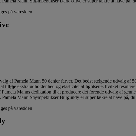
lges på varesiden
ive
lges på varesiden
dy