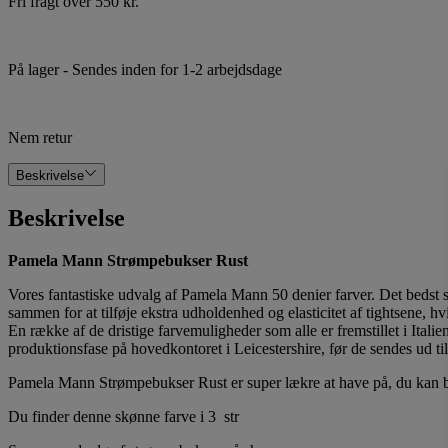
Fri fragt over 550 kr.
På lager
- Sendes inden for 1-2 arbejdsdage
Nem retur
Beskrivelse
Beskrivelse
Pamela Mann Strømpebukser Rust
Vores fantastiske udvalg af Pamela Mann 50 denier farver. Det bedst
sammen for at tilføje ekstra udholdenhed og elasticitet af tightsene, hv
En række af de dristige farvemuligheder som alle er fremstillet i Itali
produktionsfase på hovedkontoret i Leicestershire, før de sendes ud ti
Pamela Mann Strømpebukser Rust er super lækre at have på, du kan b
Du finder denne skønne farve i 3 str