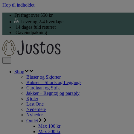
Hop til indholdet
Fri fragt over 550 kr.
Levering 2-4 hverdage
14 dages fuld returret
Gaveindpakning
Shop
Bluser og Skjorter
Bukser – Shorts og Leggings
Cardigan og Strik
Jakker – Regntøj og paraply
Kjoler
Last One
Nederdele
Nyheder
Outlet
Max 100 kr
Max 200 kr