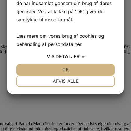
de har indsamlet gennem din brug af deres
tjenester. Ved at klikke på 'OK' giver du
samtykke til disse formål.
Læs mere om vores brug af cookies og
behandling af persondata
her
.
ukke mærker. Disse mærker kan være med til at tilføje prikken over i’et
ltid velkommen til at
kontakte os
, vi vil altid være klar til at hjælpe di
VIS
DETALJER
JA
NEJ
OK
JA
NEJ
NØDVENDIGE
PRÆFERENCER
AFVIS ALLE
JA
NEJ
JA
NEJ
MARKETING
STATISTIK