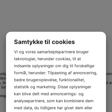
Samtykke til cookies
Vi og vores samarbejdspartnere bruger
teknologier, herunder cookies, til at
indsamle oplysninger om dig til forskellige
formål, herunder: Tilpasning af annoncering,
 sælgende udvalg af 50 Denier Opaque Tights fra Pamela Mann bør være 
ilket resulterer i overlegen komfort.
bedre brugeroplevelse, funktionalitet,
en, fremstillet i høj kvalitet. Som en del af Pamela Manns dedikation til 
statistik og marketing. Disse oplysninger
l forhandlere over hele verden.
kan blive delt med annoncerings- og
ruge dem hele året.
analysepartnere, som kan kombinere dem
med data, du tidligere har givet dem eller