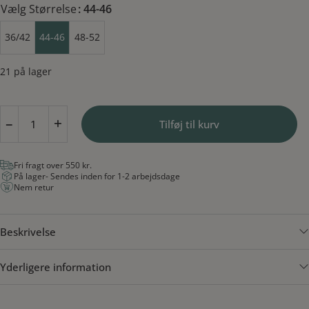
Vælg Størrelse
: 44-46
36/42
44-46
48-52
21 på lager
Pamela
–
+
Tilføj til kurv
Mann
Strømpebukser
Cobolt
Fri fragt over 550 kr.
Blå
På lager
- Sendes inden for 1-2 arbejdsdage
antal
Nem retur
Beskrivelse
Yderligere information