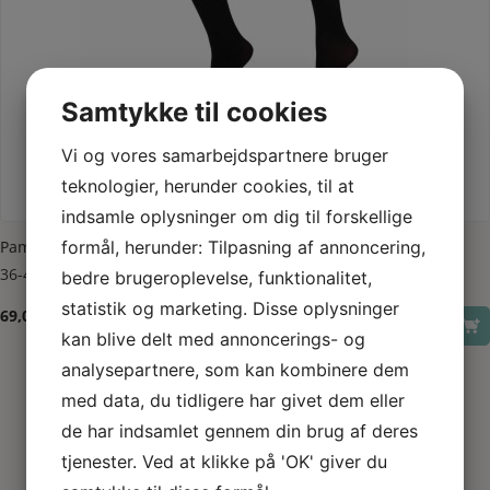
Samtykke til cookies
Vi og vores samarbejdspartnere bruger
teknologier, herunder cookies, til at
indsamle oplysninger om dig til forskellige
Dette vare har flere varianter. Mulighederne kan vælges på varesiden
Se produkt
formål, herunder: Tilpasning af annoncering,
Pamela Mann Strømpebukser Black
36-42
44-46
48-52
bedre brugeroplevelse, funktionalitet,
statistik og marketing. Disse oplysninger
69,00
kr.
kan blive delt med annoncerings- og
analysepartnere, som kan kombinere dem
med data, du tidligere har givet dem eller
de har indsamlet gennem din brug af deres
tjenester. Ved at klikke på 'OK' giver du