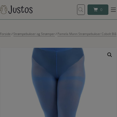
Hop
til
0
0
indholdet
Forside
Strømpebukser og Strømper
Pamela Mann Strømpebukser Cobolt Blå
/
/