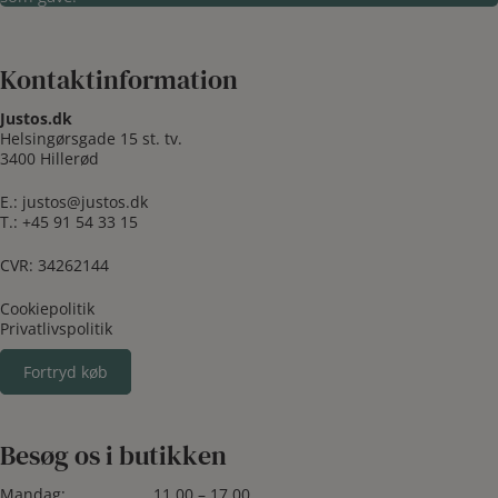
Kontaktinformation
Justos.dk
Helsingørsgade 15 st. tv.
3400 Hillerød
E.:
justos@justos.dk
T.:
+45 91 54 33 15
CVR: 34262144
Cookiepolitik
Privatlivspolitik
Fortryd køb
Besøg os i butikken
Mandag:
11.00 – 17.00