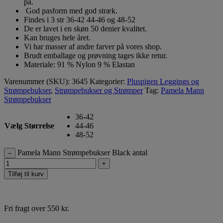
på.
God pasform med god stræk.
Findes i 3 str 36-42 44-46 og 48-52
De er lavet i en skøn 50 denier kvalitet.
Kan bruges hele året.
Vi har masser af andre farver på vores shop.
Brudt emballage og prøvning tages ikke retur.
Materiale: 91 % Nylon 9 % Elastan
Varenummer (SKU):
3645
Kategorier:
Pluspigen Leggings og
Strømpebukser
,
Strømpebukser og Strømper
Tag:
Pamela Mann
Strømpebukser
36-42
Vælg Størrelse
44-46
48-52
Pamela Mann Strømpebukser Black antal
–
+
Tilføj til kurv
Fri fragt over 550 kr.