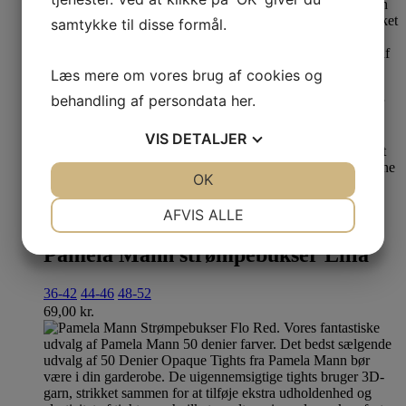
samtykke til disse formål.
Læs mere om vores brug af cookies og
behandling af persondata
her
.
VIS
DETALJER
JA
NEJ
OK
JA
NEJ
Se produkt
Dette vare har flere varianter. Mulighederne kan
NØDVENDIGE
PRÆFERENCER
AFVIS ALLE
vælges på varesiden
JA
NEJ
JA
NEJ
Pamela Mann strømpebukser Lilla
MARKETING
STATISTIK
36-42
44-46
48-52
69,00
kr.