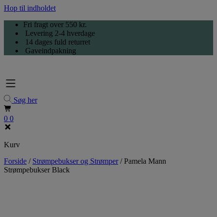
Hop til indholdet
Fri fragt over 550 kr.
Levering 2-4 hverdage
14 dages fuld returret
Gaveindpakning
Søg her
0
0
Kurv
Forside
/
Strømpebukser og Strømper
/
Pamela Mann
Strømpebukser Black