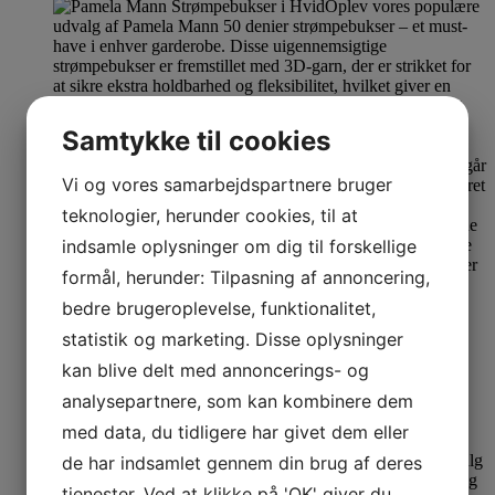
Samtykke til cookies
Vi og vores samarbejdspartnere bruger
teknologier, herunder cookies, til at
indsamle oplysninger om dig til forskellige
formål, herunder: Tilpasning af annoncering,
Se produkt
Dette vare har flere varianter. Mulighederne kan
bedre brugeroplevelse, funktionalitet,
vælges på varesiden
statistik og marketing. Disse oplysninger
Pamela Mann Strømpebukser hvid
kan blive delt med annoncerings- og
analysepartnere, som kan kombinere dem
44-46
48-52
med data, du tidligere har givet dem eller
69,00
kr.
de har indsamlet gennem din brug af deres
tjenester. Ved at klikke på 'OK' giver du