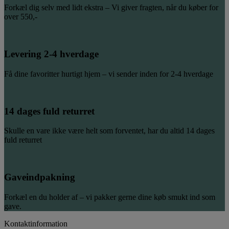
Forkæl dig selv med lidt ekstra – Vi giver fragten, når du køber for
over 550,-
Levering 2-4 hverdage
Få dine favoritter hurtigt hjem – vi sender inden for 2-4 hverdage
14 dages fuld returret
Skulle en vare ikke være helt som forventet, har du altid 14 dages
fuld returret
Gaveindpakning
Forkæl en du holder af – vi pakker gerne dine køb smukt ind som
gave.
Kontaktinformation