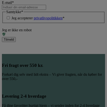
E-mail
*
Samtykke
*
Jeg accepterer
privatlivspolitikken
*
Jeg er ikke en robot
Fri fragt over 550 kr.
Forkæl dig selv med lidt ekstra – Vi giver fragten, når du køber for
over 550,-
Levering 2-4 hverdage
Få dine favoritter hurtigt hjem – vi sender inden for 2-4 hverdage