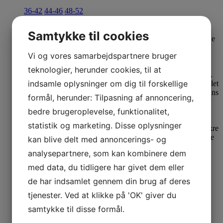
36-42
44-46
48-52
69,00
kr.
Samtykke til cookies
Vi og vores samarbejdspartnere bruger
teknologier, herunder cookies, til at
indsamle oplysninger om dig til forskellige
formål, herunder: Tilpasning af annoncering,
bedre brugeroplevelse, funktionalitet,
statistik og marketing. Disse oplysninger
kan blive delt med annoncerings- og
analysepartnere, som kan kombinere dem
Se produkt
Dette vare har flere varianter. Mulighederne kan
vælges på varesiden
med data, du tidligere har givet dem eller
de har indsamlet gennem din brug af deres
Pamela Mann Strømpebukser
tjenester. Ved at klikke på 'OK' giver du
Charcoal
samtykke til disse formål.
36-42
44-46
48-52