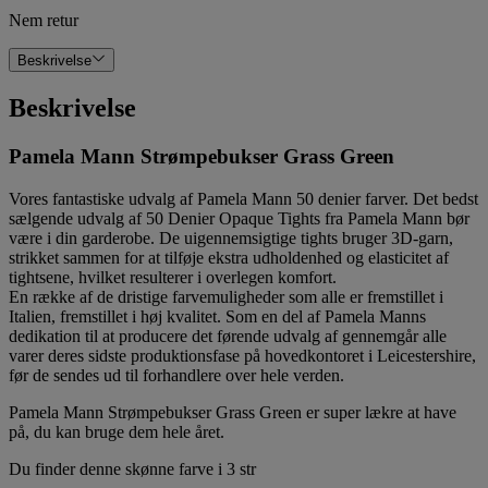
Nem retur
Beskrivelse
Beskrivelse
Pamela Mann Strømpebukser Grass Green
Vores fantastiske udvalg af Pamela Mann 50 denier farver. Det bedst
sælgende udvalg af 50 Denier Opaque Tights fra Pamela Mann bør
være i din garderobe. De uigennemsigtige tights bruger 3D-garn,
strikket sammen for at tilføje ekstra udholdenhed og elasticitet af
tightsene, hvilket resulterer i overlegen komfort.
En række af de dristige farvemuligheder som alle er fremstillet i
Italien, fremstillet i høj kvalitet. Som en del af Pamela Manns
dedikation til at producere det førende udvalg af gennemgår alle
varer deres sidste produktionsfase på hovedkontoret i Leicestershire,
før de sendes ud til forhandlere over hele verden.
Pamela Mann Strømpebukser Grass Green er super lækre at have
på, du kan bruge dem hele året.
Du finder denne skønne farve i 3 str