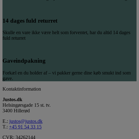
14 dages fuld returret
Skulle en vare ikke være helt som forventet, har du altid 14 dages
fuld returret
Gaveindpakning
Forkæl en du holder af – vi pakker gerne dine køb smukt ind som
gave.
Kontaktinformation
Justos.dk
Helsingørsgade 15 st. tv.
3400 Hillerød
E.:
justos@justos.dk
T.:
+45 91 54 33 15
CVR: 34262144