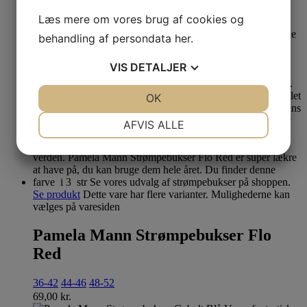
69,00
kr.
Læs mere om vores brug af cookies og
behandling af persondata
her
.
VIS
DETALJER
JA
NEJ
OK
JA
NEJ
NØDVENDIGE
PRÆFERENCER
AFVIS ALLE
JA
NEJ
JA
NEJ
MARKETING
STATISTIK
Se produkt
Dette vare har flere varianter. Mulighederne kan
vælges på varesiden
Pamela Mann Strømpebukser Flo
Red
36-42
44-46
48-52
69,00
kr.