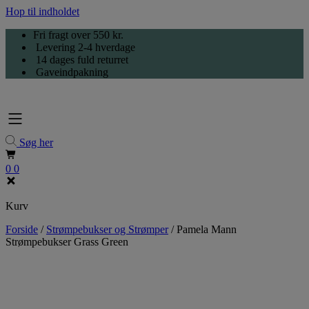
Hop til indholdet
Fri fragt over 550 kr.
Levering 2-4 hverdage
14 dages fuld returret
Gaveindpakning
Søg her
0
0
Kurv
Forside
/
Strømpebukser og Strømper
/
Pamela Mann
Strømpebukser Grass Green