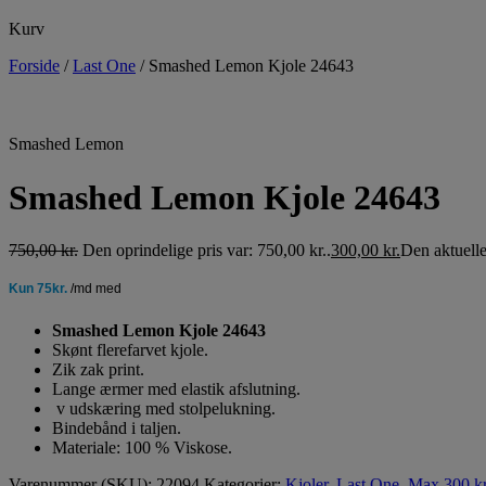
Kurv
Forside
/
Last One
/
Smashed Lemon Kjole 24643
Smashed Lemon
Smashed Lemon Kjole 24643
750,00
kr.
Den oprindelige pris var: 750,00 kr..
300,00
kr.
Den aktuelle 
Smashed Lemon Kjole 24643
Skønt flerefarvet kjole.
Zik zak print.
Lange ærmer med elastik afslutning.
v udskæring med stolpelukning.
Bindebånd i taljen.
Materiale: 100 % Viskose.
Varenummer (SKU):
22094
Kategorier:
Kjoler
,
Last One
,
Max 300 k