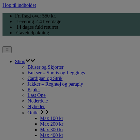
Hop til indholdet
Fri fragt over 550 kr.
Levering 2-4 hverdage
14 dages fuld returret
Gaveindpakning
Shop
Bluser og Skjorter
Bukser – Shorts og Leggings
Cardigan og Strik
Jakker – Regntøj og paraply
Kjoler
Last One
Nederdele
Nyheder
Outlet
Max 100 kr
Max 200 kr
Max 300 kr
Max 400 kr