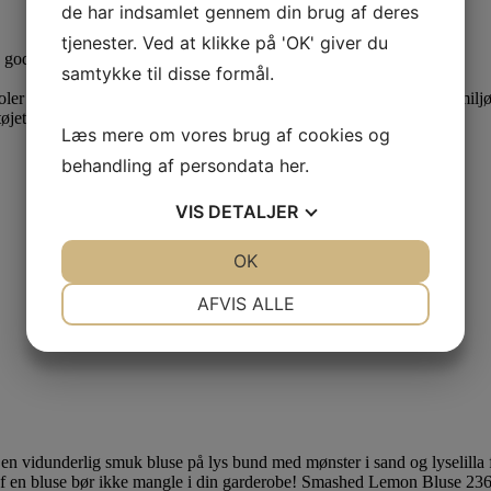
de har indsamlet gennem din brug af deres
tjenester. Ved at klikke på 'OK' giver du
gode oplevelser i dit nye tøj.
samtykke til disse formål.
er og nederdele ,samt mindske slid, er det vigtigt, at du følger de miljøv
øjets venstre side!
Læs mere om vores brug af cookies og
behandling af persondata
her
.
VIS
DETALJER
JA
NEJ
OK
JA
NEJ
NØDVENDIGE
PRÆFERENCER
AFVIS ALLE
JA
NEJ
JA
NEJ
MARKETING
STATISTIK