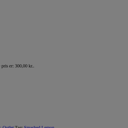
pris er: 300,00 kr..
r
,
Outlet
Tag:
Smashed Lemon