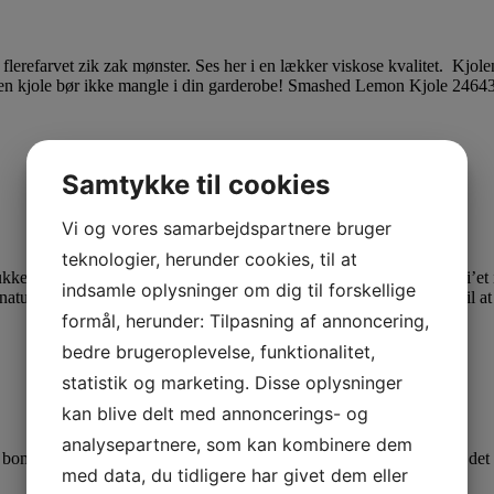
nt flerefarvet zik zak mønster. Ses her i en lækker viskose kvalitet. K
f en kjole bør ikke mangle i din garderobe! Smashed Lemon Kjole 24643
Samtykke til cookies
Vi og vores samarbejdspartnere bruger
teknologier, herunder cookies, til at
ukke mærker. Disse mærker kan være med til at tilføje prikken over i’et
indsamle oplysninger om dig til forskellige
aturligvis altid velkommen til at
kontakte os
, vi vil altid være klar til
formål, herunder: Tilpasning af annoncering,
bedre brugeroplevelse, funktionalitet,
statistik og marketing. Disse oplysninger
kan blive delt med annoncerings- og
analysepartnere, som kan kombinere dem
d. Viskose falder også utroligt flot på kroppen, hvilket gør at det ofte
med data, du tidligere har givet dem eller