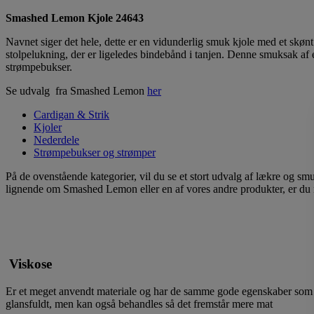
Smashed Lemon Kjole 24643
Navnet siger det hele, dette er en vidunderlig smuk kjole med et skø
stolpelukning, der er ligeledes bindebånd i tanjen. Denne smuksak a
strømpebukser.
Se udvalg fra Smashed Lemon
her
Cardigan & Strik
Kjoler
Nederdele
Strømpebukser og strømper
På de ovenstående kategorier, vil du se et stort udvalg af lækre og sm
lignende om Smashed Lemon eller en af vores andre produkter, er du n
Viskose
Er et meget anvendt materiale og har de samme gode egenskaber som bomul
glansfuldt, men kan også behandles så det fremstår mere mat