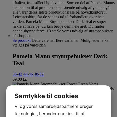
Se produkt
Dette vare har flere varianter. Mulighederne kan
vælges på varesiden
Pamela Mann strømpebukser Dark
Teal
36-42
44-46
48-52
69,00
kr.
Samtykke til cookies
Vi og vores samarbejdspartnere bruger
teknologier, herunder cookies, til at