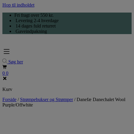
Hop til indholdet
Fri fragt over 550 kr.
Levering 2-4 hverdage
14 dages fuld returret
Gaveindpakning
Søg her
0
0
Kurv
Forside
/
Strømpebukser og Strømper
/
Danefæ Danechalet Wool
Purple/Offwhite