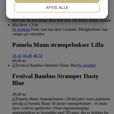
NØDVENDIGE
PRÆFERENCER
AFVIS ALLE
JA
NEJ
JA
NEJ
MARKETING
STATISTIK
Se produkt
Dette vare har flere varianter. Mulighederne kan
vælges på varesiden
Pamela Mann strømpebukser Lilla
36-42
44-46
48-52
69,00
kr.
Se produkt
Festival Bambus Strømper Dusty
Blue
49,00
kr.