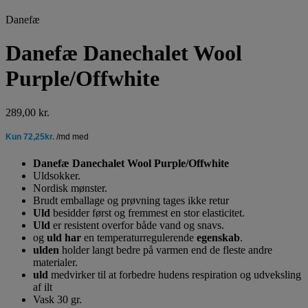
Danefæ
Danefæ Danechalet Wool
Purple/Offwhite
289,00
kr.
Danefæ Danechalet Wool Purple/Offwhite
Uldsokker.
Nordisk mønster.
Brudt emballage og prøvning tages ikke retur
Uld
besidder først og fremmest en stor elasticitet.
Uld
er resistent overfor både vand og snavs.
og
uld har
en temperaturregulerende
egenskab
.
ulden
holder langt bedre på varmen end de fleste andre
materialer.
uld
medvirker til at forbedre hudens respiration og udveksling
af ilt
Vask 30 gr.