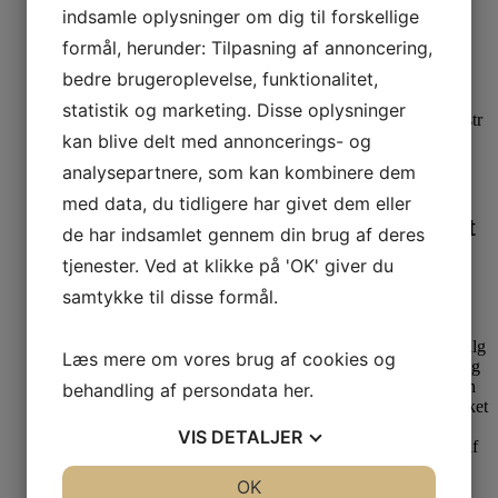
indsamle oplysninger om dig til forskellige
formål, herunder: Tilpasning af annoncering,
bedre brugeroplevelse, funktionalitet,
statistik og marketing. Disse oplysninger
kan blive delt med annoncerings- og
Se produkt
Dette vare har flere varianter. Mulighederne kan
analysepartnere, som kan kombinere dem
vælges på varesiden
med data, du tidligere har givet dem eller
Pamela Mann Strømpebukser Forest
de har indsamlet gennem din brug af deres
Green
tjenester. Ved at klikke på 'OK' giver du
samtykke til disse formål.
36-42
44-46
48-52
69,00
kr.
Læs mere om vores brug af cookies og
behandling af persondata
her
.
VIS
DETALJER
JA
NEJ
OK
JA
NEJ