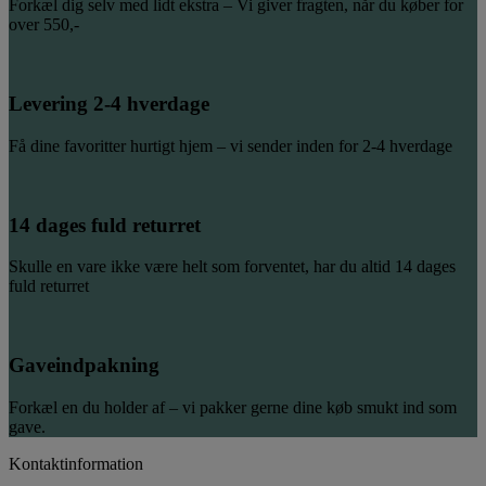
Forkæl dig selv med lidt ekstra – Vi giver fragten, når du køber for
over 550,-
Levering 2-4 hverdage
Få dine favoritter hurtigt hjem – vi sender inden for 2-4 hverdage
14 dages fuld returret
Skulle en vare ikke være helt som forventet, har du altid 14 dages
fuld returret
Gaveindpakning
Forkæl en du holder af – vi pakker gerne dine køb smukt ind som
gave.
Kontaktinformation