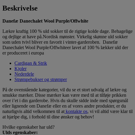
Beskrivelse
Danefæ Danechalet Wool Purple/Offwhite
Lækre kraftig 100 % uld sokker til de rigtige kolde dage. Behagelige
og dejlige at have på.Nordisk mønster. Virkelig skønne uld sokker
som uden tvivl bliver en favorit i vinter-garderoben. Danefæ
Danechalet Wool Purple/Offwhiteer lavet af 100 % lækker uld der
er produceret i europa
Cardigan & Strik
Kjoler
Nederdele
Strømpebukser og strømper
På de ovenstående kategorier, vil du se et stort udvalg af lækre og
smukke mærker. Disse mærker kan være med til at tilføje prikken
over i’et i din garderobe. Hvis du skulle sidde inde med spørgsmål
eller lignende om Danefæ eller en af vores andre produkter, er du
naturligvis altid velkommen til at
kontakte os
, vi vil altid være klar til
at hjælpe dig, i forhold til dine ønsker og behov!
Hvilke egenskaber har uld?
Ulds egenskaber: