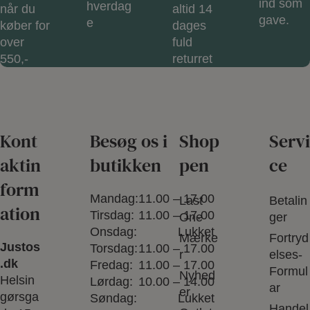
ind som
hverdag
når du
altid 14
gave.
e
køber for
dages
over
fuld
550,-
returret
Kont
Besøg os i
Shop
Servi
aktin
butikken
pen
ce
form
Mandag:
11.00 – 17.00
Last
Betalin
ation
Tirsdag:
11.00 – 17.00
One
ger
Onsdag:
Lukket
Mærke
Fortryd
Justos
Torsdag:
11.00 – 17.00
r
elses-
.dk
Fredag:
11.00 – 17.00
Formul
Nyhed
Helsin
Lørdag:
10.00 – 14.00
ar
er
gørsga
Søndag:
Lukket
Handel