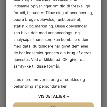
oprindelige
Den
indsamle oplysninger om dig til forskellige
pris
aktuelle
var:
pris
formål, herunder: Tilpasning af annoncering,
210,00 kr..
er:
bedre brugeroplevelse, funktionalitet,
150,00 kr..
statistik og marketing. Disse oplysninger
kan blive delt med annoncerings- og
analysepartnere, som kan kombinere dem
med data, du tidligere har givet dem eller
Følg os på
de har indsamlet gennem din brug af deres
tjenester. Ved at klikke på 'OK' giver du
Facebook!
samtykke til disse formål.
Læs mere om vores brug af cookies og
Bliv en del af Justos-universet, hvor
behandling af persondata
her
.
du får inspiration, nyheder og
eksklusive tilbud før alle andre!
VIS
DETALJER
JA
NEJ
OK
JA
NEJ