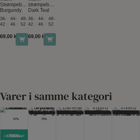
Strømpebukser
strømpebukser
Burgundy
Dark Teal
36-
44-
48-
36-
44-
48-
42
46
52
42
46
52
69,00
kr.
69,00
kr.
Varer i samme kategori
37%
75%
Last one
Last one
Last one
OEKO-TEX certificeret
Last one
Last one