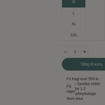
M
L
XL
XXL
Du
–
+
Milde
Kjole
Tilføj til kurv
V
For
Victory
Fri fragt over 550 kr.
DuCaroline
- Sendes inden
På
antal
for 1-2
lager
arbejdsdage
Nem retur