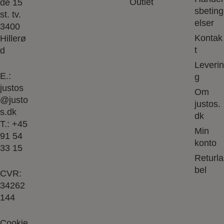
Outlet
de 15
sbeting
st. tv.
elser
3400
Kontak
Hillerø
t
d
Leverin
E.:
g
justos
Om
@justo
justos.
s.dk
dk
T.:
+45
Min
91 54
konto
33 15
Returla
bel
CVR:
34262
144
Cookie