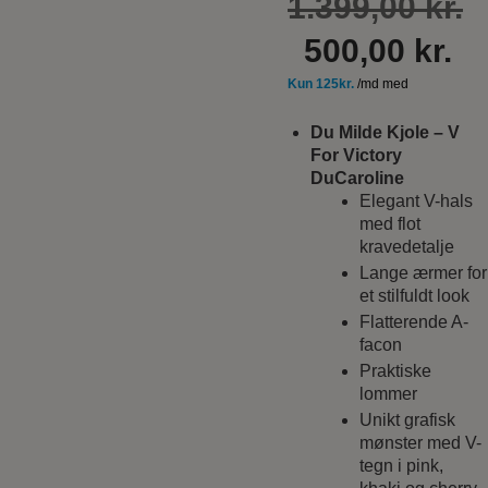
D
1.399,00
kr.
D
o
500,00
kr.
ak
p
pr
v
Du Milde Kjole – V
For Victory
er
1
DuCaroline
Elegant V-hals
50
med flot
kravedetalje
Lange ærmer for
et stilfuldt look
Flatterende A-
facon
Praktiske
lommer
Unikt grafisk
mønster med V-
tegn i pink,