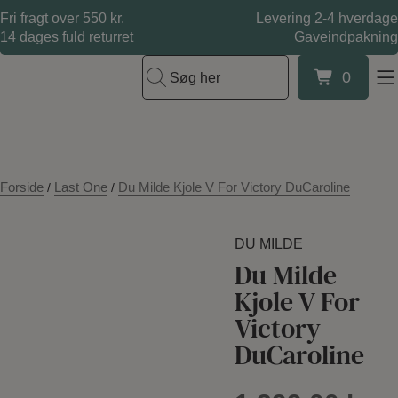
Hop
Fri fragt over 550 kr.
Levering 2-4 hverdage
til
14 dages fuld returret
Gaveindpakning
indholdet
0
Søg her
0
Forside
Last One
Du Milde Kjole V For Victory DuCaroline
/
/
DU MILDE
Du Milde
Kjole V For
Victory
DuCaroline