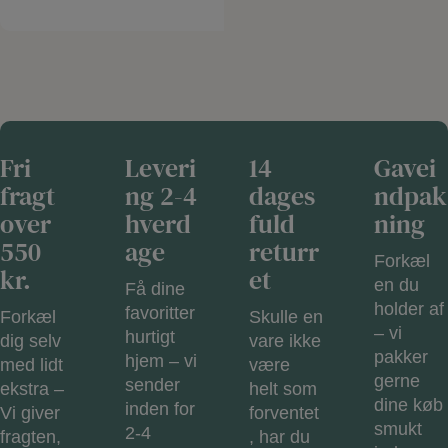
Fri
Leveri
14
Gavei
fragt
ng 2-4
dages
ndpak
over
hverd
fuld
ning
550
age
returr
Forkæl
kr.
et
en du
Få dine
holder af
favoritter
Forkæl
Skulle en
– vi
hurtigt
dig selv
vare ikke
pakker
hjem – vi
med lidt
være
gerne
sender
ekstra –
helt som
dine køb
inden for
Vi giver
forventet
smukt
2-4
fragten,
, har du