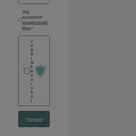
m
a
S
Jeg
i
accepterer
a
l
privatlivspoliti
m
kken
*
*
t
y
J
k
e
g
k
e
e
r
ik
*
k
e
e
n
r
o
b
o
t