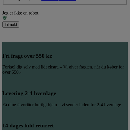
Jeg er ikke en robot
Fri fragt over 550 kr.
Forkæl dig selv med lidt ekstra – Vi giver fragten, når du køber for
over 550,-
Levering 2-4 hverdage
Få dine favoritter hurtigt hjem – vi sender inden for 2-4 hverdage
14 dages fuld returret