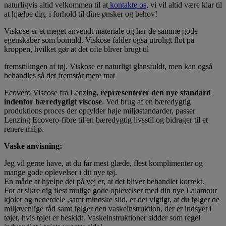
naturligvis altid velkommen til at
kontakte os
, vi vil altid være klar til
at hjælpe dig, i forhold til dine ønsker og behov!
Viskose er et meget anvendt materiale og har de samme gode
egenskaber som bomuld. Viskose falder også utroligt flot på
kroppen, hvilket gør at det ofte bliver brugt til
fremstillingen af tøj. Viskose er naturligt glansfuldt, men kan også
behandles så det fremstår mere mat
Ecovero Viscose fra Lenzing,
repræsenterer den nye standard
indenfor bæredygtigt viscose
. Ved brug af en bæredygtig
produktions proces der opfylder høje miljøstandarder, passer
Lenzing Ecovero-fibre til en bæredygtig livsstil og bidrager til et
renere miljø.
Vaske anvisning:
Jeg vil gerne have, at du får mest glæde, flest komplimenter og
mange gode oplevelser i dit nye tøj.
En måde at hjælpe det på vej er, at det bliver behandlet korrekt.
For at sikre dig flest mulige gode oplevelser med din nye Lalamour
kjoler og nederdele ,samt mindske slid, er det vigtigt, at du følger de
miljøvenlige råd samt følger den vaskeinstruktion, der er indsyet i
tøjet, hvis tøjet er beskidt. Vaskeinstruktioner sidder som regel