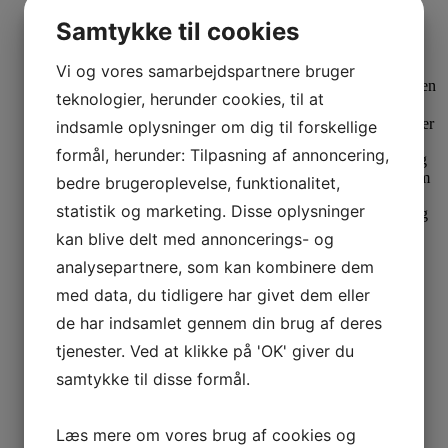
Se produkt
Samtykke til cookies
TexCare Silkwash
Vi og vores samarbejdspartnere bruger
180,00
kr.
Den oprindelige pris var: 180,00 kr..
100,00
kr.
Den
teknologier, herunder cookies, til at
aktuelle pris er: 100,00 kr..
indsamle oplysninger om dig til forskellige
formål, herunder: Tilpasning af annoncering,
bedre brugeroplevelse, funktionalitet,
statistik og marketing. Disse oplysninger
kan blive delt med annoncerings- og
63%
analysepartnere, som kan kombinere dem
OEKO-TEX certificeret
med data, du tidligere har givet dem eller
Se produkt
Dette vare har flere varianter. Mulighederne kan
de har indsamlet gennem din brug af deres
vælges på varesiden
tjenester. Ved at klikke på 'OK' giver du
Tim og Simonsen Leggings Maia
samtykke til disse formål.
Black
Læs mere om vores brug af cookies og
S/M