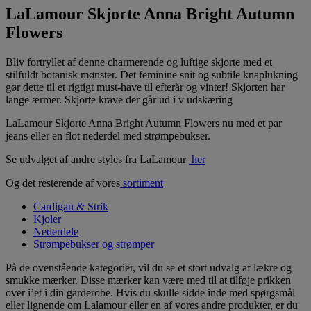
LaLamour Skjorte Anna Bright Autumn
Flowers
Bliv fortryllet af denne charmerende og luftige skjorte med et
stilfuldt botanisk mønster. Det feminine snit og subtile knaplukning
gør dette til et rigtigt must-have til efterår og vinter! Skjorten har
lange ærmer. Skjorte krave der går ud i v udskæring
LaLamour Skjorte Anna Bright Autumn Flowers nu med et par
jeans eller en flot nederdel med strømpebukser.
Se udvalget af andre styles fra LaLamour
her
Og det resterende af vores
sortiment
Cardigan & Strik
Kjoler
Nederdele
Strømpebukser og strømper
På de ovenstående kategorier, vil du se et stort udvalg af lækre og
smukke mærker. Disse mærker kan være med til at tilføje prikken
over i’et i din garderobe. Hvis du skulle sidde inde med spørgsmål
eller lignende om Lalamour eller en af vores andre produkter, er du