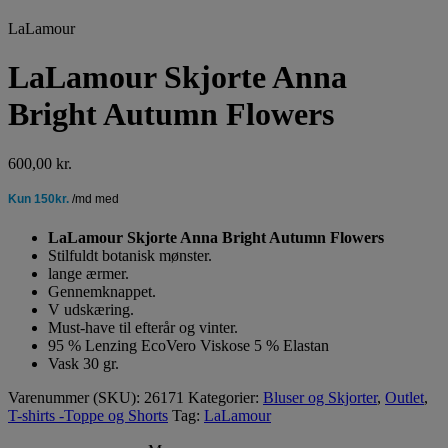
LaLamour
LaLamour Skjorte Anna
Bright Autumn Flowers
600,00
kr.
LaLamour Skjorte Anna Bright Autumn Flowers
Stilfuldt botanisk mønster.
lange ærmer.
Gennemknappet.
V udskæring.
Must-have til efterår og vinter.
95 % Lenzing EcoVero Viskose 5 % Elastan
Vask 30 gr.
Varenummer (SKU):
26171
Kategorier:
Bluser og Skjorter
,
Outlet
,
T-shirts -Toppe og Shorts
Tag:
LaLamour