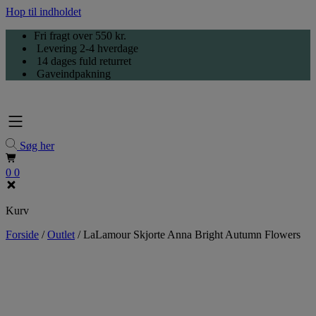
Hop til indholdet
Fri fragt over 550 kr.
Levering 2-4 hverdage
14 dages fuld returret
Gaveindpakning
Søg her
0
0
Kurv
Forside
/
Outlet
/
LaLamour Skjorte Anna Bright Autumn Flowers