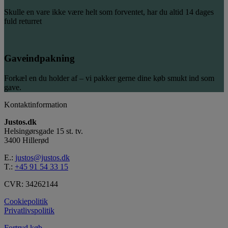
Skulle en vare ikke være helt som forventet, har du altid 14 dages
fuld returret
Gaveindpakning
Forkæl en du holder af – vi pakker gerne dine køb smukt ind som
gave.
Kontaktinformation
Justos.dk
Helsingørsgade 15 st. tv.
3400 Hillerød
E.:
justos@justos.dk
T.:
+45 91 54 33 15
CVR: 34262144
Cookiepolitik
Privatlivspolitik
Fortryd køb