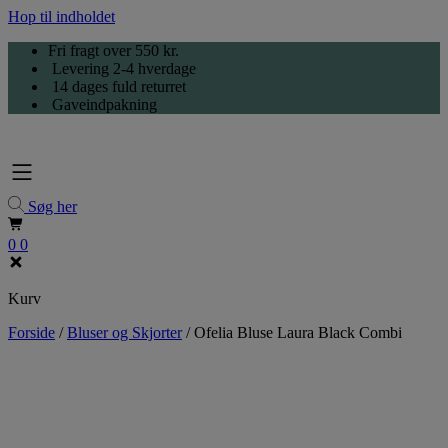
Hop til indholdet
Fri fragt over 550 kr.
Levering 2-4 hverdage
14 dages fuld returret
Gaveindpakning
Søg her
0
0
Kurv
Forside
/
Bluser og Skjorter
/
Ofelia Bluse Laura Black Combi