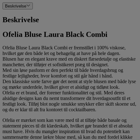
Beskrivelse
Beskrivelse
Ofelia Bluse Laura Black Combi
Ofelia Bluse Laura Black Combi er fremstillet i 100% viskose,
hvilket gør den både let og behagelig at have på hele dagen.
Blusen har en elegant krave med en diskret flæsedetalje og elastiske
manchetter, der tilføjer et sofistikeret præg til designet.
Med sin løse pasform er den perfekt til både hverdagsbrug og
festlige lejligheder, hvor komfort og stil går hånd i hånd.
Den klassiske sorte farve gør det nemt at style blusen med både lyse
og mørke underdele, hvilket giver et alsidigt og tidløst look.
Ofelia er et brand, der forener funktionalitet og stil. Med deres
alsidige designs kan du nemt transformere dit hverdagsoutfit til et
festligt look. Tilføj blot nogle smukke smykker eller skift skoene ud,
og du er klar til alt fra kontoret til cocktailbaren.
Ofelia er mærket som kan være med til at tilføje både basale og
statement pieces til dit klædeskab, hvilket gør brandet til et absolut
must have. Hvis du mangler inspiration til hvad du potentielt kan
sammensætte denne lækre bluse med, så kan du med fordel klikke