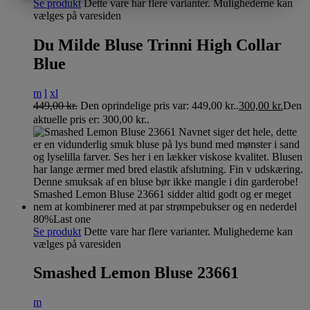
MARKETING
STATISTIK
Se produkt
Dette vare har flere varianter. Mulighederne kan
vælges på varesiden
Du Milde Bluse Trinni High Collar
Blue
m
l
xl
449,00
kr.
Den oprindelige pris var: 449,00 kr..
300,00
kr.
Den
aktuelle pris er: 300,00 kr..
80%
Last one
Se produkt
Dette vare har flere varianter. Mulighederne kan
vælges på varesiden
Smashed Lemon Bluse 23661
m