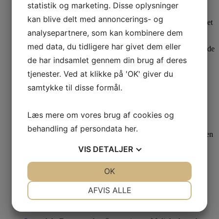
statistik og marketing. Disse oplysninger
kan blive delt med annoncerings- og
analysepartnere, som kan kombinere dem
med data, du tidligere har givet dem eller
de har indsamlet gennem din brug af deres
20%
Last one
tjenester. Ved at klikke på 'OK' giver du
Se produkt
Dette vare har flere varianter. Mulighederne kan
vælges på varesiden
samtykke til disse formål.
Ofelia Bluse Lana Blue Combi
Læs mere om vores brug af cookies og
S
behandling af persondata
her
.
249,95
kr.
Den oprindelige pris var: 249,95 kr..
199,96
kr.
Den
aktuelle pris er: 199,96 kr..
VIS
DETALJER
JA
NEJ
OK
JA
NEJ
NØDVENDIGE
PRÆFERENCER
33%
AFVIS ALLE
OEKO-TEX certificeret
JA
NEJ
JA
NEJ