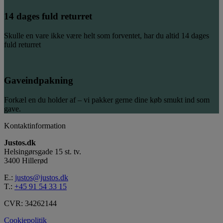
14 dages fuld returret
Skulle en vare ikke være helt som forventet, har du altid 14 dages
fuld returret
Gaveindpakning
Forkæl en du holder af – vi pakker gerne dine køb smukt ind som
gave.
Kontaktinformation
Justos.dk
Helsingørsgade 15 st. tv.
3400 Hillerød
E.:
justos@justos.dk
T.:
+45 91 54 33 15
CVR: 34262144
Cookiepolitik