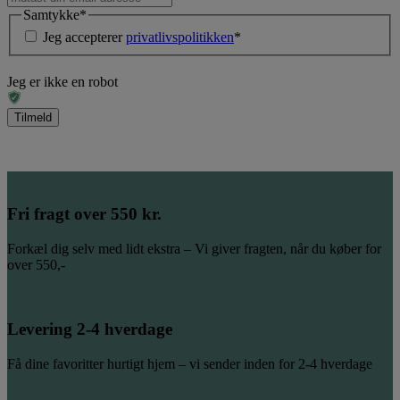
Samtykke
*
Jeg accepterer
privatlivspolitikken
*
Jeg er ikke en robot
Fri fragt over 550 kr.
Forkæl dig selv med lidt ekstra – Vi giver fragten, når du køber for
over 550,-
Levering 2-4 hverdage
Få dine favoritter hurtigt hjem – vi sender inden for 2-4 hverdage