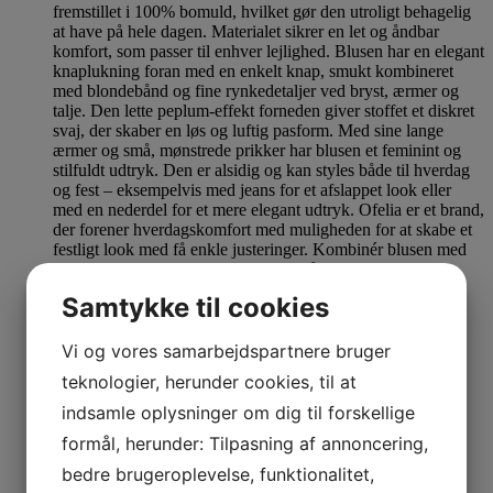
Samtykke til cookies
Nyhed
Se produkt
Dette vare har flere varianter. Mulighederne kan
vælges på varesiden
Vi og vores samarbejdspartnere bruger
teknologier, herunder cookies, til at
Ofelia Bluse debbie Black
indsamle oplysninger om dig til forskellige
M
L
XL
XXL
formål, herunder: Tilpasning af annoncering,
299,00
kr.
bedre brugeroplevelse, funktionalitet,