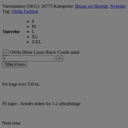
Varenummer (SKU):
26775
Kategorier:
Bluser og Skjorter
,
Nyheder
Tag:
Ofelia Fashion
S
M
Størrelse
L
XL
XXL
Ofelia Bluse Laura Black Combi antal
–
+
Tilføj til kurv
Fri fragt over 550 kr.
På lager
- Sendes inden for 1-2 arbejdsdage
Nem retur